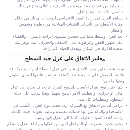
بالحماية من فقد درجة البرودة من الغرف، وبالتالي ينتج عن ذلك
تشغيل التكييفات لفترة أقل.
يساهم العزل في زيادة العمر الافتراضي للوحدات، وذلك من خلال
وقاية الأسطح من تأثيرات التقلبات المناخية من رطوبة وشمس
وأمطار.
يعد العزل وسيطا هاما في تحسين مستوى الراحة بالمنزل، والقضاء
على ظهور العفن والرطوبة على الأسقف والجدران، مما يوفر بيئة
صحية للأفراد في المكان ويجعل الحياة أكثر راحة.
عايير الاتفاق على عزل جيد للسطح
م
توجد عدة معايير يجب الاتفاق عليها في عزل السطح ليتم تنفيذه بكفاءة
عالية، للحصول على خدمة عالية الكفاءة، تستمر نتائجها للمدى الطويل
ومنها ما يلي:
يتم اختيار نوع العزل الأنسب للسطح المراد عزله، قد يحتاج إلى عزل
مائي أو حراري أو يتطلب الأمر الدمج بينهما، وهذا يترتب على حالة
السطح، ومتطلبات كل مبنى.
يراعي أن يتم الاتفاق مع الشركة أرى تحديد مواد العزل الأنسب في
الاستخدام والتأكد من أنها خامات معتمدة وعالية الجودة، حيث كلمات
زادت كفاءة المواد العازلة، كلما كان العزل قويا ومتينا.
يجب تحديد الخطوات أو المراحل التي من خلالها يتم أداء العزل بالشكل
الصحيح قبل بدء تنفيذ العمل، مثل مراحل تنظيف السطح، ومعالجة