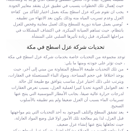
حيث إهمال تلك الخطوات يتسبب في تطبيق عزل يفتقد معايير الجودة.
يجب ان تقوم شركة عزل اسطح بمكة بعمل اختبار للتأكد من كفاءة
العزل وعدم تسريب المياه منه وذلك يكون بعد الانتهاء من تطبيقه.
نُوصي بعمل صيانة دورية للسطح وذلك لعمل معاينة وفحص للعزل
بانتظام، حيث تساهم الصيانة المبكرة، في اكتشاف المشكلات في
مراحلها المبكرة، قبل زيادة تأثيرها السلبي على المنشأة.
تحديات شركة عزل اسطح في مكة
توجد مجموعة من التحديات خاصة بخدمات شركة عزل اسطح في مكة
، حيث تؤثر على جودته ومنها ما يلي:
من تلك التحديات طبيعة الأسطح المتفاوتة من مبني إلى آخر، حيث
يوجد اختلافا في حجم المساحة، ومواد البناء المستعملة في العقارات،
ويترتب على ذلك اختيار عزل مناسب يتوافق مع طبيعة كل حالة.
تعد العوامل الجوية تحديا كبيرا لعملية العزل، بسبب تعرض العقارات
لدرجات حرارة عالية صيفا، بجانب الأمطار الموسمية التي ينتج عنها
تسريبات الماء بسبب أن العزل ضعيفا ولم يتم تطبيقه بالأسلوب
الصحيح.
يعد تشقق السطح والتلف الموجود به أحد التحديات التي يتم مواجهتها
قبل العزل، لذا يتم معالجة تلك الأمور اولا قبل وضع المواد العازلة،
حيث تجاهلها ينتج عنها إنشاء عزل ضعيف.
كما يواجه العديد من العملاء مشكلة اختيار شركة عزل اسطح بمكة