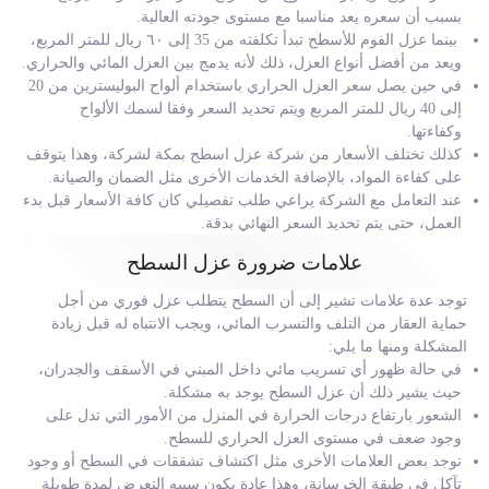
بسبب أن سعره يعد مناسبا مع مستوى جودته العالية.
بينما عزل الفوم للأسطح تبدأ تكلفته من 35 إلى ٦٠ ريال للمتر المربع،
ويعد من أفضل أنواع العزل، ذلك لأنه يدمج بين العزل المائي والحراري.
في حين يصل سعر العزل الحراري باستخدام ألواح البوليسترين من 20
إلى 40 ريال للمتر المربع ويتم تحديد السعر وفقا لسمك الألواح
وكفاءتها.
كذلك تختلف الأسعار من شركة عزل اسطح بمكة لشركة، وهذا يتوقف
على كفاءة المواد، بالإضافة الخدمات الأخرى مثل الضمان والصيانة.
عند التعامل مع الشركة يراعي طلب تفصيلي كان كافة الأسعار قبل بدء
العمل، حتى يتم تحديد السعر النهائي بدقة.
علامات ضرورة عزل السطح
توجد عدة علامات تشير إلى أن السطح يتطلب عزل فوري من أجل
حماية العقار من التلف والتسرب المائي، ويجب الانتباه له قبل زيادة
المشكلة ومنها ما يلي:
في حالة ظهور أي تسريب مائي داخل المبني في الأسقف والجدران،
حيث يشير ذلك أن عزل السطح يوجد به مشكلة.
الشعور بارتفاع درجات الحرارة في المنزل من الأمور التي تدل على
وجود ضعف في مستوى العزل الحراري للسطح.
توجد بعض العلامات الأخرى مثل اكتشاف تشققات في السطح أو وجود
تآكل في طبقة الخرسانة، وهذا عادة يكون سببه التعرض لمدة طويلة