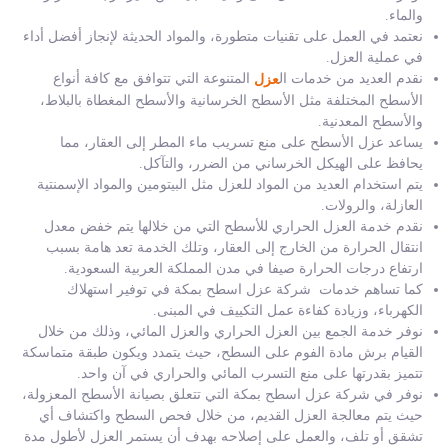
والماء.
نعتمد في العمل على تقنيات متطورة، والمواد الحديثة لإنجاز أفضل أداء
في عملية العزل.
نقدم العديد من خدمات ال
المتنوعة التي تتوافق مع كافة أنواع
عزل
الأسطح المختلفة مثل الأسطح الخرسانية والأسطح المغطاة بالبلاط،
والأسطح المعدنية.
يساعد عزل الأسطح على منع تسريب ماء المطر إلى العقار، مما
يحافظ على الهيكل الخرساني من الضرر، والتآكل.
يتم استخدام العديد من المواد للعزل مثل البيتومين والمواد الإسمنتية
العازلة، والرولات.
نقدم خدمة العزل الحراري للأسطح التي من خلالها يتم خفض معدل
انتقال الحرارة من الخارج إلى العقار، وتلك الخدمة تعد هامة بسبب
ارتفاع درجات الحرارة صيفا في مدن المملكة العربية السعودية.
كما تساهم خدمات شركة عزل اسطح بمكة في توفير استهلاك
الكهرباء، وزيادة كفاءة عمل التكييف في المبنى.
نوفر خدمة الجمع بين العزل الحراري والعزل المائي، وذلك من خلال
القيام برش مادة الفوم على السطح، حيث يتمدد ويكون طبقة متماسكة
تتميز بقدرتها على منع التسرب المائي والحراري في آن واحد.
نوفر في شركة عزل اسطح بمكة التي تتعلق بصيانة الأسطح المعزولة،
حيث يتم معالجة العزل القديم، من خلال فحص السطح واكتشاف أي
تشقق أو تلف، والعمل على إصلاحه بهدف أن يستمر العزل لأطول مدة