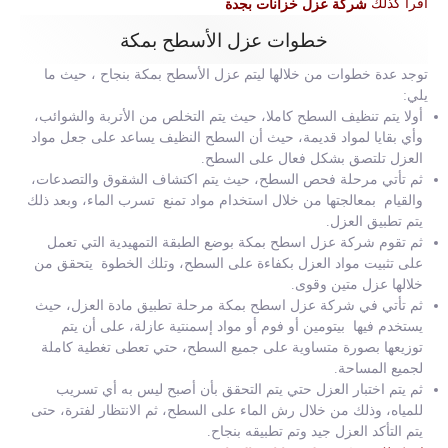
اقرا كذلك
شركة عزل خزانات بجدة
خطوات عزل الأسطح بمكة
توجد عدة خطوات من خلالها ليتم عزل الأسطح بمكة بنجاح ، حيث ما
يلي:
أولا يتم تنظيف السطح كاملا، حيث يتم التخلص من الأتربة والشوائب،
وأي بقايا لمواد قديمة، حيث أن السطح النظيف يساعد على جعل مواد
العزل تلتصق بشكل فعال على السطح.
ثم تأتي مرحلة فحص السطح، حيث يتم اكتشاف الشقوق والتصدعات،
والقيام بمعالجتها من خلال استخدام مواد تمنع تسرب الماء، وبعد ذلك
يتم تطبيق العزل.
ثم تقوم شركة عزل اسطح بمكة بوضع الطبقة التمهيدية التي تعمل
على تثبيت مواد العزل بكفاءة على السطح، وتلك الخطوة يتحقق من
خلالها عزل متين وقوى.
ثم تأتي في شركة عزل اسطح بمكة مرحلة تطبيق مادة العزل، حيث
يستخدم فيها بيتومين أو فوم أو مواد إسمنتية عازلة، على أن يتم
توزيعها بصورة متساوية على جميع السطح، حتي تعطى تغطية كاملة
لجميع المساحة.
ثم يتم اختبار العزل حتي يتم التحقق بأن أصبح ليس به أي تسريب
للمياه، وذلك من خلال رش الماء على السطح، ثم الانتظار لفترة، حتى
يتم التأكد العزل جيد وتم تطبيقه بنجاح.