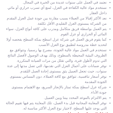
نعتمد في العمل على سنوات عديدة من الخبرة في المجال.
نستخدم مواد عالية الكفاءة في العزل، لمنع أي تسرب حراري أو مائي
داخل العقار.
نعد الأكثر إقبالا من العملاء بسبب مقارنة بين جودة عمل العزل المقدم
من الشركة بمستوى العزل التقليدي الأقل تكلفة.
يتم العمل بواسطة فريق متكامل ومدرب على كافة أنواع العزل، سواء
المائي أو الحراري أو عزل الفوم.
كما يقوم فريق العمل في شركة عزل اسطح بمكة السطح بفحصه أولا
لتحديد خطة مدروسة لتطبيق نوع العزل الأنسب.
نستخدم في العمل مواد عالية الجودة، مصرح بها رسميا، وتتوافق مع
الظروف البيئية المحيطة بالسطوح، وذلك بهدف الوصول لأفضل النتائج
التي تدوم لأطول فترة، والتي تقلل من مرات الصيانة المتكررة.
نوفر ضمانات على أعمال العزل التي نقدمها، التي تصل مدتها إلى عدة
سنوات، حيث تجعل العميل يثق بمستوى إجادة العمل المُقدم.
نوفر أسعار تنافسية، تتوافق مع كافة العملاء، دون المساس بمستوى
الجودة المقدمة
شركة عزل اسطح بمكة تمتاز بالإنجاز السريع، مع الاهتمام بمستوى
جودة الأداء.
يتم الالتزام بالموعد المحدد بيننا وبين العميل.
نوفر المعاينة المجانية قبل بدء العمل، تلك المعاينة يتم فيها تقييم الحالة
التي يوجد عليها السطح، لاختيار نوع العزل الأكثر مناسبة له.