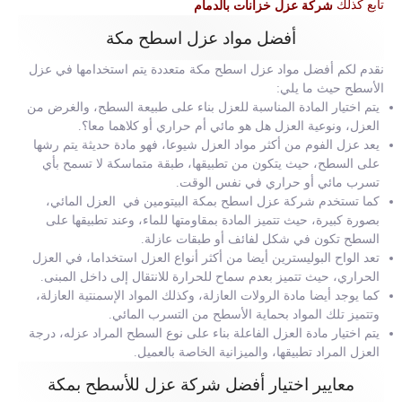
تابع كذلك
شركة عزل خزانات بالدمام
أفضل مواد عزل اسطح مكة
نقدم لكم أفضل مواد عزل اسطح مكة متعددة يتم استخدامها في عزل
الأسطح حيث ما يلي:
يتم اختيار المادة المناسبة للعزل بناء على طبيعة السطح، والغرض من
العزل، ونوعية العزل هل هو مائي أم حراري أو كلاهما معا؟.
يعد عزل الفوم من أكثر مواد العزل شيوعا، فهو مادة حديثة يتم رشها
على السطح، حيث يتكون من تطبيقها، طبقة متماسكة لا تسمح بأي
تسرب مائي أو حراري في نفس الوقت.
كما تستخدم شركة عزل اسطح بمكة البيتومين في العزل المائي،
بصورة كبيرة، حيث تتميز المادة بمقاومتها للماء، وعند تطبيقها على
السطح تكون في شكل لفائف أو طبقات عازلة.
تعد الواح البوليسترين أيضا من أكثر أنواع العزل استخداما، في العزل
الحراري، حيث تتميز بعدم سماح للحرارة للانتقال إلى داخل المبنى.
كما يوجد أيضا مادة الرولات العازلة، وكذلك المواد الإسمنتية العازلة،
وتتميز تلك المواد بحماية الأسطح من التسرب المائي.
يتم اختيار مادة العزل الفاعلة بناء على نوع السطح المراد عزله، درجة
العزل المراد تطبيقها، والميزانية الخاصة بالعميل.
معايير اختيار أفضل شركة عزل للأسطح بمكة