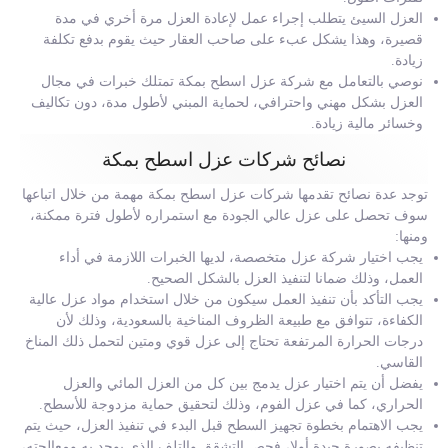
العزل السيئ يتطلب إجراء عمل لإعادة العزل مرة أخري في مدة
قصيرة، وهذا يشكل عبء على صاحب العقار حيث يقوم بدفع تكلفة
زيادة.
نوصي بالتعامل مع شركة عزل اسطح بمكة تمتلك خبرات في مجال
العزل بشكل مهني واحترافي، لحماية المبني لأطول مدة، دون تكاليف
وخسائر مالية زيادة.
نصائح شركات عزل اسطح بمكة
توجد عدة نصائح تقدمها شركات عزل اسطح بمكة مهمة من خلال اتباعها
سوف تحصل على عزل عالي الجودة مع استمراره لأطول فترة ممكنة،
ومنها:
يجب اختيار شركة عزل متخصصة، لديها الخبرات اللازمة في أداء
العمل، وذلك ضمانا لتنفيذ العزل بالشكل الصحيح.
يجب التأكد بأن تنفيذ العمل سيكون من خلال استخدام مواد عزل عالية
الكفاءة، تتوافق مع طبيعة الظروف المناخية بالسعودية، وذلك لأن
درجات الحرارة المرتفعة تحتاج إلى عزل قوي ومتين لتحمل ذلك المناخ
القاسي.
يفضل أن يتم اختيار عزل يدمج بين كل من العزل المائي والعزل
الحراري، كما في عزل الفوم، وذلك لتحقيق حماية مزدوجة للأسطح.
يجب الاهتمام بخطوة تجهيز السطح قبل البدء في تنفيذ العزل، حيث يتم
تنظيفه بصورة جيدة أولا، فحص التشقق والتلف الذي يوجد به ومعالجته،