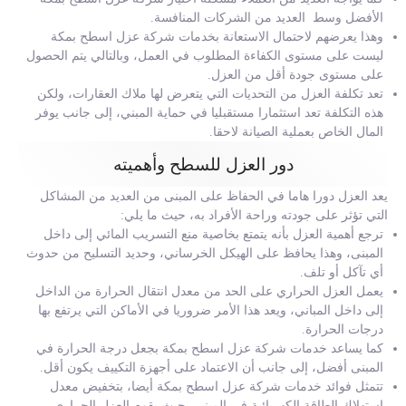
الأفضل وسط العديد من الشركات المنافسة.
وهذا يعرضهم لاحتمال الاستعانة بخدمات شركة عزل اسطح بمكة
ليست على مستوى الكفاءة المطلوب في العمل، وبالتالي يتم الحصول
على مستوى جودة أقل من العزل.
تعد تكلفة العزل من التحديات التي يتعرض لها ملاك العقارات، ولكن
هذه التكلفة تعد استثمارا مستقبليا في حماية المبني، إلى جانب يوفر
المال الخاص بعملية الصيانة لاحقا.
دور العزل للسطح وأهميته
يعد العزل دورا هاما في الحفاظ على المبنى من العديد من المشاكل
التي تؤثر على جودته وراحة الأفراد به، حيث ما يلي:
ترجع أهمية العزل بأنه يتمتع بخاصية منع التسريب المائي إلى داخل
المبنى، وهذا يحافظ على الهيكل الخرساني، وحديد التسليح من حدوث
أي تآكل أو تلف.
يعمل العزل الحراري على الحد من معدل انتقال الحرارة من الداخل
إلى داخل المباني، ويعد هذا الأمر ضروريا في الأماكن التي يرتفع بها
درجات الحرارة.
كما يساعد خدمات شركة عزل اسطح بمكة بجعل درجة الحرارة في
المبنى أفضل، إلى جانب أن الاعتماد على أجهزة التكييف يكون أقل.
تتمثل فوائد خدمات شركة عزل اسطح بمكة أيضا، بتخفيض معدل
استهلاك الطاقة الكهربائية في المبنى، حيث يقوم العزل الحراري