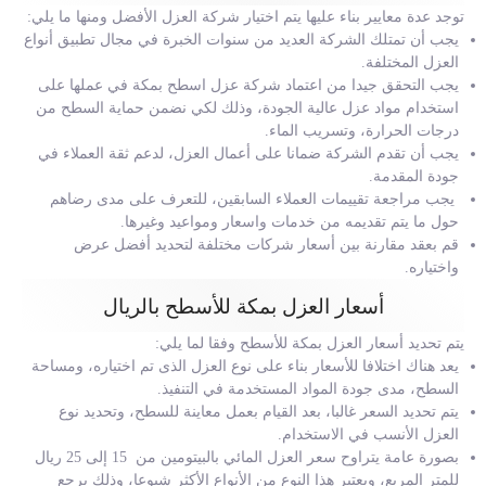
توجد عدة معايير بناء عليها يتم اختيار شركة العزل الأفضل ومنها ما يلي:
يجب أن تمتلك الشركة العديد من سنوات الخبرة في مجال تطبيق أنواع
العزل المختلفة.
يجب التحقق جيدا من اعتماد شركة عزل اسطح بمكة في عملها على
استخدام مواد عزل عالية الجودة، وذلك لكي نضمن حماية السطح من
درجات الحرارة، وتسريب الماء.
يجب أن تقدم الشركة ضمانا على أعمال العزل، لدعم ثقة العملاء في
جودة المقدمة.
يجب مراجعة تقييمات العملاء السابقين، للتعرف على مدى رضاهم
حول ما يتم تقديمه من خدمات واسعار ومواعيد وغيرها.
قم بعقد مقارنة بين أسعار شركات مختلفة لتحديد أفضل عرض
واختياره.
أسعار العزل بمكة للأسطح بالريال
يتم تحديد أسعار العزل بمكة للأسطح وفقا لما يلي:
يعد هناك اختلافا للأسعار بناء على نوع العزل الذى تم اختياره، ومساحة
السطح، مدى جودة المواد المستخدمة في التنفيذ.
يتم تحديد السعر غالبا، بعد القيام بعمل معاينة للسطح، وتحديد نوع
العزل الأنسب في الاستخدام.
بصورة عامة يتراوح سعر العزل المائي بالبيتومين من 15 إلى 25 ريال
للمتر المربع، ويعتبر هذا النوع من الأنواع الأكثر شيوعا، وذلك يرجع