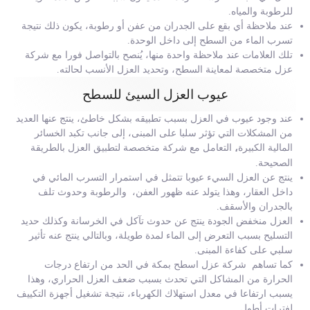
للرطوبة والمياه.
عند ملاحظة أي بقع على الجدران من عفن أو رطوبة، يكون ذلك نتيجة
تسرب الماء من السطح إلى داخل الوحدة.
تلك العلامات عند ملاحظة واحدة منها، يُنصح بالتواصل فورا مع شركة
عزل متخصصة لمعاينة السطح، وتحديد العزل الأنسب لحالته.
عيوب العزل السيئ للسطح
عند وجود عيوب في العزل بسبب تطبيقه بشكل خاطئ، ينتج عنها العديد
من المشكلات التي تؤثر سلبا على المبنى، إلى جانب تكبد الخسائر
المالية الكبيرة
التعامل مع شركة متخصصة لتطبيق العزل بالطريقة
،
الصحيحة.
ينتج عن العزل السيء عيوبا تتمثل في استمرار التسرب المائي في
داخل العقار، وهذا يتولد عنه ظهور العفن، والرطوبة وحدوث تلف
بالجدران والأسقف.
العزل منخفض الجودة ينتج عن حدوث تآكل في الخرسانة وكذلك حديد
التسليح بسبب التعرض إلى الماء لمدة طويلة، وبالتالي ينتج عنه تأثير
سلبي على كفاءة المبنى.
كما تساهم شركة عزل اسطح بمكة في الحد من ارتفاع درجات
الحرارة من المشاكل التي تحدث بسبب ضعف العزل الحراري، وهذا
يسبب ارتفاعا في معدل استهلاك الكهرباء، نتيجة تشغيل أجهزة التكييف
لفترات أطول.