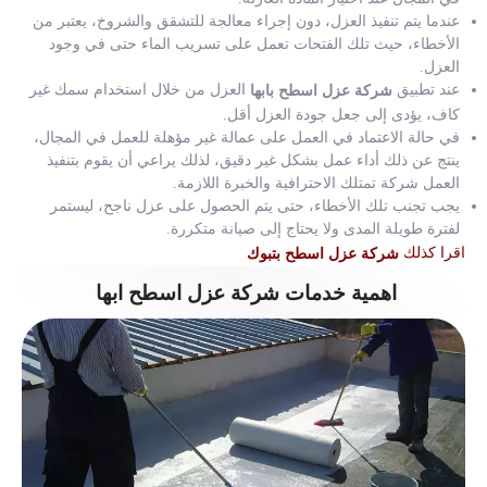
عندما يتم تنفيذ العزل، دون إجراء معالجة للتشقق والشروخ، يعتبر من
الأخطاء، حيث تلك الفتحات تعمل على تسريب الماء حتى في وجود
العزل.
عند تطبيق
العزل من خلال استخدام سمك غير
شركة عزل اسطح بابها
كاف، يؤدى إلى جعل جودة العزل أقل.
في حالة الاعتماد في العمل على عمالة غير مؤهلة للعمل في المجال،
ينتج عن ذلك أداء عمل بشكل غير دقيق، لذلك يراعي أن يقوم بتنفيذ
العمل شركة تمتلك الاحترافية والخبرة اللازمة.
يجب تجنب تلك الأخطاء، حتى يتم الحصول على عزل ناجح، ليستمر
لفترة طويلة المدى ولا يحتاج إلى صيانة متكررة.
اقرا كذلك
شركة عزل اسطح بتبوك
اهمية خدمات شركة عزل اسطح ابها