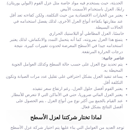
الحديثة، حيث يستخدم فيه مواد خاصة مثل عزل الفوم (البولي يوريثان).
رابعًا، العزل باستخدام الأسمنت الأبيض
يعتبر من الخيارات الاقتصادية من حيث التكلفة، ولكن كفاءته تعد أقل
عند مقارنتها بكفاءة أنواع العزل الأخرى، لذلك يفضل استخدامه في
الحالات البسيطة.
خامسًا، العزل المطاطي أو البلاستيك الحراري
يتمتع هذا العزل بمرونته، كما أنه يتحمل التمدد والانكماش، لذلك يعتبر
استخدامه جيدا في الأسطح المعرضة لحدوث تغييرات كبيرة، نتيجة
درجات الحرارة المرتفعة.
عناصر جانبية:
يتم تحديد نوع العزل على حسب حالة السطح وكذلك العوامل الجوية
المحيطة به.
يساعد تنفيذ العزل بشكل احترافي على تقليل عدد مرات الصيانة وتكون
التكلفة أقل.
يعتبر الفوم أفضل حلول العزل، رغم ارتفاع سعر تنفيذه.
يعتبر العزل المائي ضروريا، حتي في الأماكن التي لا تتعرض للأمطار.
عند القيام بالجمع بين أكثر نوع من أنواع العزل ، يتم الحصول على
أفضل النتائج بشكل فعال.
لماذا تختار شركتنا لعزل الأسطح
توجد العديد من العوامل التي بناء عليها يتم اختيار شركة عزل الأسطح