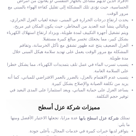
الأفراد الذين لديهم مشاكل بالجهاز التنفسي أو يعانون من أمراض
الحساسية، حيث تؤدى تلك المشكلة إلى تقليل كفاءة الهواء بالمبنى مع
مرور الوقت.
يحدث ارتفاع درجات الحرارة في المبنى، نتيجة لغياب العزل الحراري،
وبالتالي ينشأ عنه العديد من المخاطر، حيث يكون المكان غير مريح،
ويتم تشغيل أجهزة التكييف لمدة طويلة، ويزداد ارتفاع استهلاك الكهرباء
بشكل كبير، مما يجعلك تخسر مبالغ كبيرة مستقبلا.
العزل الضعيف ينتج عنه ظهور تشقق مع تآكل الخرسانة، وتفاقم
المشكلة مع مرور الوقت يعمل على تهديد سلامة هيكل المبنى خلال
مدة طويلة.
يتسبب تسرب الماء في عمل تلف بتمديدات الكهرباء، مما يشكل خطرا
على السلامة العامة.
يتسبب عدم الاهتمام بالعزل، بالضرر بالعمر الافتراضي للمباني، كما أنه
يزيد من تكلفة الصيانة والإصلاح بشكل كبيرة.
يساعد العزل على حماية المباني، ويعد استثمارا على المدى البعيد في
توفير حجم التكلفة.
مميزات شركة عزل أسطح
تمتلك
عدة مزايا، تجعلها الاختيار الأفضل ومنها
شركة عزل اسطح بابها
ما يلي:
يتوافر لديها خبرات كبيرة في خدمات المجال، بأعلى جودة.