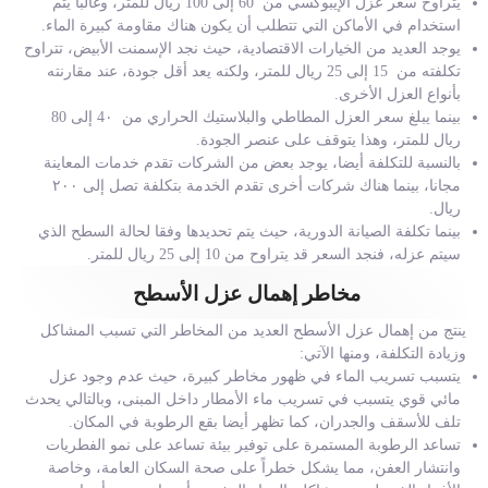
يتراوح سعر عزل الإيبوكسي من 60 إلى 100 ريال للمتر، وغالبا يتم
استخدام في الأماكن التي تتطلب أن يكون هناك مقاومة كبيرة الماء.
يوجد العديد من الخيارات الاقتصادية، حيث نجد الإسمنت الأبيض، تتراوح
تكلفته من 15 إلى 25 ريال للمتر، ولكنه يعد أقل جودة، عند مقارنته
بأنواع العزل الأخرى.
بينما يبلغ سعر العزل المطاطي والبلاستيك الحراري من 4٠ إلى 80
ريال للمتر، وهذا يتوقف على عنصر الجودة.
بالنسبة للتكلفة أيضا، يوجد بعض من الشركات تقدم خدمات المعاينة
مجانا، بينما هناك شركات أخرى تقدم الخدمة بتكلفة تصل إلى ٢٠٠
ريال.
بينما تكلفة الصيانة الدورية، حيث يتم تحديدها وفقا لحالة السطح الذي
سيتم عزله، فنجد السعر قد يتراوح من 10 إلى 25 ريال للمتر.
مخاطر إهمال عزل الأسطح
ينتج من إهمال عزل الأسطح العديد من المخاطر التي تسبب المشاكل
وزيادة التكلفة، ومنها الآتي:
يتسبب تسريب الماء في ظهور مخاطر كبيرة، حيث عدم وجود عزل
مائي قوي يتسبب في تسريب ماء الأمطار داخل المبنى، وبالتالي يحدث
تلف للأسقف والجدران، كما تظهر أيضا بقع الرطوبة في المكان.
تساعد الرطوبة المستمرة على توفير بيئة تساعد على نمو الفطريات
وانتشار العفن، مما يشكل خطراً على صحة السكان العامة، وخاصة