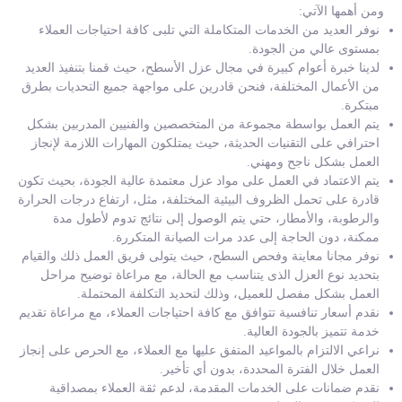
ومن أهمها الآتي:
نوفر العديد من الخدمات المتكاملة التي تلبى كافة احتياجات العملاء
بمستوى عالي من الجودة.
لدينا خبرة أعوام كبيرة في مجال عزل الأسطح، حيث قمنا بتنفيذ العديد
من الأعمال المختلفة، فنحن قادرين على مواجهة جميع التحديات بطرق
مبتكرة.
يتم العمل بواسطة مجموعة من المتخصصين والفنيين المدربين بشكل
احترافي على التقنيات الحديثة، حيث يمتلكون المهارات اللازمة لإنجاز
العمل بشكل ناجح ومهني.
يتم الاعتماد في العمل على مواد عزل معتمدة عالية الجودة، بحيث تكون
قادرة على تحمل الظروف البيئية المختلفة، مثل، ارتفاع درجات الحرارة
والرطوبة، والأمطار، حتي يتم الوصول إلى نتائج تدوم لأطول مدة
ممكنة، دون الحاجة إلى عدد مرات الصيانة المتكررة.
نوفر مجانا معاينة وفحص السطح، حيث يتولى فريق العمل ذلك والقيام
بتحديد نوع العزل الذى يتناسب مع الحالة، مع مراعاة توضيح مراحل
العمل بشكل مفصل للعميل، وذلك لتحديد التكلفة المحتملة.
نقدم أسعار تنافسية تتوافق مع كافة احتياجات العملاء، مع مراعاة تقديم
خدمة تتميز بالجودة العالية.
نراعي الالتزام بالمواعيد المتفق عليها مع العملاء، مع الحرص على إنجاز
العمل خلال الفترة المحددة، بدون أي تأخير.
نقدم ضمانات على الخدمات المقدمة، لدعم ثقة العملاء بمصداقية