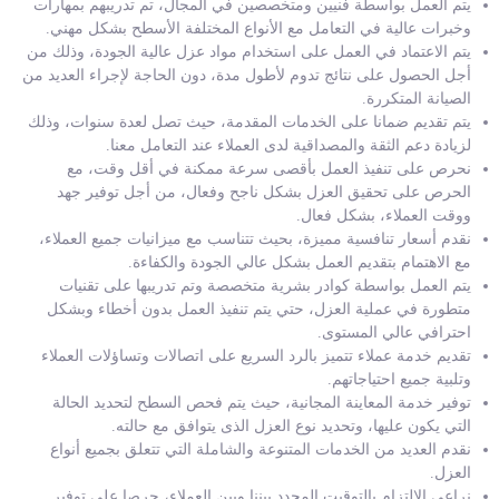
يتم العمل بواسطة فنيين ومتخصصين في المجال، تم تدريبهم بمهارات
وخبرات عالية في التعامل مع الأنواع المختلفة الأسطح بشكل مهني.
يتم الاعتماد في العمل على استخدام مواد عزل عالية الجودة، وذلك من
أجل الحصول على نتائج تدوم لأطول مدة، دون الحاجة لإجراء العديد من
الصيانة المتكررة.
يتم تقديم ضمانا على الخدمات المقدمة، حيث تصل لعدة سنوات، وذلك
لزيادة دعم الثقة والمصداقية لدى العملاء عند التعامل معنا.
نحرص على تنفيذ العمل بأقصى سرعة ممكنة في أقل وقت، مع
الحرص على تحقيق العزل بشكل ناجح وفعال، من أجل توفير جهد
ووقت العملاء، بشكل فعال.
نقدم أسعار تنافسية مميزة، بحيث تتناسب مع ميزانيات جميع العملاء،
مع الاهتمام بتقديم العمل بشكل عالي الجودة والكفاءة.
يتم العمل بواسطة كوادر بشرية متخصصة وتم تدريبها على تقنيات
متطورة في عملية العزل، حتي يتم تنفيذ العمل بدون أخطاء وبشكل
احترافي عالي المستوى.
تقديم خدمة عملاء تتميز بالرد السريع على اتصالات وتساؤلات العملاء
وتلبية جميع احتياجاتهم.
توفير خدمة المعاينة المجانية، حيث يتم فحص السطح لتحديد الحالة
التي يكون عليها، وتحديد نوع العزل الذى يتوافق مع حالته.
نقدم العديد من الخدمات المتنوعة والشاملة التي تتعلق بجميع أنواع
العزل.
نراعي الالتزام بالتوقيت المحدد بيننا وبين العملاء، حرصا على توفير