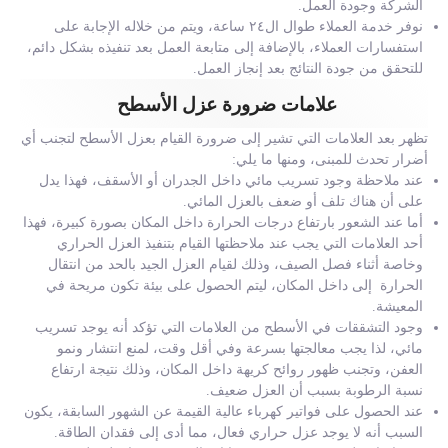
الشركة وجودة العمل.
نوفر خدمة العملاء طوال ال٢٤ ساعة، ويتم من خلاله الإجابة على
استفسارات العملاء، بالإضافة إلى متابعة العمل بعد تنفيذه بشكل دائم،
للتحقق من جودة النتائج بعد إنجاز العمل.
علامات ضرورة عزل الأسطح
تظهر بعد العلامات التي تشير إلى ضرورة القيام بعزل الأسطح لتجنب أي
أضرار تحدث للمبنى، ومنها ما يلي:
عند ملاحظة وجود تسريب مائي داخل الجدران أو الأسقف، فهذا يدل
على أن هناك تلف أو ضعف بالعزل المائي.
أما عند الشعور بارتفاع درجات الحرارة داخل المكان بصورة كبيرة، فهذا
أحد العلامات التي يجب عند ملاحظتها القيام بتنفيذ العزل الحراري
وخاصة أثناء فصل الصيف، وذلك لقيام العزل الجيد بالحد من انتقال
الحرارة إلى داخل المكان، ليتم الحصول على بيئة تكون مريحة في
المعيشة.
وجود التشققات في الأسطح من العلامات التي تؤكد أنه يوجد تسريب
مائي، لذا يجب معالجتها بسرعة وفي أقل وقت، لمنع انتشار ونمو
العفن، وتجنب ظهور روائح كريهة داخل المكان، وذلك نتيجة ارتفاع
نسبة الرطوبة بسبب أن العزل ضعيف.
عند الحصول على فواتير كهرباء عالية القيمة عن الشهور السابقة، يكون
السبب أنه لا يوجد عزل حراري فعال، مما أدى إلى فقدان الطاقة.