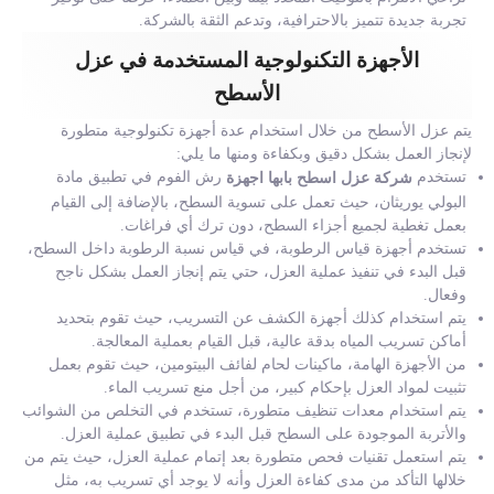
تجربة جديدة تتميز بالاحترافية، وتدعم الثقة بالشركة.
الأجهزة التكنولوجية المستخدمة في عزل
الأسطح
يتم عزل الأسطح من خلال استخدام عدة أجهزة تكنولوجية متطورة
لإنجاز العمل بشكل دقيق وبكفاءة ومنها ما يلي:
تستخدم
رش الفوم في تطبيق مادة
شركة عزل اسطح بابها اجهزة
البولي يوريثان، حيث تعمل على تسوية السطح، بالإضافة إلى القيام
بعمل تغطية لجميع أجزاء السطح، دون ترك أي فراغات.
تستخدم أجهزة قياس الرطوبة، في قياس نسبة الرطوبة داخل السطح،
قبل البدء في تنفيذ عملية العزل، حتي يتم إنجاز العمل بشكل ناجح
وفعال.
يتم استخدام كذلك أجهزة الكشف عن التسريب، حيث تقوم بتحديد
أماكن تسريب المياه بدقة عالية، قبل القيام بعملية المعالجة.
من الأجهزة الهامة، ماكينات لحام لفائف البيتومين، حيث تقوم بعمل
تثبيت لمواد العزل بإحكام كبير، من أجل منع تسريب الماء.
يتم استخدام معدات تنظيف متطورة، تستخدم في التخلص من الشوائب
والأتربة الموجودة على السطح قبل البدء في تطبيق عملية العزل.
يتم استعمل تقنيات فحص متطورة بعد إتمام عملية العزل، حيث يتم من
خلالها التأكد من مدى كفاءة العزل وأنه لا يوجد أي تسريب به، مثل