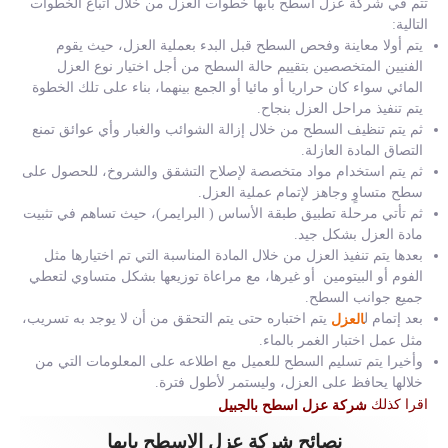
تتم في شركة عزل اسطح بابها خطوات العزل من خلال اتباع الخطوات
التالية:
يتم أولا معاينة وفحص السطح قبل البدء بعملية العزل، حيث يقوم
الفنيين المتخصصين بتقييم حالة السطح من أجل اختيار نوع العزل
المائي سواء كان حراريا أو مائيا أو الجمع بينهما، بناء على تلك الخطوة
يتم تنفيذ مراحل العزل بنجاح.
ثم يتم تنظيف السطح من خلال إزالة الشوائب والغبار وأي عوائق تمنع
التصاق المادة العازلة.
ثم يتم استخدام مواد متخصصة لإصلاح التشقق والشروخ، للحصول على
سطح متساوٍ وجاهز لإتمام عملية العزل.
ثم تأتي مرحلة تطبيق طبقة الأساس ( البرايمر)، حيث تساهم في تثبيت
مادة العزل بشكل جيد.
بعدها يتم تنفيذ العزل من خلال المادة المناسبة التي تم اختيارها مثل
الفوم أو البيتومين أو غيرها، مع مراعاة توزيعها بشكل متساوي لتعطي
جميع جوانب السطح.
بعد إتمام ل
يتم اختباره حتى يتم التحقق من أن لا يوجد به تسريب،
العزل
مثل عمل اختبار الغمر بالماء.
وأخيرا يتم تسليم السطح للعميل مع اطلاعه على المعلومات التي من
خلالها يحافظ على العزل، وليستمر لأطول فترة.
اقرا كذلك
شركة عزل اسطح بالجبيل
نصائح شركة عزل الاسطح بابها