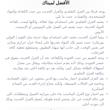
الأفضل لمبناك
يوجد فرقا بين العزل التقليدي والعزل الحديث من حيث الكفاءة والمواد
المستخدمة، والتقنيات، حيث ما يلي:
يعتمد العزل التقليدي على استخدام مواد فعالة، ولكنها ليست بكفاءة
المواد الحديثة، حيث يعتمد في العمل على البيتومين أو الإسمنت
الأبيض.
بينما العزل الحديث يعتمد على استخدام مواد حديثة مثل الفوم ( البولي
يوريثان)، حيث تتميز تلك المواد بقدرتها على إنشاء عزل حراري ومائي
في نفس الوقت، إلى جانب أنها سهلة التطبيق، وتستطيع تغطية كافة
الفراغات.
وعند التقييم من حيث الجودة والكفاءة، نجد أن العزل الحديث يتفوق في
عنصر الجودة، وذلك لأنه يقدم حماية متكاملة، ويقلل من معدل
استهلاك الطاقة بشكل كبير، ولكنه يعد ذو تكلفة أعلى عند مقارنته
بتكلفة العزل التقليدي.
يعد العزل التقليدي اختيار يتناسب مع الذين يبحثون عن حلول اقتصادية،
وخاصة في الحالات البسيطة، ولكنه يحتاج إجراء العديد من الصيانة
المتكررة.
يتم اختيار نوع العزل المناسب بناء على ميزانية العميل ومتطلباته، لكن
في حالة البحث عن حل يستمر لمدة طويلة، يُنصح بالعزل الحديث وذلك
لأن جودته أعلى.