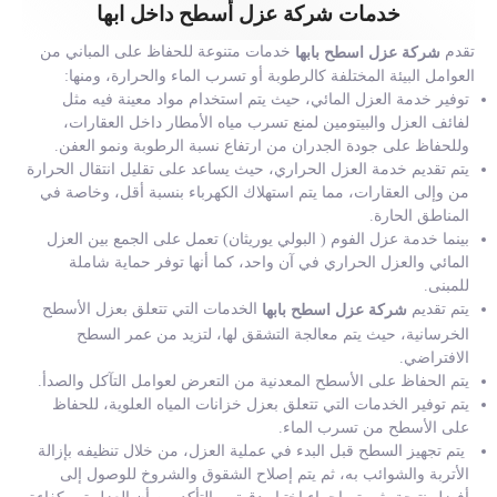
خدمات شركة عزل أسطح داخل ابها
تقدم
خدمات متنوعة للحفاظ على المباني من
شركة عزل اسطح بابها
العوامل البيئة المختلفة كالرطوبة أو تسرب الماء والحرارة، ومنها:
توفير خدمة العزل المائي، حيث يتم استخدام مواد معينة فيه مثل
لفائف العزل والبيتومين لمنع تسرب مياه الأمطار داخل العقارات،
وللحفاظ على جودة الجدران من ارتفاع نسبة الرطوبة ونمو العفن.
يتم تقديم خدمة العزل الحراري، حيث يساعد على تقليل انتقال الحرارة
من وإلى العقارات، مما يتم استهلاك الكهرباء بنسبة أقل، وخاصة في
المناطق الحارة.
بينما خدمة عزل الفوم ( البولي يوريثان) تعمل على الجمع بين العزل
المائي والعزل الحراري في آن واحد، كما أنها توفر حماية شاملة
للمبنى.
يتم تقديم
الخدمات التي تتعلق بعزل الأسطح
شركة عزل اسطح بابها
الخرسانية، حيث يتم معالجة التشقق لها، لتزيد من عمر السطح
الافتراضي.
يتم الحفاظ على الأسطح المعدنية من التعرض لعوامل التآكل والصدأ.
يتم توفير الخدمات التي تتعلق بعزل خزانات المياه العلوية، للحفاظ
على الأسطح من تسرب الماء.
يتم تجهيز السطح قبل البدء في عملية العزل، من خلال تنظيفه بإزالة
الأتربة والشوائب به، ثم يتم إصلاح الشقوق والشروخ للوصول إلى