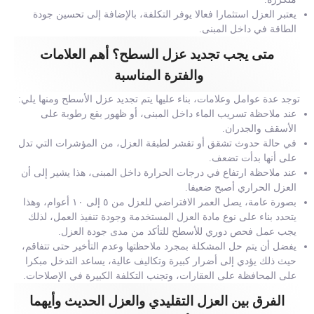
يعتبر العزل استثمارا فعالا يوفر التكلفة، بالإضافة إلى تحسين جودة
الطاقة في داخل المبنى.
متى يجب تجديد عزل السطح؟ أهم العلامات
والفترة المناسبة
توجد عدة عوامل وعلامات، بناء عليها يتم تجديد عزل الأسطح ومنها يلي:
عند ملاحظة تسريب الماء داخل المبنى، أو ظهور بقع رطوبة على
الأسقف والجدران.
في حالة حدوث تشقق أو تقشر لطبقة العزل، من المؤشرات التي تدل
على أنها بدأت تضعف.
عند ملاحظة ارتفاع في درجات الحرارة داخل المبنى، هذا يشير إلى أن
العزل الحراري أصبح ضعيفا.
بصورة عامة، يصل العمر الافتراضي للعزل من ٥ إلى ١٠ أعوام، وهذا
يتحدد بناء على نوع مادة العزل المستخدمة وجودة تنفيذ العمل، لذلك
يجب عمل فحص دوري للأسطح للتأكد من مدى جودة العزل.
يفضل أن يتم حل المشكلة بمجرد ملاحظتها وعدم التأخير حتى تتفاقم،
حيث ذلك يؤدي إلى أضرار كبيرة وتكاليف عالية، يساعد التدخل مبكرا
على المحافظة على العقارات، وتجنب التكلفة الكبيرة في الإصلاحات.
الفرق بين العزل التقليدي والعزل الحديث وأيهما