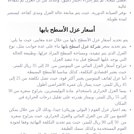
أفضل نتيجة، ثم يتم إجراء اختبار دقيق، والتأكد من أن العزل تم بكفاءة
عالية.
نوفر الصيانة الدورية، حيث يتم متابعة حالة العزل ومدى كفاءة، ليستمر
لمدة طويلة.
أسعار عزل الأسطح بابها
يتم تحديد أسعار عزل الأسطح بابها من خلال عدة معايير، حيث ما يلي:
يتم تحديد سعر
بناء على عدة جوانب مثل، نوع
شركة عزل اسطح بابها
العزل الذى يتم تنفيذه، ومساحة السطح المراد عزلها، وطبيعة الحالة
التي يوجد عليها السطح قبل بدء تنفيذ العزل.
تتراوح أسعار العزل المائي من البيتومين من 20 إلى 35 ريال للمتر،
حيث يعتبر اقتصادي التكلفة، كذلك مناسبا للأسطح البسيطة.
أما عزل لفائف البيتومين يعتبر أكثر قوة، حيث تصل تكلفته من 25 إلى
45 ريال للمتر، حيث يمتاز بأن عمره الافتراضي أطول.
بينما العزل الحراري باستخدام مادة البوليسترين، يتراوح سعره من 30
إلى 55 ريال للمتر، ويمتاز بقدرته على تقليل درجات الحرارة في
المكان.
يعد اختيار عزل الفوم ( البولي يوريثان) جيدا، وذلك لأن من خلال يمكن
الجمع بين كل من العزل المائي والعزل الحراري، حيث يتراوح سعره
من 50 إلى 90 ريال للمتر، حيث يتم تحديد التكلفة النهائية وفقا لجودة
الفوم المستخدمة وكذلك سمك الطبقة.