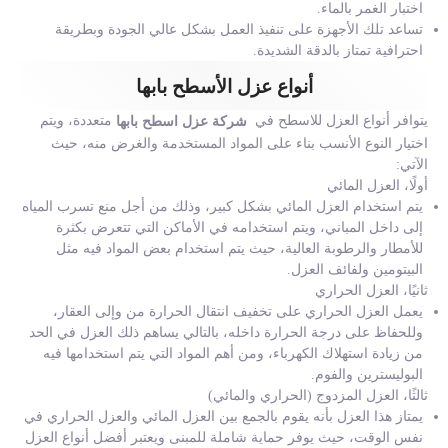
اختبار الغمر بالماء.
تساعد تلك الأجهزة على تنفيذ العمل بشكل عالي الجودة وبطريقة
احترافية تمتاز بالدقة الشديدة.
أنواع عزل الأسطح بابها
يتوافر أنواع العزل للاسطح في
متعددة، ويتم
شركة عزل اسطح بابها
اختيار النوع الأنسب بناء على المواد المستخدمة والغرض منه، حيث
الآتي:
أولًا، العزل المائي
يتم استخدام العزل المائي بشكل كبير، وذلك من أجل منع تسرب المياه
إلى داخل المباني، ويتم استخدامه في الأماكن التي تتعرض بكثرة
للأمطار والرطوبة العالية، حيث يتم استخدام بعض المواد فيه مثل
البيتومين ولفائف العزل.
ثانيًا، العزل الحراري
يعمل العزل الحراري على تخفيف انتقال الحرارة من وإلى العقار،
وللحفاظ على درجة الحرارة داخله، بالتالي يساهم ذلك العزل في الحد
من زيادة استهلاك الكهرباء، ومن أهم المواد التي يتم استخدامها فيه
البوليسترين والفوم.
ثالثًا، العزل المزدوج (الحراري والمائي)
يمتاز هذا العزل بأنه يقوم بالجمع بين العزل المائي والعزل الحراري في
نفس الوقت، حيث يوفر حماية شاملة للمبنى ويعتبر أفضل أنواع العزل