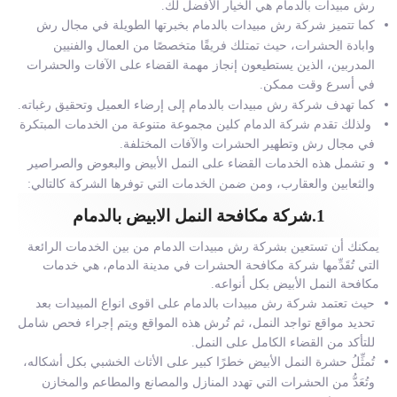
رش مبيدات بالدمام
هي الخيار الأفضل لك.
كما تتميز شركة رش مبيدات بالدمام بخبرتها الطويلة في مجال رش
وابادة الحشرات، حيث تمتلك فريقًا متخصصًا من العمال والفنيين
المدربين، الذين يستطيعون إنجاز مهمة القضاء على الآفات والحشرات
في أسرع وقت ممكن.
كما تهدف شركة رش مبيدات بالدمام إلى إرضاء العميل وتحقيق رغباته.
ولذلك تقدم شركة الدمام كلين مجموعة متنوعة من الخدمات المبتكرة
في مجال رش وتطهير الحشرات والآفات المختلفة.
و تشمل هذه الخدمات القضاء على النمل الأبيض والبعوض والصراصير
والثعابين والعقارب، ومن ضمن الخدمات التي توفرها الشركة كالتالي:
1.شركة مكافحة النمل الابيض بالدمام
يمكنك أن تستعين بشركة رش مبيدات الدمام من بين الخدمات الرائعة
التي تُقَدِّمها شركة مكافحة الحشرات في مدينة الدمام، هي خدمات
مكافحة النمل الأبيض بكل أنواعه.
حيث تعتمد
شركة رش مبيدات بالدمام
على اقوى انواع المبيدات بعد
تحديد مواقع تواجد النمل، ثم تُرش هذه المواقع ويتم إجراء فحص شامل
للتأكد من القضاء الكامل على النمل.
تُمثِّلُ حشرة النمل الأبيض خطرًا كبير على الأثاث الخشبي بكل أشكاله،
وتُعَدُّ من الحشرات التي تهدد المنازل والمصانع والمطاعم والمخازن