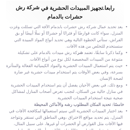
شركة رش
رابعا.تجهيز المبيدات الحشرية في
حشرات بالدمام
بعد تحديد عمال شركة رش حشرات بابدمام الآفة التي تسللت وغزت
المنزل، سواء كانت قوارضًا أو فئرانًا أو حشراتًا أو نملًا أبيضًا أو بق
الفراش، ستأتي الخطوة التالية وهي تحديد أنواع المواد المبيدة التي
ستستخدم للتخلص من هذه الآفات.
وكما ذكرنا سابقًا، تعتمد
شر
كة رش مبيدات بالدمام
على تشكيلة
متنوعة من المبيدات المخصصة لكل نوع من أنواع الآفات.
حيث يتم استعمال المبيدات الحشرية والمواد الكيميائية الفعالة والمتأثرة
بسرعة، وفي بعض الأوقات يتم استخدام مبيدات حشرية غير ضارة
لصحة الإنسان.
ومع ذلك، في بعض الأحيان يفضل أن يتم استخدام المبيدات الحشرية
في منازل خالية من السكان، لتجنب تعرض أصحاب المنازل لمشاكل
صحية نتيجة استخدام المبيدات الحشرية.
خامسًا: تحديد المكان المطلوب رشه والأماكن المحيطة
بعد اختبار المبيدات الحشرية التي سيتم استعمالها لمكافحة الآفات في
المنزل، يتم تحديد مواقع الاختراق ،وهي المناطق التي تستقر وتتواجد
فيها الآفات مثل القوارض أو الحشرات أو غيرها، على سبيل المثال،