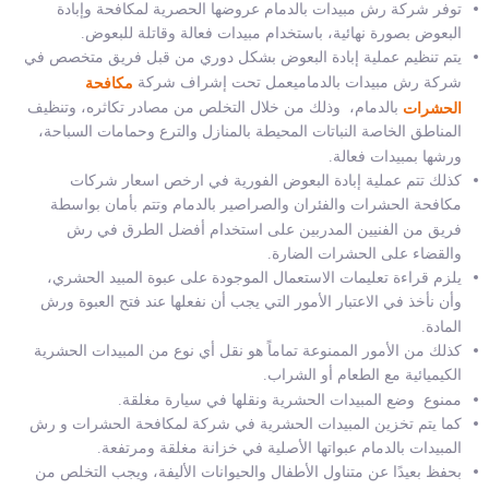
توفر شركة رش مبيدات بالدمام
عروضها الحصرية لمكافحة وإبادة
البعوض بصورة نهائية، باستخدام مبيدات فعالة وقاتلة للبعوض.
يتم تنظيم عملية إبادة البعوض بشكل دوري من قبل فريق متخصص في
يعمل تحت إشراف شركة
شركة رش مبيدات بالدمام
مكافحة
بالدمام، وذلك من خلال التخلص من مصادر تكاثره، وتنظيف
الحشرات
المناطق الخاصة النباتات المحيطة بالمنازل والترع وحمامات السباحة،
ورشها بمبيدات فعالة.
كذلك تتم عملية إبادة البعوض الفورية في
ارخص اسعار شركات
مكافحة الحشرات والفئران والصراصير بالدمام
وتتم بأمان بواسطة
فريق من الفنيين المدربين على استخدام أفضل الطرق في رش
والقضاء على الحشرات الضارة.
يلزم قراءة تعليمات الاستعمال الموجودة على عبوة المبيد الحشري،
وأن نأخذ في الاعتبار الأمور التي يجب أن نفعلها عند فتح العبوة ورش
المادة.
كذلك من الأمور الممنوعة تماماً هو نقل أي نوع من المبيدات الحشرية
الكيميائية مع الطعام أو الشراب.
ممنوع وضع المبيدات الحشرية ونقلها في سيارة مغلقة.
كما يتم تخزين المبيدات الحشرية في
شركة لمكافحة الحشرات و رش
المبيدات بالدمام
عبواتها الأصلية في خزانة مغلقة ومرتفعة.
بحفظ بعيدًا عن متناول الأطفال والحيوانات الأليفة، ويجب التخلص من