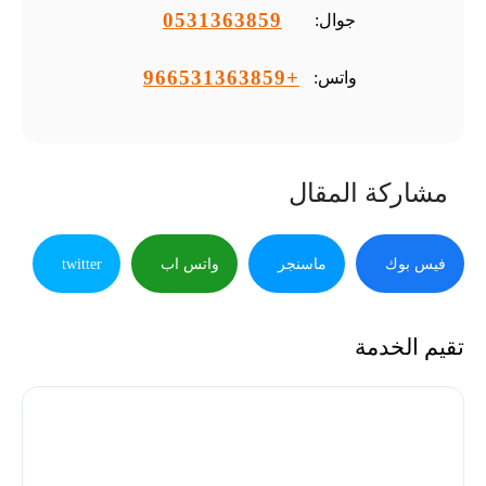
0531363859
جوال:
+966531363859
واتس:
مشاركة المقال
فيس بوك
ماسنجر
واتس اب
twitter
تقيم الخدمة