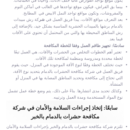
يكون موقع تواجد القوارض غالبًا خلف الأثاث، وأحيانًا في الحمامات.
بينما بق الفراش، فيكون موقع تواجدها في الغالب في أماكن النوم
والمفروشات، وتكون مواقع تواجد النمل الابيض في المطابخ.
بعد التعرف مواقع الآفات، يبدأ فريق العمل في
شر
كة رش مبيدات
بالدمام
برشها بالمبيدات الحشرية المناسبة بشكل جيد، بالإضافة إلى
رش المناطق المحيطة بها والتي من المحتمل أن تحتوي على الآفات
فيما بعد.
سادسًا: تجهيز طاقم العمل وفقا للخطة المكافحة
تعتبر أهم الخطوات التخلص من الحشرات والآفات، هي العمل تبعًا
لخطة محددة ومدروسة ومنظمة لمكافحة تلك الآفات.
حيث تختلف الخطة وفقًا لنوع الآفة الموجودة في المنزل، حيث يقوم
فريق العمل في
شركة مكافحة الحشرات بالدمام
بتحديد نوع الآفة،
التي تحتاج إلى مكافحة وتحديد المناطق المصابة بها في المنزل أو
المنشأة.
وكذلك تحديد مدى انتشارها. بناءً على ذلك، يتم وضع خطة عمل تشمل
نوع المواد المستخدمة ومدة العمل وترتيبه.
سابعًا: إتخاذ إجراءات السلامة والأمان في شركة
مكافحة حشرات بالدمام بالخبر
تلتزم شركة مكافحة حشرات بالدمام والخبر بإجراءات السلامة والأمان