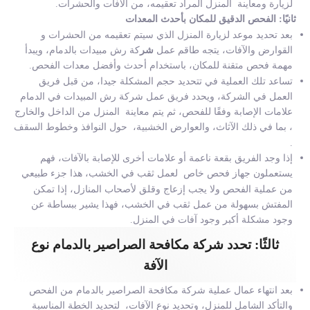
لزيارة ومعاينة المنزل المراد تعقيمه، من الآفات والحشرات.
ثانيًا: الفحص الدقيق للمكان بأحدث المعدات
بعد تحديد موعد لزيارة المنزل الذي سيتم تعقيمه من الحشرات و
القوارض والآفات، يتجه طاقم عمل
شر
كة رش مبيدات بالدمام،
ويبدأ
مهمة فحص متقنة للمكان، باستخدام أحدث وأفضل معدات الفحص.
تساعد تلك العملية في تتحديد حجم المشكلة جيدا، من قبل فريق
العمل في الشركة، ويحدد فريق عمل
شركة رش المبيدات في الدمام
علامات الإصابة وفقًا للفحص، ثم يتم معاينة المنزل من الداخل والخارج
، بما في ذلك الآثاث، والعوارض الخشبية، حول النوافذ وخطوط السقف
.
إذا وجد الفريق بقعة ناعمة أو علامات أخرى للإصابة بالآفات، فهم
يستعملون جهاز فحص خاص لعمل ثقب في الخشب، هذا جزء طبيعي
من عملية الفحص ولا يجب إزعاج وقلق لأصحاب المنازل، إذا تمكن
المفتش بسهولة من عمل ثقب في الخشب، فهذا يشير ببساطة عن
وجود مشكلة أكبر وجود آفات في المنزل.
ثالثًا:
تحدد شركة مكافحة الصراصير بالدمام نوع
الآفة
بعد انتهاء عمال عملية شركة مكافحة الصراصير بالدمام من الفحص
والتأكد الشامل للمنزل، وتحديد نوع الآفات، لتحديد الخطة المناسبة