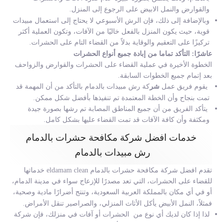
والقوارض والنمل الابيض على الرجوع إلى المنزل.
وبالإضافة إلى ذلك، فإن الرش الأسبوعي لا يحتاج إلى استعمال مبيدات
قوية، حيث يكون المنزل بالفعل خاليًا من الآفات، وتكون العملية أكثر
تركيزًا على التعقيم والوقاية بدلاً من القضاء التام على الحشرات.
عاشرًا: التأكد تماما من إبادة جميع أنواع الحشرات
الخطوة الأخيرة في عملية القضاء على الحشرات والقوارض والزواحف
بعد إتمام جميع الخطوات السابقة.
يقوم فريق عمل
شر
كة رش مبيدات بالدمام
بالتأكد من أن المهمة قد
تمت بنجاح وأن الخطة المعتمدة تم تنفيذها بأفضل شكل ممكن.
يتأكد الفريق من أن جميع المناطق المصابة تم رشها بصورة جيدة
ومكثفة وأن كافة الآفات قد تمت القضاء عليها بشكل كامل.
خدمات افضل شركة مكافحة حشرات بالدمام
رش مبيدات بالدمام
تقدم افضل شركة مكافحة حشرات بالدمام eldamam clean خدماتها
للقضاء على الحشرات، التي تعد مصدرًا للإزعاج سواء في مدينة الدمام،
أو في أي مكان بالمملكة العربية السعودية، وتنتج أضرارًا مادية وصحية،
فمثلاً، النمل الأبيض يأكل الأثاث المنزلي، والصراصير تنقل الأمراض.
لذا إذا كان لديك أي نوع من الحشرات أو آفات في منزلك، فإن
شركة