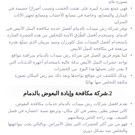
بصورة عام.
فهي تتمتع بقدرة كبيرة على تفتيت الخشب وتسبب أضرارًا جسيمة في
المنازل والمصانع، وخاصة في مصانع الأخشاب ومصانع تجهيز الأثاث
المنزلي.
توفر
شركة رش مبيدات بالدمام
أفضل خدمة مكافحة النمل الأبيض في
الدمام، وتستخدم أفضل الطُرُق الآمنة للتخلص من هذه الحشرة الضارة
بإستخدام أفضل المبيدات مثل كلورزان ومبيد بيريبان الذي يتمتَّع بقدرة
مرتفعة في مكافحة النمل الأبيض.
كما يقوم فريق العمل في شركة رش مبيدات بالدمام بمراقبة مواقع
تواجد حشرات النمل الأبيض بدقة عالية باستخدام أجهزة الذبذبات التي
لا يقدر على تحملها هذا النوع من الحشرات.
وذلك للكشف عن مواقع تواجدها وبعد ذلك يتم رش المكان بصورة
مكثفة للتخلص منها نهائيًا.
2.شركة مكافحة وإبادة البعوض بالدمام
تقدم افضل
شركات رش مبيدات بالدمام
خدمات مكافحة البعوض،
كائن صغير يطير، ينتشر في كل مكان، وترتفع نسبة انتشاره في فصل
الصيف، يهدد راحة الناس وسلامتهم.
فهو من بين أكثر الحشرات التي تنقل الأمراض، وبالتالي يجب مواجهتها
والتخلص منه بشكل دوري.