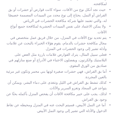
لمكافحته.
حيث نجد أنكل نوع من الآفات، سواء كانت قوارض أو حشرات أو بق
الفراش أو النمل، يحتاج إلى نوع محدد من المبيدات المصممة خصيصًا
له، والتي تعتمد عليها شركة مكافحة الحشرات في الرياض.
ولا يمكن الاعتماد على نفس المبيدات الحشرية لمكافحة جميع أنواع
الآفات.
يتم تحديد نوع الآفات في المنزل، من خلال فريق عمل متخصص في
مجال
مكافحة حشرات بالدمام،
يقوم هؤلاء الخبراء بالبحث عن علامات
وأدلة تشير إلى وجود الحشرات في المنزل.
فعلى سبيل المثال، يترك القوارض علامات بارزة مثل العض على
البلاستيك والكرتون، ويفضلون الاختباء في الأدراج أو صنع منازلهم في
صناديق من الورق المقوى.
أما بق الفراش، فهي حشرات صغيرة لونها بني محمر وتكون غير مرئية
بالعين المجردة.
كذلك تنشط بق الفراش في الليل وتتغذى على دماء البشر، ويمكن أن
يتواجد في السجاد وتغزو السرير والأثاث.
لذلك، يجب على خبير مكافحة الآفات أن يفحص المنزل بأكمله بحثًا عن
وجود بق الفراش.
أما عن النمل الأبيض، فسيتم البحث عنه في المنزل ومحيطه عن نقاط
الدخول والأدلة التي تشير إلى وجود النمل الأبيض.