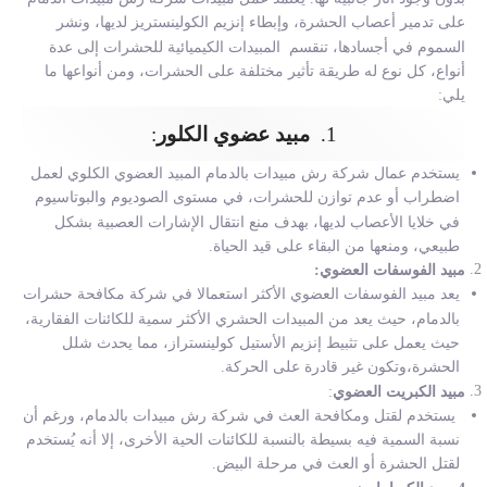
على تدمير أعصاب الحشرة، وإبطاء إنزيم الكولينستريز لديها، ونشر
السموم في أجسادها، تنقسم المبيدات الكيميائية للحشرات إلى عدة
أنواع، كل نوع له طريقة تأثير مختلفة على الحشرات، ومن أنواعها ما
يلي:
1.
مبيد عضوي الكلور
:
يستخدم عمال شركة رش مبيدات بالدمام
المبيد العضوي الكلوي لعمل
اضطراب أو عدم توازن للحشرات، في مستوى الصوديوم والبوتاسيوم
في خلايا الأعصاب لديها، بهدف منع انتقال الإشارات العصبية بشكل
طبيعي، ومنعها من البقاء على قيد الحياة.
مبيد الفوسفات العضوي:
يعد مبيد الفوسفات العضوي الأكثر استعمالا في شركة مكافحة حشرات
بالدمام، حيث يعد من المبيدات الحشري الأكثر سمية للكائنات الفقارية،
حيث يعمل على تثبيط إنزيم الأستيل كولينستراز، مما يحدث شلل
الحشرة،وتكون غير قادرة على الحركة.
مبيد الكبريت العضوي
:
يستخدم لقتل ومكافحة العث في شركة رش مبيدات بالدمام، ورغم أن
نسبة السمية فيه بسيطة بالنسبة للكائنات الحية الأخرى، إلا أنه يُستخدم
لقتل الحشرة أو العث في مرحلة البيض
.