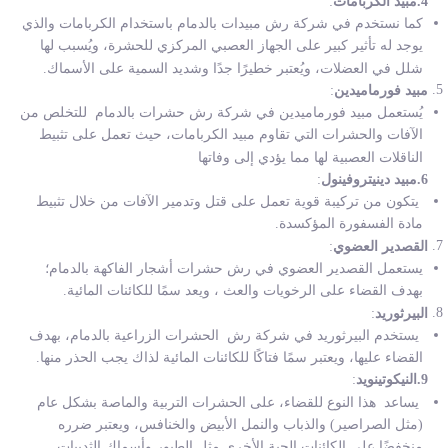
4.مبيد الكربامات
:
كما نستخدم في شركة رش مبيدات بالدمام باستخدام الكربامات والذي
يوجد له تأثير كبير على الجهاز العصبي المركزي للحشرة، ويُسبب لها
شلل في العضلات، ويُعتبر خطيرًا جدًا وشديد السمية على الأسماك.
مبيد فورماميدين
:
يُستعمل مبيد فورماميدين في
شركة رش حشرات بالدمام
للتخلص من
الآفات والحشرات التي تقاوم مبيد الكربامات، حيث تعمل على تثبيط
الناقلات العصبية لها مما يؤدي إلى وفاتها
6.مبيد دينيتروفينول
:
يتكون من تركيبة قوية تعمل على قتل وتدمير الآفات من خلال تثبيط
مادة الفسفورة المؤكسدة.
القصدير العضوي
:
يستعمل القصدير العضوي في
رش حشرات أشجار الفاكهة بالدمام؛
بهدف القضاء على الرخويات والعث ، ويعد سمًا للكائنات المائية.
البيرثوريد
:
يستخدم البيرثوريد في
شركة رش الحشرات الزراعية بالدمام،
بهدف
القضاء عليها، ويعتبر سمًا فتاكًا للكائنات المائية لذاك يجب الحذر منها.
9.النيكوتينويد
:
يساعد هذا النوع للقضاء، على الحشرات التربية والماصة بشكل عام
(مثل الصراصير) والذباب والنمل الأبيض والخنافس، ويعتبر ضرره
منخفضًا على الكائنات الحية الأخرى مثل الطيور وأسماك الثدييات.