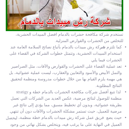
تستخدم
شركة مكافحة حشرات بالدمام
افضل المبيدات الحشرية،
للتخلص من الحشرات والقوارض المنزلية.
كما تلتزم
شر
كة رش مبيدات بالدمام
بأتباع نصائح السلامة العامة عند
استخدام المبيدات الحشرية، وتتمثل خطوات الشركة في القضاء على
الحشرات فيما يلي
تعد عملية القضاء على الحشرات والقوارض والآفات، مثل الصراصير
والنمل الأبيض والأسود والثعابين والعقارب، ليست عملية عشوائية، بل
هي مهمة يلزم القيام بها من خلال خطوات مدروسة ومنظمة لتحقيق
النتائج المطلوبة.
لذا تتبع
أفضل شركات مكافحة الحشرات بالدمام
خطة و stratigy
منظمة للوصول لنتائج مرضية، عكس العديد من الشركات التي تعمل
بطريقة عشوائية، وبدون أي تخطيط مسبق، مما يؤدي إلى نتائج غير
مرضية للعميل، حيث تستمر مشكلة الحشرات والآفات دون أن تنتهي.
حيث يضع فريق عمل شركة رش مبيدات بالدمام
خطة منظمة،
ليحصل
العميل في النهاية على ما يرغب فيه، ويتخلص بشكل نهائي من وجود