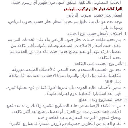
الخدمة المطلوبة، بالتكلفة المتفق عليها، دون ظهور أي رسوم خفية.
اقرا كذلك
نجار فك وتركيب بالرياض
اسعار نجار خشب بجنوب الرياض
توجد عدة عوامل بناء عليها يتم تحديد أسعار نجار خشب بجنوب الرياض،
ومنها ما يلي:
اختلاف الأسعار حسب نوع الخدمة
يتم تحديد تكلفة خدمات نجار جنوب الرياض بناء على الخدمات التي يتم
تنفيذ، حيث أسعار الإصلاحات البسيطة وصيانة الأبواب أقل تكلفة من
تفصيل غرفة نوم، أو تنفيذ مطبخ جديد، حيث بناء على نوع الخدمة يتم
تحديد التكلفة
تأثير نوع الخشب على التكلفة
نجد نوع الخشب المستخدم يحدد السعر، فالأخشاب الطبيعة معروفة
بتكلفتها العالية مثل الزان والبلوط، بينما الأخشاب الصناعية أقل تكلفة
مثل MDF
تتميز الأخشاب عالية الجودة، بأن عمرها أطول كما أن قوة تحملها كبيرة،
فهي تعد استثمارا اقتصاديا يدوم لفترات طويلة.
حجم المشروع وعدد القطع
تزداد التكلفة الإجمالية في حالة المشاريع الكبيرة وكذلك زيادة عدد قطع
الأثاث، فعند تصميم عدد من الغرف أو تفصيل مطبخ يعد أكبر تكلفة،
ويحتاج لمجهود أكبر عند المقارنة بتنفيذ قطعة واحدة.
يقدم العديد من النجارين خصومات وعروض متميزة للمشاريع الكبيرة