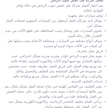
افضل شركة نقل عفش جنوب الرياض
يتم اختيار أفصل شركة نقل عفش جنوب الرياض في حالة توافر
العوامل التالية:
توفير سيارات نقل مجهزة
يتوافر لدى شركان النقل أسطول من السيارات المجهزة لعمليات النقل
بشكل آمن.
تحتوي السيارات على وسائل تثبيت المحافظة على قطع الأثاث من عدم
الاهتزاز خلال رحلة السير.
يتوافر أنواع مختلفة من السيارات، ومختلفة الأحجام بحيث يمكنها نقل
أي كميات من الأثاث سواء كبيرة أو صغيرة.
فريق عمل محترف
يقوم نجار جنوب الرياض كوادر بشرية مدربة بشكل احترافي، حيث
يمكنها بالتعامل مع جميع أنواع الأثاث والأجهزة المنزلية بكفاءة عالية.
يتم توزيع مهام العمل على فريق العمل بطريقة مقننة، حيث يتخصص
كل مجموعة في الأعمال المختلفة مثل التغليف والتحميل والفك
والتركيب، وذلك يساهم في أداء العمل بشكل سريع وبكفاءة عالية.
خدمات التغليف الحديثة
يعتبر التغليف من العناصر الهامة في نجاح عملية النقل بشكل فعال، يتم
من خلالها استخدام خامات متينة بحيث تكون قادرة على حماية العفش
من الغبار والحفاظ عليه من الصدمات والخدش.
يراعي القيام بتغليف العناصر الزجاجية، والأجهزة الكهربية بشكل جيد،
من أجل العمل على وصولها سليمة وبأمان.