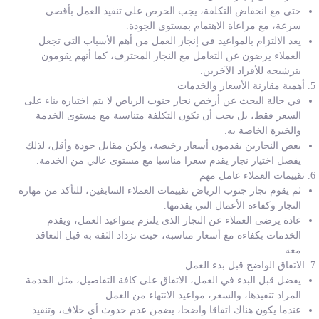
حتى مع انخفاض التكلفة، يجب الحرص على تنفيذ العمل بأقصى
سرعة، مع مراعاة الاهتمام بمستوى الجودة.
يعد الالتزام بالمواعيد في إنجاز العمل من أهم الأسباب التي تجعل
العملاء يرضون عن التعامل مع النجار المحترف، كما أنهم يقومون
بترشيحه للأفراد الآخرين.
أهمية مقارنة الأسعار والخدمات
في حالة البحث عن أرخص نجار جنوب الرياض لا يتم اختياره بناء على
السعر فقط، بل يجب أن تكون التكلفة متناسبة مع مستوى الخدمة
والخبرة الخاصة به.
بعض النجارين يقدمون أسعار رخيصة، ولكن مقابل جودة وأقل، لذلك
يفضل اختيار نجار يقدم سعرا مناسبا مع مستوى عالي من الخدمة.
تقييمات العملاء عامل مهم
ثم يقوم نجار جنوب الرياض تقييمات العملاء السابقين، للتأكد من مهارة
النجار وكفاءة الأعمال التي يقدمها.
عادة يرضى العملاء عن النجار الذى يلتزم بمواعيد العمل، ويقدم
الخدمات بكفاءة مع أسعار مناسبة، حيث تزداد الثقة به قبل التعاقد
معه.
الاتفاق الواضح قبل بدء العمل
يفضل قبل البدء في العمل، الاتفاق على كافة التفاصيل، مثل الخدمة
المراد تنفيذها، والسعر، مواعيد الانتهاء من العمل.
عندما يكون هناك اتفاقا واضحا، يضمن عدم حدوث أي خلاف، وتنفيذ