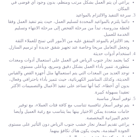
يراعي أن يتم العمل بشكل مرتب ومنظم، بدون وجود أي فوضى في
المكان.
سرعة التنفيذ والالتزام بالمواعيد
دائما يلتزم بالمواعيد المحددة لتسليم العمل، حيث يتم تنفيذ العمل وفقا
لخطة مدروسة، تبدأ من مرحلة الفحص إلى مرحلة الانتهاء وتسليم
الخدمة للعميل.
يعد الالتزام بالموعد المتفق عليه من الأمور التي تمنح للعملاء الثقة
وتجعل التعامل مريحا وخاصة عند تجهيز شقق جديدة أو ترميم المنازل.
استخدام أدوات حديثة
كما يعتمد نجار جنوب الرياض في العمل على استعمال أدوات ومعدات
متطورة، تتميز بأداء العمل بشكل دقيق وسريع، وبأعلى مستوى.
توجد العديد من المعدات التي يتم استعمالها مثل أجهزة القص والقياس
الحديثة، وكذلك المناشير الكهربائية، حيث تتميز بأداء باحترافي وفعال،
بدون أي أخطاء، كما أنها تساعد على تنفيذ الأعمال والتصميمات الأكثر
تعقيدا بسهولة كبيرة.
توفير أسعار مناسبة
يتم توفير أسعار تنافسية تتناسب مع كافة فئات العملاء، مع توفير
خامات متعددة يمكن الاختيار بينها بما يتناسب مع رغبة العميل وأيضا
حجم الميزانية المخصصة.
يراعي تقديم أسعار نجار خشب جنوب الرياض دون التأثير على مستوى
الجودة المقدمة، بحيث يكون هناك تكافؤ بينهما.