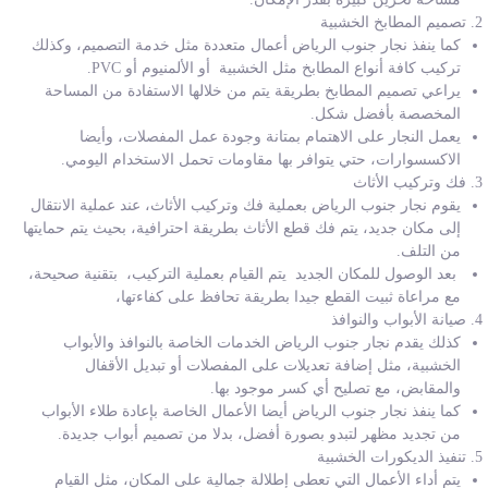
تصميم المطابخ الخشبية
كما ينفذ نجار جنوب الرياض أعمال متعددة مثل خدمة التصميم، وكذلك
تركيب كافة أنواع المطابخ مثل الخشبية أو الألمنيوم أو PVC.
يراعي تصميم المطابخ بطريقة يتم من خلالها الاستفادة من المساحة
المخصصة بأفضل شكل.
يعمل النجار على الاهتمام بمتانة وجودة عمل المفصلات، وأيضا
الاكسسوارات، حتي يتوافر بها مقاومات تحمل الاستخدام اليومي.
فك وتركيب الأثاث
يقوم نجار جنوب الرياض بعملية فك وتركيب الأثاث، عند عملية الانتقال
إلى مكان جديد، يتم فك قطع الأثاث بطريقة احترافية، بحيث يتم حمايتها
من التلف.
بعد الوصول للمكان الجديد يتم القيام بعملية التركيب، بتقنية صحيحة،
مع مراعاة ثبيت القطع جيدا بطريقة تحافظ على كفاءتها،
صيانة الأبواب والنوافذ
كذلك يقدم نجار جنوب الرياض الخدمات الخاصة بالنوافذ والأبواب
الخشبية، مثل إضافة تعديلات على المفصلات أو تبديل الأقفال
والمقابض، مع تصليح أي كسر موجود بها.
كما ينفذ نجار جنوب الرياض أيضا الأعمال الخاصة بإعادة طلاء الأبواب
من تجديد مظهر لتبدو بصورة أفضل، بدلا من تصميم أبواب جديدة.
تنفيذ الديكورات الخشبية
يتم أداء الأعمال التي تعطى إطلالة جمالية على المكان، مثل القيام