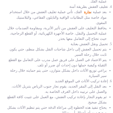
عملية الفك.
تغليف العفش بطريقة آمنة
بعد عملية ن
الفك، تأتي عملية تغليف العفش من خلال استخدام
جارة
مواد خاصة مثل البطانيات الواقية والنايلون الفقاعي، والبلاستيك
المقوى.
يحافظ التغليف على العفش من تأثير الأتربة، ومقاومة الصدمات خلال
عملية التحميل والنقل، خاصة الأجهزة الكهربائية، أو القطع الزجاجية،
حيث تحتاج إلى التعامل معها بحذر.
تحميل ونقل العفش بعناية
يتم تحميل العفش إلى داخل شاحنات النقل بشكل منظم، حتي يكون
ثابت خلال رحلة السير.
يتم الاعتماد في العمل على فريق عمل مدرب على التعامل مع القطع
الثقيلة وكيفية حملها دون إحداث أي ضرر أو تلف.
يراعي توزيع الأثاث داخل بشكل متوازن، حتى يتم حمايته خلال رحلة
سير السيارة.
إعادة تركيب الأثاث في الموقع الجديد
بعد النقل إلى المقر الجديد، يقوم نجار جنوب الرياض بتنزيل الأثاث،
والعمل على ترتيبه داخل الغرف الخاصة به.
ثم يقوم النجار بإعادة تركيب العفش، مع العمل على تثبيت كافة القطع
بشكل صحيح.
يحتاج تنفيذ هذه الخطوة إلى مراعاة الدقة حتي يتم تنظيم الأثاث بشكل
صحيح دون أي أعطال أو مشاكل