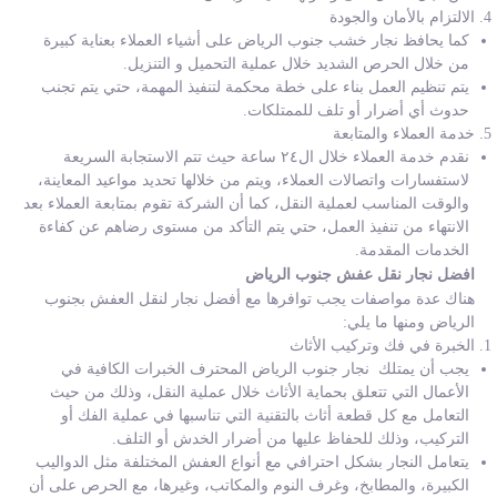
الالتزام بالأمان والجودة
كما يحافظ نجار خشب جنوب الرياض على أشياء العملاء بعناية كبيرة
من خلال الحرص الشديد خلال عملية التحميل و التنزيل.
يتم تنظيم العمل بناء على خطة محكمة لتنفيذ المهمة، حتي يتم تجنب
حدوث أي أضرار أو تلف للممتلكات.
خدمة العملاء والمتابعة
نقدم خدمة العملاء خلال ال٢٤ ساعة حيث تتم الاستجابة السريعة
لاستفسارات واتصالات العملاء، ويتم من خلالها تحديد مواعيد المعاينة،
والوقت المناسب لعملية النقل، كما أن الشركة تقوم بمتابعة العملاء بعد
الانتهاء من تنفيذ العمل، حتي يتم التأكد من مستوى رضاهم عن كفاءة
الخدمات المقدمة.
افضل نجار نقل عفش جنوب الرياض
هناك عدة مواصفات يجب توافرها مع أفضل نجار لنقل العفش بجنوب
الرياض ومنها ما يلي:
الخبرة في فك وتركيب الأثاث
يجب أن يمتلك نجار جنوب الرياض المحترف الخبرات الكافية في
الأعمال التي تتعلق بحماية الأثاث خلال عملية النقل، وذلك من حيث
التعامل مع كل قطعة أثاث بالتقنية التي تناسبها في عملية الفك أو
التركيب، وذلك للحفاظ عليها من أضرار الخدش أو التلف.
يتعامل النجار بشكل احترافي مع أنواع العفش المختلفة مثل الدواليب
الكبيرة، والمطابخ، وغرف النوم والمكاتب، وغيرها، مع الحرص على أن