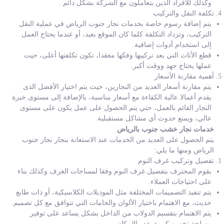
وكذلك للأفراد الذين يتعاملون مع الشركة بشكل دائم .
تكلفة النقل والتركيب
يتم إضافة رسوم خاصة بخدمات نجار جنوب الرياض في عملية النقل
التركيب، وتزداد التكلفة كلما كان الموقع بعيد، أو عندما يحتاج العمل
إلى استخدام أدوات إضافية.
قطع الأثاث التي يعد تركيبها وفكها معقدا، تكون تكلفتها أعلى، حيت
عملها يحتاج جهد ووقت أكبر.
أهمية مقارنة الأسعار
يتم مقارنة أسعار العديد من النجارين، حيث يتم اختيار الأفضل الذى
يقدم أعمالا عالية الكفاءة مع أسعار مناسبة، بالإضافة إلى مستوى خبرة
النجار القائم بالعمل، حتي يتم الحصول على عمل يكون على مستوى
عالي، ويمنع حدوث أي مشاكل مستقبلية.
خدمات نجار خشب جنوب بالرياض
يتم الحصول على العديد من الخدمات عند الاستعانة بنجار نجار جنوب
الرياض ومنها ما يلي:
تفصيل وتركيب غرف النوم
يقوم المحترف بتفصيل غرف النوم وفقا لمساحات الغرف وكذلك بناء
على احتياجات العملاء.
يتم تنفيذ التصميمات المختلفة مثل الموديلات الكلاسيكية، أو ذات طابع
حديث، مع الاهتمام باختيار الألوان والخامات التي تتوافق مع كل تصميم.
يتم الاهتمام بتقسيم الدولاب من الداخل بشكل يساعد على توفير
مساحة تخزين كبيرة بقدر الإمكان.