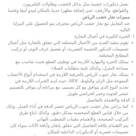
بعمل ديكورات خشبية مثل بدائل الخشب وطاولات التلفزيون،
والقواطع، والأرفف، حتي إضافة مظهرا حديثا بالمكان ليبدو أنيقا وفخما.
مميزات نجار خشب الرياض
عند التعامل مع نجار خشب الرياض محترف يتم الحصول على المزايا
التالية:
الخبرة الكبيرة في أعمال النجارة
يقوم بتنفيذ العديد من الأعمال المختلفة التي تتعلق بالنجارة مثل أعمال
تصميمات الديكور الخشبية العصرية، أو تفصيل غرف النوم، أو تركيب
المطابخ المختلفة.
يمتلك الخبرة والمهارة اللازمة في توظيف القطع بحيث تتناسب مع
مساحة المنزل، وكذلك تلبية متطلبات العملاء.
يمتلك نجار جنوب الرياض بالحرفية اللازمة في استخدام أنواع الأخشاب
المتنوعة مثل الزان والبلوط، MDF، حيث لديه الخبرات اللازمة في
تحديد النوع الذي يتوافق مع كل تصميم، مع مراعاة أن يتوافر بالتصميم
عنصر الجودة وعمر افتراضي طويل.
الدقة والاهتمام بالتفاصيل
كما يراعي نجار خشب جنوب الرياض عنصر الدقة في أداء العمل، وذلك
من خلال قياس القطع الشخصية بشكل دقيق، وكذلك اتباع طرق
التركيب الصحيحة، والاهتمام بتقنيات التشطيب النهائي.
يتم الاهتمام بكافة التفاصيل التي تتعلق بإتقان وأناقة الأثاث سواء كان
تصميمات عصرية أو الديكورات الداخلية للمكان.