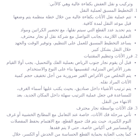
وتركيب و نقل العفش بكفاءة عالية وهي كالآتي:
التخطيط المسبق لعملية النقل
تتم عملية نقل الأثاث بكفاءة عالية من خلال خطة منظمة يتم وضعها
قبل موعد النقل لمدة كافية.
يتم تحديد عدد القطع التي سيتم نقلها، مع تحضير الكراتين ومواد
التغليف اللازمة، بجانب التواصل مع شركة نقل أو نجار محترف.
يساعد التخطيط المسبق للعمل على التنظيم، وتوفير الوقت والجهد
خلال النقل بشكل كبير.
فرز الأثاث وتنظيم المقتنيات
قبل أن يقوم نجار جنوب الرياض بعملية الفك والتحميل، يجب أولا القيام
بفرز الأغراض المنزلية، لتقسيمها بناء على النوع والاستخدام.
يتم التخلص من الأغراض الغير ضرورية من أجل تخفيف حجم كمية
الأثاث المراد نقله.
يتم ترتيب الأشياء داخل صناديق، بحيث يكتب عليها أسماء الغرف،
للمساعدة في جعل عملية الترتيب سهلة داخل المكان الجديد، بعد
الانتهاء من النقل.
فك الأثاث بواسطة نجار محترف
تأتي مرحلة فك الأثاث، خاصة عند التعامل مع المطابخ الخشبية أو غرف
النوم الكبيرة، حيث يتم فك جميع القطع، مع الاهتمام بحفظ المفصلات
والمسامير في أكياس خاصة، حتى لا يتم فقدها.
كما يجب العناية بحماية القطع الحساسة من الخدش أو الكسر، خلال