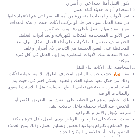
يكون النقل أمنا، بعيدا عن أي أضرار.
استخدام أدوات حديثة أثناء العمل
تعد الأدوات والمعدات المتطورة من أهم العناصر التي يتم الاعتماد عليها
في تنفيذ العمل سواء في فك أو تركيب الأثاث، حيث أن هذه المعدات
تتميز بتنفيذ مهام العمل بأعلى دقة وبسرعة كبيرة.
من الأدوات المستخدمة المفكات الكهربائية وأيضا أدوات التغليف
الحديثة، حيث تعمل تلك الأدوات على أداء العمل بشكل سهل، مع
المحافظة على القطع الخشبية من التعرض لأي أضرار أو تلف.
عند الاستعانة بتلك الأدوات المتطورة يتم إنهاء العمل في أقل فترة
ممكنة.
المحافظة على الأثاث أثناء النقل
يتقن
خشب جنوب الرياض المحترف الطرق اللازمة لحماية الأثاث
نجار
وذلك من خلال تنفيذ عملية الفك والتغليف بشكل احترافي، حيث يتم
استخدام مواد خاصة في تغليف القطع الحساسة مثل البلاستيك المقوى
والبطانيات الواقية.
تلك الخطوة تساهم في الحفاظ على العفش من التعرض للكسر أو
الخدش، عند القيام بتحميلة داخل حافلات النقل.
سرعة الإنجاز والالتزام بالمواعيد
يبحث العملاء على نجار جنوب الرياض يؤدى العمل بأقل فترة ممكنة،
مع الاهتمام بالالتزام بمواعيد الحضور وتسليم العمل، وذلك يمنح العملاء
الثقة والراحة أثناء الانتقال للمكان الجديد.