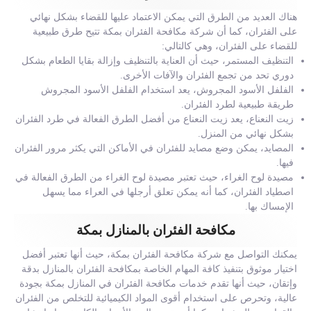
هناك العديد من الطرق التي يمكن الاعتماد عليها للقضاء بشكل نهائي
على الفئران، كما أن شركة مكافحة الفئران بمكة تتيح طرق طبيعية
للقضاء على الفئران، وهي كالتالي:
التنظيف المستمر، حيث أن العناية بالتنظيف وإزالة بقايا الطعام بشكل
دوري تحد من تجمع الفئران والآفات الأخرى.
الفلفل الأسود المجروش، يعد استخدام الفلفل الأسود المجروش
طريقة طبيعية لطرد الفئران.
زيت النعناع، يعد زيت النعناع من أفضل الطرق الفعالة في طرد الفئران
بشكل نهائي من المنزل.
المصايد، يمكن وضع مصايد للفئران في الأماكن التي يكثر مرور الفئران
فيها.
مصيدة لوح الغراء، حيث تعتبر مصيدة لوح الغراء من الطرق الفعالة في
اصطياد الفئران، كما أنه يمكن تعلق أرجلها في العراء مما يسهل
الإمساك بها.
مكافحة الفئران بالمنازل بمكة
يمكنك التواصل مع شركة مكافحة الفئران بمكة، حيث أنها تعتبر أفضل
اختيار موثوق بتنفيذ كافة المهام الخاصة بمكافحة الفئران بالمنازل بدقة
وإتقان، حيث أنها تقدم خدمات مكافحة الفئران في المنازل بمكة بجودة
عالية، وتحرص على استخدام أقوى المواد الكيميائية للتخلص من الفئران