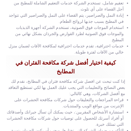
تعقيم شامل، تستخدم الشركة خدمات التعقيم الشاملة للمطبخ من
أجل القضاء على أي تلوث.
إبادة النمل والصراصير، يتم القضاء على النمل والصراصير التي تتواجد
في المطبخ بسبب جذبها لروائح الطعام.
استخدام الموجات فوق الصوتية، تستخدم الشركة أجهزة الذبذبات
والموجات فوق الصوتية لطرد القوارض والجرذان بشكل نهائي من
المطبخ.
خدمات احترافية، تقدم خدمات احترافية لمكافحة الآفات لضمان منزل
خالي من الآفات لفترة طويلة.
كيفية اختيار أفضل شركة مكافحة الفئران في
المطابخ
إذا كنت تبحث عن افضل شركة مكافحة فئران في المطابخ، نقدم لك
بعض النصائح والتعليمات التي يجب عليك العمل بها لكي تستطيع التعاقد
مع أفضل الشركات، وهي كالتالي:
قراءة المراجعات والتعليقات حول شركات مكافحة الحشرات على
الإنترنت من مواقع الويب والمنتديات.
استشارة الأشخاص المقربين:، حيث يمكنك أن تسأل جيرانك وأصدقائك
أو أفراد أسرتك للحصول على توصيات حول شركات مكافحة الحشرات
التي تمتلك خبرة.
التأكد من ضمان الشركة التي تختارها، ويجب أن يكون الضمان بنسبة