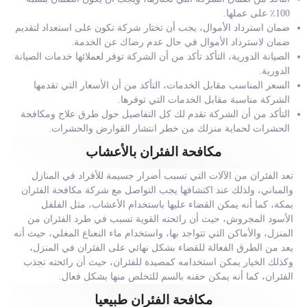
100٪ على عملها.
ضمان استرداد الأموال، يجب أن تختار شركة تكون على استعداد لتقديم
ضمان لاسترداد الأموال في حال عدم رضاك عن الخدمة.
الصيانة الدورية، التأكد تأكد من أن الشركة توفر لعملائها خدمات الصيانة
الدورية.
السعر المناسب مقابل الخدمات، التأكد من أن الأسعار التي تقدمها
الشركة مناسبة مقابل الخدمات التي توفرها.
التأكد من أن الشركة تقدم لك كل التفاصيل حول طرق علاج ومكافحة
الحشرات لحماية منزلك من خطر انتشار القوارض والحشرات.
مكافحة الفئران بالأعشاب
تعد الفئران من الآلات التي تسبب أضرار جسيمة للأفراد في المنازل
والمباني، ولذلك عند اكتشافها يجب التواصل مع شركة مكافحة الفئران
بمكة، كما أنه يمكن القضاء عليها باستخدام الأعشاب، مثل الفلفل
الأسود المجروش، حيث أن رائحته القوية تسبب في طرد الفئران من
المنزل، والأماكن التي تتواجد بها، واستخدام ماء النعناع المغلي، حيث أنه
يعد من الطرق الفعالة للقضاء بشكل نهائي على الفئران في المنزل،
وكذلك الخيار يمكن استخدامه كمصيدة للفئران، حيث أن رائحته تجذب
الفئران، كما أنه يمكن حقنه بالسم للتخلص منها بشكل فعال.
مكافحة الفئران طبيعيا