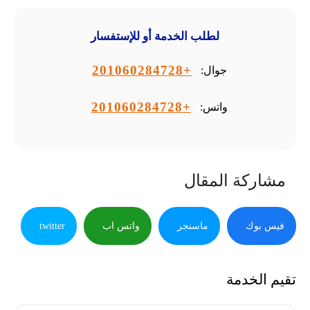
لطلب الخدمة أو للإستفسار
+201060284728
جوال:
+201060284728
واتس:
مشاركة المقال
فيس بوك
ماسنجر
واتس اب
twitter
تقيم الخدمة