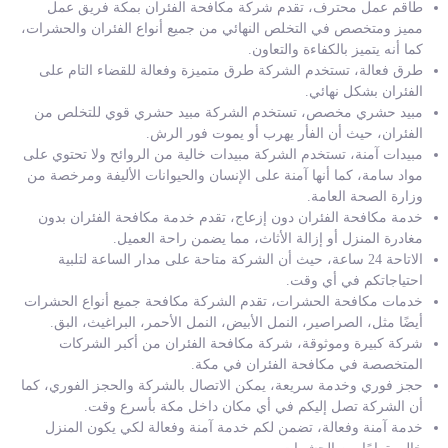
طاقم عمل محترف، تقدم شركة مكافحة الفئران بمكة فريق عمل
مميز ومتخصص في التخلص النهائي من جميع أنواع الفئران والحشرات،
كما أنه يتميز بالكفاءة والتعاون.
طرق فعالة، تستخدم الشركة طرق متميزة وفعالة للقضاء التام على
الفئران بشكل نهائي.
مبيد حشري مخصص، تستخدم الشركة مبيد حشري قوي للتخلص من
الفئران، حيث أن الفأر يهرب أو يموت فور الرش.
مبيدات آمنة، تستخدم الشركة مبيدات خالية من الروائح ولا تحتوي على
مواد سامة، كما أنها آمنة على الإنسان والحيوانات الأليفة ومرخصة من
وزارة الصحة العامة.
خدمة مكافحة الفئران دون إزعاج، تقدم خدمة مكافحة الفئران بدون
مغادرة المنزل أو إزالة الأثاث، مما يضمن راحة العميل.
الاتاحة 24 ساعة، حيث أن الشركة متاحة على مدار الساعة لتلبية
احتياجاتكم في أي وقت.
خدمات مكافحة الحشرات، تقدم الشركة مكافحة جميع أنواع الحشرات
أيضًا مثل، الصراصير، النمل الأبيض، النمل الأحمر، البراغيث، البق.
شركة كبيرة وموثوقة، شركة مكافحة الفئران من أكبر الشركات
المتخصصة في مكافحة الفئران في مكة.
حجز فوري وخدمة سريعة، يمكن الاتصال بالشركة والحجز الفوري، كما
أن الشركة تصل إليكم في أي مكان داخل مكة بأسرع وقت.
خدمة آمنة وفعالة، تضمن لكم خدمة آمنة وفعالة لكي يكون المنزل