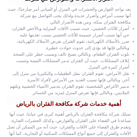
يعد تواجد القوارض والحشرات في المنزل أو المباني أمر ضارجدًا، حيث
أنها تسبب أمراض وأضرار عديدة،ولذلك يجب التواصل مع شركة
مكافحة الفئران بمكة، ومن هذه الأضرار التالي:
أضرار للأثاث الخشبي، حيث تسبب الآفات المنزلية وبالأخص الفئران،
حي أنها تسبب أضرار جسيمة للأثاث الخشبي بسبب تغذيتها عليه.
ضرر بالأسلاك الكهربائية، تقوم الفئران بقرض الأسلاك الكهربائية،
وبالتالي فإنها قد يؤدي إلى حدوث حوادث خطيرة.
تلوث الفئران الطعام، وبالتالي يصبح تالف ويسبب خطر على الصحة.
إتلاف الممتلكات، حيث أن الفئران تدمر الممتلكات الثمينة وتسبب
أضرار كبيرة في المنزل.
نقل الأمراض، تقوم الفئران بنقل الطفيليات والبكتيريا من منزل إلى
آخر، وبالتالي فإنها تسبب العديد من الأمراض لأفراد الأسرة.
تدمير الأغراض الشخصية، تقوم الفئران بتدمير الأشياء الخشبية وتلتهم
الملابس، وبالتالي فإنها تعرض المنزل لمزيد من الخسائر.
أهمية خدمات شركة مكافحة الفئران بالرياض
تمتلك شركة مكافحة الفئران بالرياض أهمية كبرى في حياتنا، حيث أنها
تساعدنا في القضاء على الفئران والقوارض، وكذلك الحشرات الضارة،
وتقدم طرق القضاء على الآفات والفئران، حيث أنه من الممكن أن تصل
الآفات والفئران إلى جميع أنواع الممتلكات السكنية أو التجارية، كما أنها