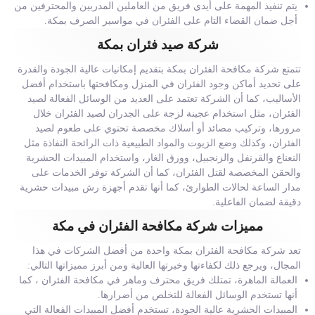
يتم تنفيذ المهمة على أيدي فريق من العاملين المدربين والمحترفين من
أجل ضمان القضاء التام على الفئران في مواسير الصرف بمكة.
شركة صيد فئران بمكة
تتمتع شركة مكافحة الفئران بمكة بتقديم إمكانيات عالية الجودة والقدرة
على تحديد أماكن وجود الفئران في المنزل ومكافحتها باستخدام أفضل
الأساليب، كما أن الشركة تعتمد على العديد من الوسائل الفعالة لصيد
الفئران، مثل استخدام عجينة لزجة على الجدران لصيد الفئران خلال
مرورها، وتركيب مصائد أو أسلاك مخصصة تحتوي على طعوم لصيد
الفئران، وكذلك وضع الزيوت والمواد الطبيعية ذات الرائحة النفاذة مثل
النعناع والقرنفل والزنجبيل، وورق الغار، واستخدام المبيدات الحشرية
والحقن المخصصة لقتل الفئران، كما أن الشركة توفر الخدمات على
مدار الساعة لحالات الطوارئ، كما أنها تقدم أجهزة رش مبيدات حشرية
دقيقة لضمان الفاعلية.
مميزات شركة مكافحة الفئران في مكة
تعد شركة مكافحة الفئران بمكة واحدة من أفضل الشركات في هذا
المجال، ويرجع ذلك لكفاءتها وخبرتها العالية ومن أبرز مميزاتها التالي:
العمالة الماهرة، تمتلك فريق محترف وماهر في مكافحة الفئران ، كما
أنها تستخدم الوسائل الفعالة للتخلص من أضرارها.
المبيدات الحشرية عالية الجودة، تستخدم أفضل المبيدات الفعالة التي