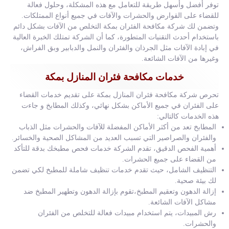
توفر أفضل وأسهل طريقة للتعامل مع هذه المشكلة، وحلول فعالة
للقضاء على القوارض والحشرات والآفات في جميع أنواع الممتلكات.
وتضمن لك شركة مكافحة الفئران بمكة التخلص من الآفات بشكل دائم
باستخدام أحدث التقنيات المتطورة، كما أن الشركة تمتلك الخبرة العالية
في إبادة الآفات مثل الجرذان والفئران والنمل والدبابير وبق الفراش،
وغيرها من الآفات الشائعة.
خدمات مكافحة فئران المنازل بمكة
تحرص شركة مكافحة فئران المنازل بمكة على تقديم خدمات القضاء
على الفئران في جميع الأماكن بشكل نهائي، وكذلك المطابخ و جاءت
هذه الخدمات كالتالي:
المطابخ تعد من أكثر الأماكن المفضلة للآفات والحشرات مثل الذباب
والفئران والصراصير التي تسبب العديد من المشاكل الصحية والخسائر.
أهمية الفحص الدقيق، تقدم الشركة خدمات فحص مطبخك بدقة للتأكد
من القضاء على جميع الحشرات.
التنظيف الشامل، حيث تقدم خدمات تنظيف شاملة للمطبخ لكي تضمن
لك بيئة صحية.
إزالة الدهون وتعقيم المطبخ،تقوم بإزالة الدهون وتطهير المطبخ ضد
مشاكل الآفات الشائعة.
رش المبيدات، يتم استخدام مبيدات فعالة للتخلص من الفئران
والحشرات.