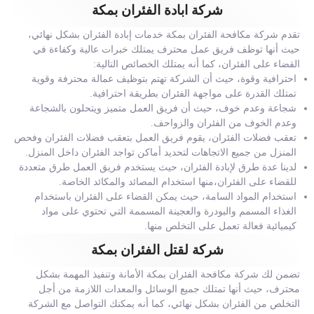
شركة ابادة الفئران بمكة
تقدم شركة مكافحة الفئران بمكة خدمات إبادة الفئران بشكل نهائي،
حيث أنها توظف فريق عمل محترف يمتلك خبرات عالية وكفاءة في
القضاء على الفئران، كما أنه يمتلك الخصائص التالية:
احترافية وقوة، حيث أن الشركة تهتم بتوظيف عمالة محترفة وقوية
تمتلك القدرة على مواجهة الفئران بطريقة احترافية.
شجاعة وعدم خوف، حيث أن فريق العمل متميز ويتحلون بالشجاعة
وعدم الخوف من الفئران والزواحف.
تعقب فضلات الفئران، يقوم فريق العمل بتعقب فضلات الفئران وفحص
المنزل من جميع الاتجاهات لتحديد أماكن تواجد الفئران داخل المنزل.
لدينا عدة طرق لإبادة الفئران، حيث يستخدم فريق العمل طرق متعددة
للقضاء على الفئران،منها استخدام المصائد والمكائد الخاصة.
استخدام المواد السامة، حيث يمكن القضاء على الفئران باستخدام
الغذاء المسمم والبودرة والعجينة المسممة التي تحتوي على مواد
كيميائية فعالة تعمل على التخلص منها.
شركة لقتل الفئران بمكة
تضمن لك شركة مكافحة الفئران بمكة الأمانة وتنفيذ المهمة بشكل
محترف، حيث أنها تمتلك جميع الوسائل والمعدات اللازمة من أجل
التخلص من الفئران بشكل نهائي، كما أنه يمكنك التواصل مع الشركة