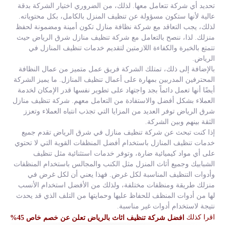
تحديد أي شركة تتعامل معها. لذلك، من الضروري اختيار الشركة بدقة
عالية لأنها ستكون مسؤولة عن تنظيف المنزل بالكامل، بكل محتوياته.
لذلك، يجب التعاقد مع شركة نظافة منازل تكون أمينة ومضمونة لحفظ
منزلك. لذا، ننصح بالتعامل مع شركة تنظيف منازل شرق الرياض حيث
تتمتع بالخبرة والكفاءة اللازمتين لتقديم خدمات تنظيف المنازل في
الرياض.
بالإضافة إلى ذلك، تمتلك الشركة فريق عمل متميز من عمال النظافة
المحترفين المدربين بمهارة على أعمال تنظيف المنازل. ما يميز الشركة
أيضًا أنها تعمل دائماً بجد واجتهاد على تطوير نفسها قدر الإمكان لخدمة
العملاء بشكل أفضل والاستفادة من التعامل معهم. شركة تنظيف منازل
شرق الرياض توفر العديد من المزايا التي تجذب انتباه العملاء وتعزز
الثقة بينهم وبين الشركة.
إذا كنت تبحث عن شركة تنظيف منازل في شرق الرياض تقدم جميع
خدمات تنظيف المنازل باستخدام أفضل المنظفات القوية التي لا تحتوي
على أي مواد كيميائية ضارة، وتوفر خدمات استثنائية مثل تنظيف
الشبابيك وجميع أثاث المنزل مثل الكنب والمجالس باستخدام المنظفات
وأدوات التنظيف المناسبة لكل غرض. فهذا يعني أن لكل غرض في
منزلك طريقة ومنظفات مختلفة، ولذلك من الأفضل استخدام الأنسب
لها من أدوات المنظف للحفاظ عليها وحمايتها من التلف الذي قد يحدث
نتيجة لاستخدام أدوات غير مناسبة.
اقرا كذلك
افضل شركة تنظيف اثاث بالرياض تعلن عن خصم خاص 45%