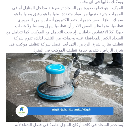
ويمكنك طلبها في أي وقت.
الموكيت هو قطع صغيرة من السجاد توضع عند مداخل المنازل أو في
الممرات. يتم تصنيعها من مواد متعددة، منها ما هو رقيق ومنها ما هو
سميك. نظرًا لصغر حجمها، يعتقد الكثيرون أنه ليس من الضروري
تنظيفها، بينما يظن البعض الآخر أن تنظيفها سهل وبسيط ولا يتطلب
جهدًا. كلا الاعتقادين خاطئان، إذ يجب التعامل مع الموكيت كما نتعامل مع
السجاد الكبير للمحافظة عليه وحمايته من التلف. لذلك، تقوم شركة
تنظيف منازل شرق الرياض، التي تُعد أفضل شركة تنظيف موكيت في
شرق الرياض، بتقديم خدمة تنظيف الموكيت في المنزل.
يُستخدم السجاد في كافة أركان المنزل خاصةً في فصل الشتاء لأنه