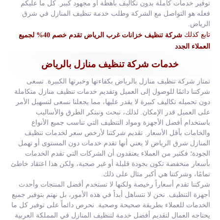
توفير خدمات كاملة بدون تكاليف باهظة أو مجهود كبير. كل ما عليكم
فعله هو التواصل مع الشركة وطلب خدمة تنظيف المنازل في شرق
الرياض.
تابع كذلك
شركة تنظيف خزانات غرب الرياض تقدم خصم 40% لجميع
العملاء الجدد
خدمات شركة تنظيف منازل بالرياض
تمتاز شركة تنظيف منازل بالرياض بكفاءتها وخبرتها الكبيرة. تسعى
شركتنا دائمًا للوصول إلى العميل وتقديم خدمات تنظيف منازل متكاملة
دون تحميله تكاليف كبيرة لا يقدر عليها، مما يجعلنا نسعى لتسهيل الأمر
على العميل قدر الإمكان. لذلك، نبحث ونبتكر الطرق والأساليب
باستخدام أفضل الأجهزة ومواد التنظيف التي تناسب جميع الأنواع
والخامات بأقل الأسعار. تقديم شركتنا لأرخص سعر لخدمات تنظيف
المنازل شرق الرياض لا يعني أنها تقدم خدمات دون المستوى أو تهمل
الجودة؛ فكثير من العملاء يعتقدون أن الشركات التي تقدم الخدمات
بأسعار منخفضة تكون بجودة قليلة أو غير صحية، ولكن هذا اعتقاد خاطئ
تمامًا، وشركتنا هي أكبر مثال على ذلك.
شركتنا تقدم أسعاراً رخيصة ولكنها لا تستخدم أفضل المنتجات وأحدث
أجهزة التنظيف. نحن لا نتساهل أبداً في هذه الأمور، بل نهتم بتوفير جميع
الخدمات للعملاء بطريقة صحيحة وصحية. نحرص دائماً على توفير كل ما
يحتاجه العمال لتقديم أفضل خدمة لتنظيف المنازل في المملكة العربية