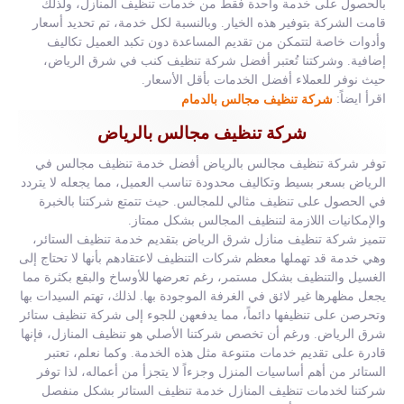
بالحصول على خدمة واحدة فقط من خدمات تنظيف المنازل، ولذلك
قامت الشركة بتوفير هذه الخيار. وبالنسبة لكل خدمة، تم تحديد أسعار
وأدوات خاصة لتتمكن من تقديم المساعدة دون تكبد العميل تكاليف
إضافية. وشركتنا تُعتبر أفضل شركة تنظيف كنب في شرق الرياض،
حيث نوفر للعملاء أفضل الخدمات بأقل الأسعار.
اقرأ ايضاً:
شركة تنظيف مجالس بالدمام
شركة تنظيف مجالس بالرياض
توفر شركة تنظيف مجالس بالرياض أفضل خدمة تنظيف مجالس في
الرياض بسعر بسيط وتكاليف محدودة تناسب العميل، مما يجعله لا يتردد
في الحصول على تنظيف مثالي للمجالس. حيث تتمتع شركتنا بالخبرة
والإمكانيات اللازمة لتنظيف المجالس بشكل ممتاز.
تتميز شركة تنظيف منازل شرق الرياض بتقديم خدمة تنظيف الستائر،
وهي خدمة قد تهملها معظم شركات التنظيف لاعتقادهم بأنها لا تحتاج إلى
الغسيل والتنظيف بشكل مستمر، رغم تعرضها للأوساخ والبقع بكثرة مما
يجعل مظهرها غير لائق في الغرفة الموجودة بها. لذلك، تهتم السيدات بها
وتحرصن على تنظيفها دائماً، مما يدفعهن للجوء إلى شركة تنظيف ستائر
شرق الرياض. ورغم أن تخصص شركتنا الأصلي هو تنظيف المنازل، فإنها
قادرة على تقديم خدمات متنوعة مثل هذه الخدمة. وكما نعلم، تعتبر
الستائر من أهم أساسيات المنزل وجزءاً لا يتجزأ من أعماله، لذا توفر
شركتنا لخدمات تنظيف المنازل خدمة تنظيف الستائر بشكل منفصل