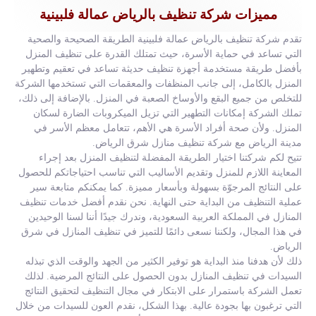
مميزات شركة تنظيف بالرياض عمالة فلبينية
تقدم شركة تنظيف بالرياض عمالة فلبينية الطريقة الصحيحة والصحية
التي تساعد في حماية الأسرة، حيث تمتلك القدرة على تنظيف المنزل
بأفضل طريقة مستخدمة أجهزة تنظيف حديثة تساعد في تعقيم وتطهير
المنزل بالكامل، إلى جانب المنظفات والمعقمات التي تستخدمها الشركة
للتخلص من جميع البقع والأوساخ الصعبة في المنزل. بالإضافة إلى ذلك،
تملك الشركة إمكانات التطهير التي تزيل الميكروبات الضارة لسكان
المنزل. ولأن صحة أفراد الأسرة هي الأهم، تتعامل معظم الأسر في
مدينة الرياض مع شركة تنظيف منازل شرق الرياض.
تتيح لكم شركتنا اختيار الطريقة المفضلة لتنظيف المنزل بعد إجراء
المعاينة اللازم للمنزل وتقديم الأساليب التي تناسب احتياجاتكم للحصول
على النتائج المرجوّة بسهولة وبأسعار مميزة. كما يمكنكم متابعة سير
عملية التنظيف من البداية حتى النهاية. نحن نقدم أفضل خدمات تنظيف
المنازل في المملكة العربية السعودية، وندرك جيدًا أننا لسنا الوحيدين
في هذا المجال، ولكننا نسعى دائمًا للتميز في تنظيف المنازل في شرق
الرياض.
ذلك لأن هدفنا منذ البداية هو توفير الكثير من الجهد والوقت الذي تبذله
السيدات في تنظيف المنازل بدون الحصول على النتائج المرضية. لذلك
تعمل الشركة باستمرار على الابتكار في مجال التنظيف لتحقيق النتائج
التي ترغبون بها بجودة عالية. بهذا الشكل، نقدم العون للسيدات من خلال