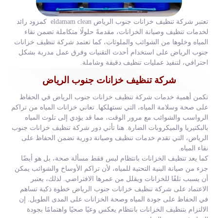
تعتبر شركة تنظيف خزانات جنوب الرياض eldamam clean كمزود رائد
لخدمات تنظيف وصيانة الخزانات، مقدمةً حلولًا متكاملة تضمن نقاء
المياه وخلوها من الشوائب والملوثات، كما تعتمد شركة تنظيف خزانات
جنوب الرياض على استخدام أحدث التقنيات وفرق عمل مدربة بشكل
احترافي، لتنفيذ عمليات تنظيف دقيقة وشاملة.
شركة تنظيف خزانات جنوب الرياض
تكمن أهمية خدمات شركة تنظيف خزانات جنوب الرياض في الحفاظ
على صحة وسلامة المياه، التي نستهلكها. تعاني خزانات المياه من تراكم
الرواسب والشوائب مع مرور الوقت، مما قد يؤدي إلى تلوث المياه
بالبكتيريا والميكروبات الضارة. هنا تأتي دور شركة تنظيف خزانات جنوب
الرياض، التي تقدم خدمات تنظيف وصيانة دورية تضمن الحفاظ على
نقاء المياه.
كما يعد تنظيف الخزانات بانتظام ليس فقط مسألة صحة، بل هو أيضًا
جزء من صيانة البنية التحتية للمياه، لأن تراكم الأوساخ والشوائب يمكن
أن يسبب تلفًا للخزانات ويقلل من عمرها الافتراضي. لذلك، يعتبر
الاعتماد على شركة تنظيف خزانات جنوب الرياض خطوة ذكية تساهم
في الحفاظ على جودة المياه وصحة الخزانات على المدى الطويل. إن
الالتزام بتنظيف الخزانات بانتظام يعكس وعيًا صحيًا واهتمامًا بجودة