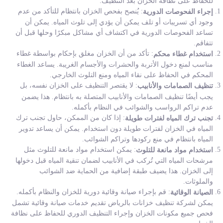
للحفاظ على نظافة الخزان بعد التنظيف:
: يُنصح بفحص الخزان بانتظام للتأكد من عدم
إجراء الفحوصات الدورية
وجود أي تسريبات أو تلف يمكن أن يؤدي إلى تلوث المياه. يمكن أن
تساعد الفحوصات الدورية في اكتشاف أي مشاكل مبكرًا وحلها قبل أن
تتفاقم.
: تأكد من أن الخزان مغلق بإحكام بواسطة غطاء
استخدام غطاء محكم
مناسب لمنع دخول الأتربة والحشرات والأجسام الغريبة. يساعد الغطاء
المحكم في الحفاظ على نقاء المياه ومنع التلوث الخارجي.
: لا يقتصر التنظيف على الخزان نفسه، بل
تنظيف الصمامات والأنابيب
يجب أيضًا تنظيف الصمامات والأنابيب المتصلة به بانتظام. هذا يضمن
عدم تراكم الرواسب والشوائب في النظام بأكمله.
: إذا كان من الممكن، حاول تجنب ترك
تجنب ترك المياه لفترات طويلة
المياه في الخزان لفترات طويلة دون استخدام. يمكن أن يساعد تدوير
المياه بانتظام في منع ركودها وتراكم الشوائب.
: يمكن استخدام مواد مانعة للتلوث مثل
استخدام مواد مانعة للتلوث
مرشحات المياه التي تُركب في الأنابيب لضمان تنقية المياه قبل دخولها
إلى الخزان. هذا يضيف طبقة إضافية من الحماية ضد الشوائب
والملوثات.
: قم بإجراء صيانة وقائية دورية للخزان والنظام بأكمله.
الصيانة الوقائية
يمكن لشركة تنظيف خزانات بالرياض تقديم خدمات صيانة وقائية تشمل
فحص جميع مكونات الخزان وإجراء التنظيف الدوري للحفاظ على نظافة