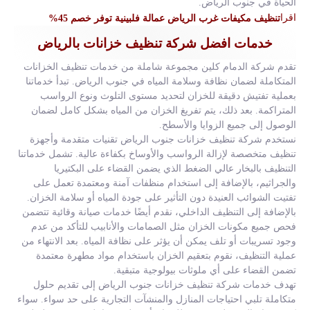
الحياة في جنوب الرياض.
اقرا
تنظيف مكيفات غرب الرياض عمالة فلبينية توفر خصم 45%
خدمات افضل شركة تنظيف خزانات بالرياض
تقدم شركة الدمام كلين مجموعة شاملة من خدمات تنظيف الخزانات
المتكاملة لضمان نظافة وسلامة المياه في جنوب الرياض. تبدأ خدماتنا
بعملية تفتيش دقيقة للخزان لتحديد مستوى التلوث ونوع الرواسب
المتراكمة. بعد ذلك، يتم تفريغ الخزان من المياه بشكل كامل لضمان
الوصول إلى جميع الزوايا والأسطح.
نستخدم شركة تنظيف خزانات جنوب الرياض تقنيات متقدمة وأجهزة
تنظيف متخصصة لإزالة الرواسب والأوساخ بكفاءة عالية. تشمل خدماتنا
التنظيف بالبخار عالي الضغط الذي يضمن القضاء على البكتيريا
والجراثيم، بالإضافة إلى استخدام منظفات آمنة ومعتمدة تعمل على
تفتيت الشوائب العنيدة دون التأثير على جودة المياه أو سلامة الخزان.
بالإضافة إلى التنظيف الداخلي، نقدم أيضًا خدمات صيانة وقائية تتضمن
فحص جميع مكونات الخزان مثل الصمامات والأنابيب للتأكد من عدم
وجود تسريبات أو تلف يمكن أن يؤثر على نظافة المياه. بعد الانتهاء من
عملية التنظيف، نقوم بتعقيم الخزان باستخدام مواد مطهرة معتمدة
تضمن القضاء على أي ملوثات بيولوجية متبقية.
تهدف خدمات شركة تنظيف خزانات جنوب الرياض إلى تقديم حلول
متكاملة تلبي احتياجات المنازل والمنشآت التجارية على حد سواء. سواء