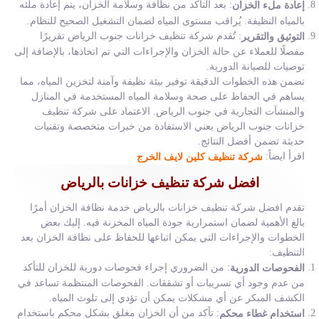
: بعد التأكد من نظافة وسلامة الخزان، يتم إعادة ملئه
إعادة ملء الخزان
بالمياه النظيفة. يُراقب مستوى المياه لضمان التشغيل الصحيح للنظام.
: تُقدم شركة تنظيف خزانات جنوب الرياض تقريرًا
التوثيق والتقرير
مفصلًا للعملاء عن حالة الخزان والإجراءات التي تم اتخاذها، بالإضافة إلى
توصيات للصيانة الدورية.
تضمن هذه الخطوات الدقيقة توفير بيئة نظيفة وآمنة لتخزين المياه، مما
يساهم في الحفاظ على صحة وسلامة المياه المستخدمة في المنازل
والمنشآت التجارية في جنوب الرياض. الاعتماد على شركة تنظيف
خزانات جنوب الرياض يعني الاستفادة من خبرات متخصصة وتقنيات
حديثة تضمن أفضل النتائج.
اقرأ ايضاً:
شركة تنظيف كلين لايف الخرج
افضل شركة تنظيف خزانات بالرياض
تقدم افضل شركة تنظيف خزانات بالرياض خدمة نظافة الخزان أمرًا
بالغ الأهمية لضمان استمرارية جودة المياه المخزنة فيه. إليك بعض
الخطوات والإجراءات التي يمكن اتباعها للحفاظ على نظافة الخزان بعد
التنظيف:
: من الضروري إجراء فحوصات دورية للخزان للتأكد
الفحوصات الدورية
من عدم وجود أي تسريبات أو تشققات. الفحوصات المنتظمة تساعد في
الكشف المبكر عن أي مشكلات يمكن أن تؤدي إلى تلوث المياه.
: تأكد من أن الخزان مغلق بشكل محكم باستخدام
استخدام غطاء محكم