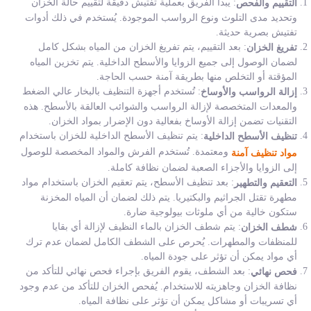
: يبدأ الفريق بعملية تفتيش دقيقة لتقييم حالة الخزان
التقييم والفحص
وتحديد مدى التلوث ونوع الرواسب الموجودة. يُستخدم في ذلك أدوات
تفتيش بصرية حديثة.
: بعد التقييم، يتم تفريغ الخزان من المياه بشكل كامل
تفريغ الخزان
لضمان الوصول إلى جميع الزوايا والأسطح الداخلية. يتم تخزين المياه
المؤقتة أو التخلص منها بطريقة آمنة حسب الحاجة.
: تُستخدم أجهزة التنظيف بالبخار عالي الضغط
إزالة الرواسب والأوساخ
والمعدات المتخصصة لإزالة الرواسب والشوائب العالقة بالأسطح. هذه
التقنيات تضمن إزالة الأوساخ بفعالية دون الإضرار بمواد الخزان.
: يتم تنظيف الأسطح الداخلية للخزان باستخدام
تنظيف الأسطح الداخلية
ومعتمدة. تُستخدم الفرش والمواد المخصصة للوصول
مواد تنظيف آمنة
إلى الزوايا والأجزاء الصعبة لضمان نظافة كاملة.
: بعد تنظيف الأسطح، يتم تعقيم الخزان باستخدام مواد
التعقيم والتطهير
مطهرة تقتل الجراثيم والبكتيريا. يتم ذلك لضمان أن المياه المخزنة
ستكون خالية من أي ملوثات بيولوجية ضارة.
: يتم شطف الخزان بالماء النظيف لإزالة أي بقايا
شطف الخزان
للمنظفات والمطهرات. يُحرص على الشطف الكامل لضمان عدم ترك
أي مواد يمكن أن تؤثر على جودة المياه.
: بعد الشطف، يقوم الفريق بإجراء فحص نهائي للتأكد من
فحص نهائي
نظافة الخزان وجاهزيته للاستخدام. يُفحص الخزان للتأكد من عدم وجود
أي تسريبات أو مشاكل يمكن أن تؤثر على نظافة المياه.