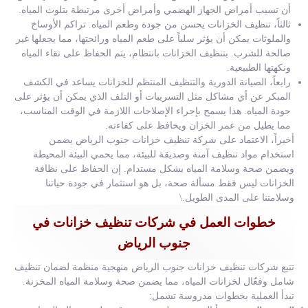
أن تسبب أمراض الجهاز الهضمي وأمراض أخرى مرتبطة بتلوث المياه.
ثالثاً، تنظيف الخزانات يحسن من جودة وطعم المياه. تراكم الأوساخ
والملوثات يمكن أن يؤثر سلباً على طعم المياه ورائحتها، مما يجعلها غير
صالحة للشرب. بتنظيف الخزانات بانتظام، يتم الحفاظ على نقاء المياه
ونكهتها الطبيعية.
رابعاً، الصيانة الدورية والتنظيف المنتظم للخزانات يساعد في الكشف
المبكر عن أي مشاكل مثل التسريبات أو التلف الذي يمكن أن يؤثر على
جودة المياه. هذا يسمح بإجراء الإصلاحات اللازمة في الوقت المناسب،
مما يطيل من عمر الخزان ويحافظ على كفاءته.
أخيراً، الاعتماد على شركة تنظيف خزانات جنوب الرياض يضمن
استخدام مواد تنظيف آمنة وصديقة للبيئة، مما يحمي البيئة المحيطة
ويضمن صحة وسلامة المياه بشكل مستدام. إن الحفاظ على نظافة
الخزانات ليس فقط مسألة صحة، بل هو استثمار في جودة حياتنا
وسلامتنا على المدى الطويل.\
خطوات العمل في شركات تنظيف خزانات في
جنوب الرياض
تتبع شركات تنظيف خزانات جنوب الرياض منهجية منظمة لضمان تنظيف
شامل وفعّال لخزانات المياه، مما يضمن صحة وسلامة المياه المخزنة.
تبدأ العملية بخطوات مدروسة تشمل: