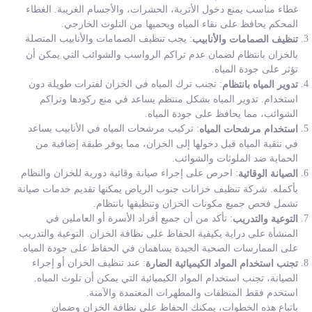
غطاء مناسب يمنع دخول الأتربة، الحشرات، والأجسام الغريبة. الغطاء
المحكم يحافظ على نقاء المياه ويحميها من التلوث الخارجي.
: يجب تنظيف الصمامات والأنابيب المتصلة
تنظيف الصمامات والأنابيب
بالخزان بانتظام لضمان عدم تراكم الرواسب والشوائب التي يمكن أن
تؤثر على جودة المياه.
: تجنب ترك المياه في الخزان لفترات طويلة دون
تدوير المياه بانتظام
استخدام. تدوير المياه بشكل منتظم يساعد في منع ركودها وتراكم
الشوائب، مما يحافظ على جودة المياه.
: تركيب مرشحات المياه في الأنابيب يساعد
استخدام مرشحات المياه
في تنقية المياه قبل دخولها إلى الخزان، مما يوفر طبقة إضافية من
الحماية ضد الملوثات والشوائب.
: احرص على إجراء صيانة وقائية دورية للخزان والنظام
الصيانة الوقائية
بأكمله. شركة تنظيف خزانات جنوب الرياض يمكنها تقديم خدمات صيانة
تشمل فحص جميع مكونات الخزان وتنظيفها بانتظام.
: تأكد من أن جميع أفراد الأسرة أو العاملين في
التوعية والتدريب
المنشأة على دراية بكيفية الحفاظ على نظافة الخزان. التوعية والتدريب
على الممارسات الصحية الجيدة يساهمان في الحفاظ على جودة المياه.
: عند تنظيف الخزان أو إجراء
تجنب استخدام المواد الكيميائية الضارة
الصيانة، تجنب استخدام المواد الكيميائية التي يمكن أن تلوث المياه.
استخدم فقط المنظفات والمطهرات المعتمدة والآمنة.
باتباع هذه الخطوات، يمكنك الحفاظ على نظافة الخزان وضمان