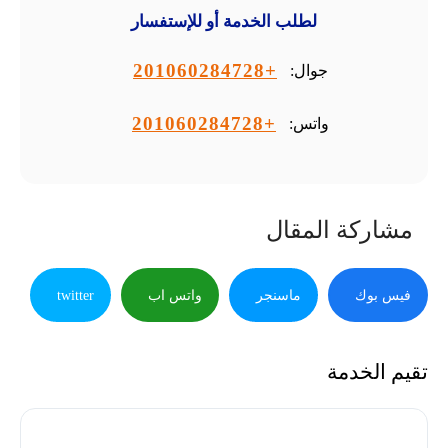
لطلب الخدمة أو للإستفسار
+201060284728
جوال:
+201060284728
واتس:
مشاركة المقال
فيس بوك
ماسنجر
واتس اب
twitter
تقيم الخدمة