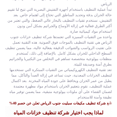
الرياض.
تبدأ عملية التنظيف باستخدام أجهزة التفتيش البصرية التي تتيح لنا تقييم
حالة الخزان بدقة وتحديد المناطق التي تحتاج إلى اهتمام خاص. بعد
التفتيش، نستخدم تقنيات التنظيف بالبخار عالي الضغط، والتي تعتبر من
أكثر الطرق فعالية في إزالة الأوساخ والجراثيم بشكل آمن ودون
استخدام مواد كيميائية ضارة.
واحدة من التقنيات المميزة التي تعتمدها شركة تنظيف خزانات جنوب
الرياض هي تقنية التنظيف بالموجات فوق الصوتية. هذه التقنية تعمل
على تفتيت الرواسب والشوائب الدقيقة بفعالية عالية، مما يضمن تنظيف
السطح الداخلي للخزان بشكل كامل. بالإضافة إلى ذلك، تُستخدم
منظفات بيولوجية متخصصة تساهم في التخلص من البكتيريا والجراثيم
بطرق آمنة وصديقة للبيئة.
تعد تقنية التنظيف الكهروكيميائي من التقنيات المبتكرة التي نستخدمها
لتنظيف الخزانات المعدنية، حيث تساعد في إزالة الصدأ والتآكل، مما
يطيل من عمر الخزان ويحافظ على جودة المياه المخزنة. بعد اكتمال
عملية التنظيف، نقوم بتعقيم الخزان باستخدام مواد مطهرة معتمدة
لضمان القضاء على أي ملوثات بيولوجية متبقية، مما يضمن توفير مياه
نظيفة وآمنة للاستخدام.
تابع
شركة تنظيف مكيفات سبليت جنوب الرياض تعلن عن خصم 40%
لماذا يجب اختيار شركة تنظيف خزانات المياه