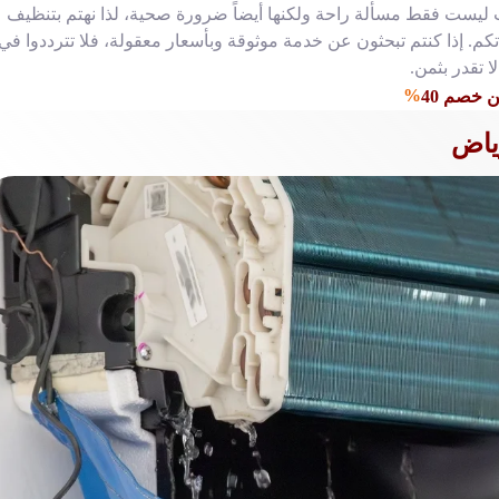
ات ليست فقط مسألة راحة ولكنها أيضاً ضرورة صحية، لذا نهتم بتنظيف
كم. إذا كنتم تبحثون عن خدمة موثوقة وبأسعار معقولة، فلا تترددوا في
ا تقدر بثمن.
%
 خصم 40
ياض