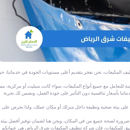
ف المكيفات، نحن نفخر بتقديم أعلى مستويات الجودة في خدماتنا، ح
ية للتعامل مع جميع أنواع المكيفات، سواء كانت سبليت أو مركزية، مما
دماتنا بأسعار تنافسية دون التأثير على جودة العمل، ونضمن لك تجربة
على بيئة صحية ونظيفة داخل منزلك أو مكان عملك، ولذا نحرص على
ضرورة لصحة جميع من في المكان، ونحن هنا لضمان توفير أفضل بيئة
 عميق للمكيفات، فإن شركة تنظيف المكيفات شرق الرياض هي عنوانكم