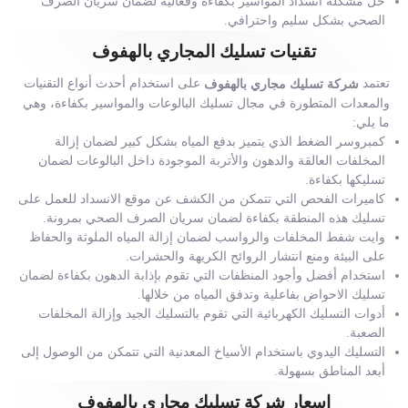
حل مشكلة انسداد المواسير بكفاءة وفعالية لضمان سريان الصرف
الصحي بشكل سليم واحترافي.
تقنيات تسليك المجاري بالهفوف
تعتمد
على استخدام أحدث أنواع التقنيات
شركة تسليك مجاري بالهفوف
والمعدات المتطورة في مجال تسليك البالوعات والمواسير بكفاءة، وهي
ما يلي:
كمبروسر الضغط الذي يتميز بدفع المياه بشكل كبير لضمان إزالة
المخلفات العالقة والدهون والأتربة الموجودة داخل البالوعات لضمان
تسليكها بكفاءة.
كاميرات الفحص التي تتمكن من الكشف عن موقع الانسداد للعمل على
تسليك هذه المنطقة بكفاءة لضمان سريان الصرف الصحي بمرونة.
وايت شفط المخلفات والرواسب لضمان إزالة المياه الملوثة والحفاظ
على البيئة ومنع انتشار الروائح الكريهة والحشرات.
استخدام أفضل وأجود المنظفات التي تقوم بإذابة الدهون بكفاءة لضمان
تسليك الاحواض بفاعلية وتدفق المياه من خلالها.
أدوات التسليك الكهربائية التي تقوم بالتسليك الجيد وإزالة المخلفات
الصعبة.
التسليك اليدوي باستخدام الأسياخ المعدنية التي تتمكن من الوصول إلى
أبعد المناطق بسهولة.
اسعار شركة تسليك مجاري بالهفوف