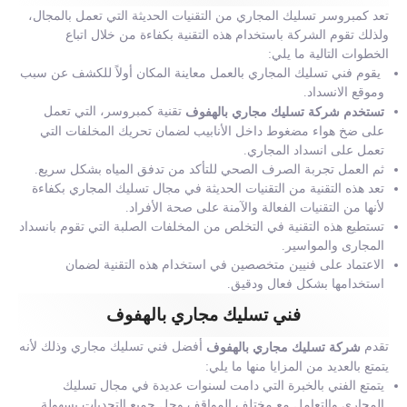
تعد كمبروسر تسليك المجاري من التقنيات الحديثة التي تعمل بالمجال،
ولذلك تقوم الشركة باستخدام هذه التقنية بكفاءة من خلال اتباع
الخطوات التالية ما يلي:
يقوم فني تسليك المجاري بالعمل معاينة المكان أولاً للكشف عن سبب
وموقع الانسداد.
تقنية كمبروسر، التي تعمل
تستخدم شركة تسليك مجاري بالهفوف
على ضخ هواء مضغوط داخل الأنابيب لضمان تحريك المخلفات التي
تعمل على انسداد المجاري.
ثم العمل تجربة الصرف الصحي للتأكد من تدفق المياه بشكل سريع.
تعد هذه التقنية من التقنيات الحديثة في مجال تسليك المجاري بكفاءة
لأنها من التقنيات الفعالة والآمنة على صحة الأفراد.
تستطيع هذه التقنية في التخلص من المخلفات الصلبة التي تقوم بانسداد
المجارى والمواسير.
الاعتماد على فنيين متخصصين في استخدام هذه التقنية لضمان
استخدامها بشكل فعال ودقيق.
فني تسليك مجاري بالهفوف
تقدم
أفضل فني تسليك مجاري وذلك لأنه
شركة تسليك مجاري بالهفوف
يتمتع بالعديد من المزايا منها ما يلي:
يتمتع الفني بالخبرة التي دامت لسنوات عديدة في مجال تسليك
المجاري والتعامل مع مختلف المواقف وحل جميع التحديات بسهولة.