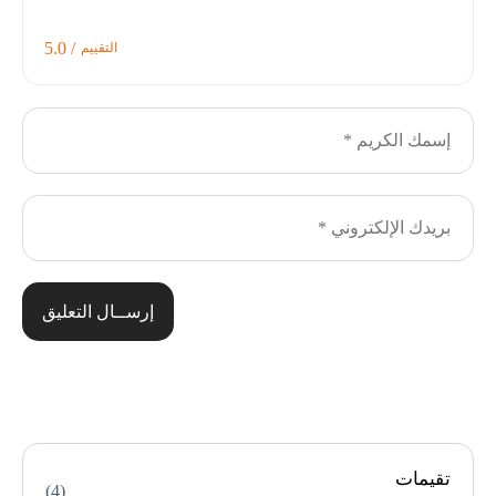
/ 5.0
التقييم
إرســال التعليق
تقيمات
(4)