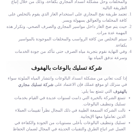
والمخلفات وحل مشكلة انسداد المجاري بكفاءة، وذلك من خلال إتباع
الطريقة التالية:
تعتمد طريقة نفخ المجاري على استخدام الغاز الذي يقوم بالتخلص على
كافة المخلفات والعوالق بسهولة ويسر.
حيث يتم ضخ الغاز داخل مواسير المجاري والصرف الصحي، وتكرار هذه
المهمة عدة مرات.
سيتم التخلص من كافة الرواسب والمخلفات الموجودة بالمواسير
بكفاءة.
وفي النهاية نقوم بتجربة مياه الصرف حتى نتأكد من جودة الخدمات
وسرعة تدفق المياه بها.
شركة تسليك بالوعات بالهفوف
إذا كنت تعاني من مشكلة انسداد البالوعات وانتشار المياه الملوثة سواء
في منزلك او موقع عملك فإن الاعتماد على
شركة تسليك مجاري
التي تتمتع بما يلي:
بالهفوف
تتمتع الشركة بالخبرة التي دامت لسنوات عديدة في القيام بخدمات
تسليك وتنظيف البالوعات.
نالت الشركة السمعة الطيبة في ذلك المجال نظراً تقييمات العملاء
الذين تعاملوا معها الإيجابية.
تسليك وتنظيف البالوعات بأعلى مستويات من الجودة والكفاءة في
العمل عبر اتباع الطرق والتقنيات الحديثة في المجال لضمان الحفاظ