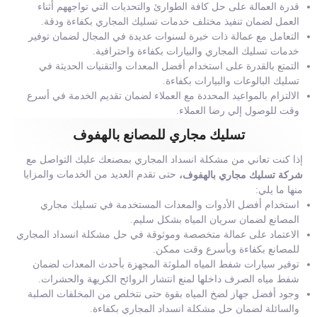
قدرة العمالة على حل كافة الطوارئ والتحديات التي تواجههم أثناء
العمل لضمان تنفيذ مختلف خدمات تسليك المجاري بكفاءة ودقة.
التعامل مع عمالة ذات خبرة لسنوات عديدة في المجال لضمان توفير
خدمات تسليك المجاري والبيارات بكفاءة واحترافية.
التمتع بالقدرة على استخدام أفضل المعدات والتقنيات الحديثة في
تسليك البالوعات والبيارات بكفاءة.
الالتزام بالمواعيد المحددة مع العملاء لضمان تقديم الخدمة في أسرع
وقت للوصول إلي رضا العملاء.
تسليك مجاري للمصانع بالهفوف
إذا كنت تعاني من مشكلة انسداد المجاري بمصنعك عليك التواصل مع
حتى تقدم العديد من الخدمات والمزايا
شركة تسليك مجاري بالهفوف،
منها ما يلي:
استخدام أفضل الأدوات والمعدات المستخدمة في تسليك مجاري
المصانع لضمان سريان المياه بشكل سليم.
الاعتماد على عمالة متخصصة وموثوقة في حل مشكلة انسداد المجاري
للمصانع بكفاءة وبأسرع وقت ممكن.
توفير سيارات شفط المياه الملوثة المجهزة بأحدث المعدات لضمان
شفط مياه الصرف داخلها لمنع انتشار الروائح الكريهة والحشرات.
وجود أفضل جهاز لضخ المياه بقوة حتى نتخلص من المخلفات الصلبة
والسائلة لضمان حل مشكلة انسداد المجاري بكفاءة.