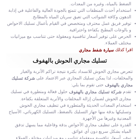
الضغط بالمياه، وغيره من المعدات.
استخدام أحدث المنظفات التي تتمتع بالجودة العالية والفاعلية في إذابة
الدهون وكافة الشوائب التي تعيق سريان المياه بالمطابخ.
توفير فريق عمل محترف ومتخصص في القيام بأعمال تسليك الاحواض
و بالوعات المطبخ بكفاءة واحترافية.
الحرص على توفير أسعار تنافسية ومعقولة حتى تتناسب مع ميزانيات
مختلف العملاء.
اقرا كذلك
سيارة شفط مجاري
تسليك مجاري الحوش بالهفوف
تتعرض مجاري الحوش للانسداد بكثرة نتيجة تراكم الأتربة والغبار
والمخلفات، لذا يمكن تسليك المجاري عبر الاعتماد على
شركة تسليك
حتى تقوم بما يلي:
مجاري بالهفوف
تقدم
حلول فعالة ومتطورة في تسليك
شركة تسليك مجاري بالهفوف
مجارى الحوش لضمان إزالة المخلفات والأتربة المتعلقة بكفاءة.
استخدام المعدات الحديثة والمتطورة في تنظيف مجاري الحوش
وتسليكها بدقة منها جهاز التسليك بالضغط، التسليك الكهربائي، الأسياخ
المعدنية وغيرها من الأجهزة.
القدرة على تنظيف مجاري الأحواض بدقة وفاعلية مما يسهل تدفق
المياه بشكل سريع دون أي عوائق.
توفير أسعار تنافسية ومعقولة تتناسب مع ميزانيات مختلف العملاء.