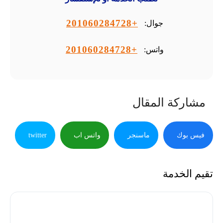
+201060284728
جوال:
+201060284728
واتس:
مشاركة المقال
فيس بوك
ماسنجر
واتس اب
twitter
تقيم الخدمة