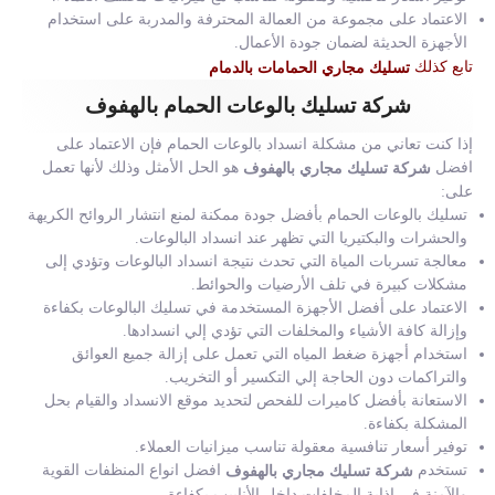
الاعتماد على مجموعة من العمالة المحترفة والمدربة على استخدام
الأجهزة الحديثة لضمان جودة الأعمال.
تابع كذلك
تسليك مجاري الحمامات بالدمام
شركة تسليك بالوعات الحمام بالهفوف
إذا كنت تعاني من مشكلة انسداد بالوعات الحمام فإن الاعتماد على
افضل
هو الحل الأمثل وذلك لأنها تعمل
شركة تسليك مجاري بالهفوف
على:
تسليك بالوعات الحمام بأفضل جودة ممكنة لمنع انتشار الروائح الكريهة
والحشرات والبكتيريا التي تظهر عند انسداد البالوعات.
معالجة تسربات المياة التي تحدث نتيجة انسداد البالوعات وتؤدي إلى
مشكلات كبيرة في تلف الأرضيات والحوائط.
الاعتماد على أفضل الأجهزة المستخدمة في تسليك البالوعات بكفاءة
وإزالة كافة الأشياء والمخلفات التي تؤدي إلي انسدادها.
استخدام أجهزة ضغط المياه التي تعمل على إزالة جميع العوائق
والتراكمات دون الحاجة إلي التكسير أو التخريب.
الاستعانة بأفضل كاميرات للفحص لتحديد موقع الانسداد والقيام بحل
المشكلة بكفاءة.
توفير أسعار تنافسية معقولة تناسب ميزانيات العملاء.
تستخدم
افضل انواع المنظفات القوية
شركة تسليك مجاري بالهفوف
والآمنة في إذابة المخلفات داخل الأنابيب بكفاءة.