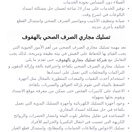
العملاء دون المساس بجودة الخدمات.
توفير الخدمات على مدار 24 ساعة لضمان حل مشكلة انسداد
البالوعات في اسرع وقت.
صيانة وتنظيف الأنابيب ومواسير الصرف الصحي واستبدال القطع
التالفة بأخرى حديثة.
تسليك مجاري الصرف الصحي بالهفوف
تعد مهمة تسليك مجاري الصرف الصحي من أهم الأمور الحيوية التي
يجب القيام بها للحفاظ على العيش في بيئة نظيفة ومريحة، لذلك يجب
التعامل مع
حتى تقدم ما يلي:
شركة تسليك مجاري بالهفوف،
تسليك مجاري الصرف الصحي بكفاءة واحترافية بالغة وإزالة الدهون و
التراكمات والمخلفات التي تعمل على انسدادها.
استخدام أحدث التقنيات والمعدات المتطورة بالمجال مثل أجهزة
الضغط بالمياه التي تقوم بإزالة العوالق والتسربات بكفاءة.
الاعتماد على كاميرات الفحص حتى نتمكن من معرفة موقع الانسداد
ونقوم بحلها بسهولة.
وجود أجهزة التسليك الكهربائية وأجهزة التسليك اليدوية التي تعمل
بكفاءة في حل مشكلة انسداد المجاري.
المساعدة في تقليل مخاطر تلوث البيئة وانتشار الحشرات والروائح
الكريهة التي تتسبب في انتقال البكتيريا والجراثيم للأفراد.
تسليك الاحواض والبلاعات الحمامات والمطابخ، واستبدال قطع الغيار