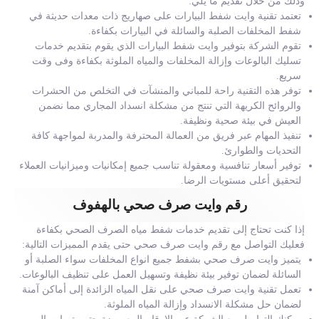
وذلك من خلال تقديم ما يلي:
تعتمد تقنية وايت شفط البيارات على صهاريج ذات معدات حديثة في
شفط المخلفات الصلبة والسائلة في البيارات بكفاءة.
تقوم الشركة بتوفير وايت شفط البيارات الذي يقوم بتقديم خدمات
تسليك البالوعات وإزالة المخلفات والمياه الملوثة بكفاءة وفى وقت
سريع.
توفر هذه التقنية راحة للمباني والمنشآت في التخلص من الحشرات
والروائح الكريهة التي تنتج من مشكلة انسداد المجاري مما نضمن
العيش في بيئة صحية ونظيفة.
تنفيذ المهام عبر فريق من العمالة المحترفة والمدربة لمواجهة كافة
التحديات والطوارئ.
توفير أسعار تنافسية ومعقولة تناسب جميع إمكانيات وميزانيات العملاء
لتحقيق أعلى مستويات الرضا.
رقم وايت صرف صحي بالهفوف
إذا كنت تحتاج إلى تقديم خدمات شفط مياه الصرف الصحي بكفاءة
فعليك التواصل مع رقم وايت صرف صحي حتى يقدم المميزات التالية:
يتميز وايت صرف صحي بشفط جميع انواع المخلفات سواء الصلبة أو
السائلة لضمان توفير بيئة نظيفة وتسهيل العمل على تنظيف البالوعات.
تعمل تقنية وايت صرف صحي على نقل المياه الزائدة إلى أماكن آمنة
لضمان حل مشكلة الانسداد وإزالة المياه الملوثة.