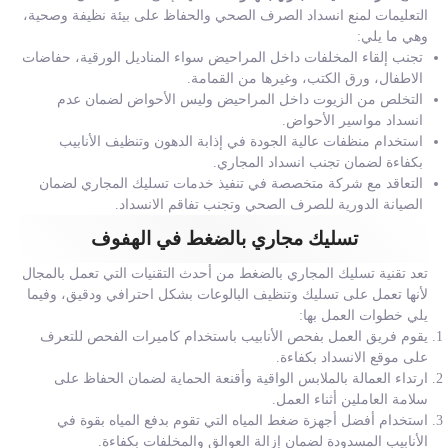
التعليمات لمنع انسداد الصرف الصحي والحفاظ على بيئة نظيفة وصحية،
وهي ما يلي:
تجنب إلقاء المخلفات داخل المراحيض سواء المناديل الورقية، حفاضات
الاطفال، ورق الكتب، وغيرها من القمامة.
التخلص من الزيوت داخل المراحيض وليس الأحواض لضمان عدم
انسداد مواسير الأحواض.
استخدام منظفات عالية الجودة في إذابة الدهون وتنظيف الأنابيب
بكفاءة لضمان تجنب انسداد المجاري.
التعاقد مع شركة متخصصة في تنفيذ خدمات تسليك المجاري لضمان
الصيانة الدورية للصرف الصحي وتجنب تفاقم الانسداد.
تسليك مجاري بالضغط في الهفوف
تعد تقنية تسليك المجاري بالضغط من أحدث التقنيات التي تعمل بالمجال
لأنها تعمل على تسليك وتنظيف البالوعات بشكل احترافي ودقيق، وفيما
يلي خطوات العمل بها:
يقوم فريق العمل بفحص الأنابيب باستخدام كاميرات الفحص للتعرف
على موقع الانسداد بكفاءة.
ارتداء العمالة بالملابس الواقية وأقنعة الحماية لضمان الحفاظ على
سلامة العاملين أثناء العمل.
استخدام أفضل أجهزة ضغط المياه التي تقوم بدفع المياه بقوة في
الأنابيب المسدودة لضمان إزالة العوالق والمخلفات بكفاءة.