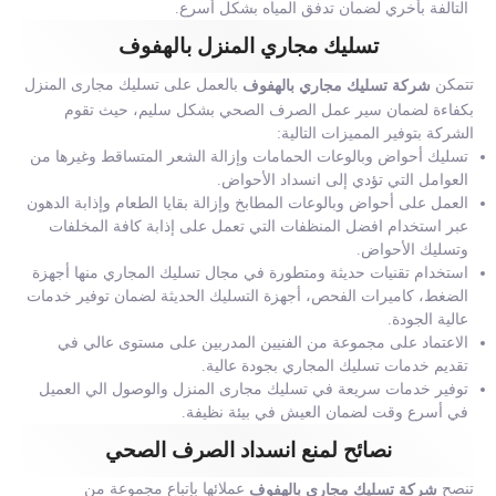
التالفة بأخري لضمان تدفق المياه بشكل أسرع.
تسليك مجاري المنزل بالهفوف
تتمكن
بالعمل على تسليك مجارى المنزل
شركة تسليك مجاري بالهفوف
بكفاءة لضمان سير عمل الصرف الصحي بشكل سليم، حيث تقوم
الشركة بتوفير المميزات التالية:
تسليك أحواض وبالوعات الحمامات وإزالة الشعر المتساقط وغيرها من
العوامل التي تؤدي إلى انسداد الأحواض.
العمل على أحواض وبالوعات المطابخ وإزالة بقايا الطعام وإذابة الدهون
عبر استخدام افضل المنظفات التي تعمل على إذابة كافة المخلفات
وتسليك الأحواض.
استخدام تقنيات حديثة ومتطورة في مجال تسليك المجاري منها أجهزة
الضغط، كاميرات الفحص، أجهزة التسليك الحديثة لضمان توفير خدمات
عالية الجودة.
الاعتماد على مجموعة من الفنيين المدربين على مستوى عالي في
تقديم خدمات تسليك المجاري بجودة عالية.
توفير خدمات سريعة في تسليك مجارى المنزل والوصول الي العميل
في أسرع وقت لضمان العيش في بيئة نظيفة.
نصائح لمنع انسداد الصرف الصحي
تنصح
عملائها بإتباع مجموعة من
شركة تسليك مجاري بالهفوف