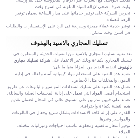
يمكنك التواصل مع الشركة عبر الارقام المعروضة حتى يتم إرسال
وايت صرف صحي لإزالة المياه الملوثة في اسرع وقت.
تحرص الشركة على توفير خدماتها على مدار الساعة لضمان توفير
الرضا للعملاء.
توفير خدمة عملاء مميزة وسريعة في الرد على الإستفسارات والطلبات
في اسرع وقت ممكن.
تسليك المجاري بالاسيد بالهفوف
تعد تقنية تسليك المجاري بالاسيد من التقنيات الحديثة والمتطورة في
تسليك المجاري بكفاءة وذلك عبر الاعتماد على
شركة تسليك مجاري
لتقديم العديد من المزايا منها ما يلي:
بالهفوف
تعتمد هذه التقنية على استخدام مواد كيميائية آمنة وفعالة في إذابة
الدهون والمخلفات مثل الأحماض.
تعمل هذه التقنية على تسليك انسدادات المواسير والبالوعات عن طريق
استخدام أفضل المواد التي تعمل على إذابة المخلفات الصلبة والسائلة.
تعتمد على فنيين مدربين على مستوى عالي في المجال لضمان تقديم
هذه التقنية بكفاءة واحترافية.
القدرة على إزالة كافة الانسدادات بشكل سريع وفعال في البالوعات
والمواسير وغيرها.
توفير أسعار تنافسية ومعقولة تناسب احتياجات وميزانيات مختلف
العملاء.