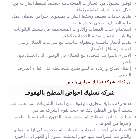
توفير أسطول من السيارات المستخدمة خصيصاً لشفط البيارات من
خلال شفط المياه الملوثة بكفاءة.
تقديم خدمات تنظيف وشفط البيارات بمستوى احترافي لضمان عمل
نظام الصرف الصحي بجودة عالية.
استخدام أحدث المعدات والأدوات المستخدمة في تسليك البالوعات
والبيارات لضمان تقديم الخدمات بكفاءة.
تقديم أسعار تنافسية ومعقولة تتناسب مع ميزانيات العملاء وتلبي
احتياجاتهم بأقل الأسعار.
الالتزام بالمواعيد المحددة مع العملاء في الوصول الى العميل دون
تأخير.
إعطاء نصائح وإرشادات للمواطنين للمحافظة على كفاءة الصرف
الصحي.
تابع كذلك
شركة تسليك مجاري بالخبر
شركة تسليك احواض المطبخ بالهفوف
تعد
من أفضل الشركات التي تعمل على
شركة تسليك مجاري بالهفوف
تسليك أحواض المطبخ بكفاءة، حيث تقوم الشركة بما يلي:
تسليك أحواض المطابخ المسدودة نتيجة الدهون و إلقاء بقايا الطعام
وغيرها من العوامل.
الاعتماد على أحدث المعدات والتقنيات المستخدمة في إزالة العوالق
والشوائب المتراكمة منها جهاز التسليك اليدوي أو الكهربائي، أجهزة