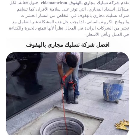
تقدم
حلول فعالة، لكل
شركة تسليك مجاري بالهفوف eldamamclean
مشاكل انسداد المجاري، التي تؤثر على سلامة الأفراد، كما تساهم
شركة تسليك مجاري بالهفوف في التخلص من انتشار الحشرات
والروائح الكريهة بالمباني، لذا يجب حل هذه المشكلة عبر التعامل مع
تعتبر من الشركات الرائدة في المجال نظراً لأنها تتمتع بالخبرة والكفاءة
في العمل وبأقل الأسعار.
افضل شركة تسليك مجاري بالهفوف