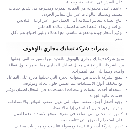
على العيش في بيئة نظيفة وصحية.
الاعتماد على مجموعة من العمالة المدربة ومحترفة في تقديم خدمات
تنظيف وتسليك البالوعات عبر اتباع معايير الجودة.
اتباع العمالة معايير السلامة أثناء العمل سواء عبر ارتداء الملابس
الواقية وارتداء أقنعة الحماية لضمان سلامة العاملين.
توفير أسعار جيدة ومعقولة تتناسب مع العملاء وتلبي احتياجاتهم بأقل
سعر.
مميزات شركة تسليك مجاري بالهفوف
تتميز
بالعديد من المميزات التي جعلتها
شركة تسليك مجاري بالهفوف
من الشركات الرائدة في مجال تسليك المجاري مما نضمن حلول فعالة
وآمنة، وفيما يلي أهم المميزات:
تتمتع الشركة بالعديد من سنوات الخبرة التي جعلتها قادرة على التفاعل
مع مختلف أنواع الانسدادات مما نضمن حلول فعالة وموثوقة.
استخدام أحدث التقنيات والمعدات المستخدمة في المجال لضمان توفير
خدمات عالية الجودة.
وجود أفضل أجهزة ضغط المياه التي تزيل اصعب العوائق والانسدادات
وتقوم بتوفير حلول فعالة في إزالة الانسداد.
كاميرات الفحص التي تساعد في معرفة موقع الانسداد بدقة للعمل
على استخدام الطرق التي تتناسب معه.
تقدم الشركة أسعار تنافسية ومعقولة تتناسب مع ميزانيات مختلف