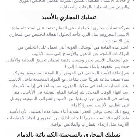
و حالات الانسداد الصعبة، تضمن الشركة للعميل التخلص الفوري
والنهائي من انسداد البالوعات والصفايات.
تسليك المجاري بالأسيد
شركة تسليك مجاري الحمامات في الدمام تعتمد على استخدام مادة
الأسيد، المعروفة بماء النار، كأحد الحلول الفعالة لتخليص من المجاري
من الانسدادات.
تُعتبر هذه المادة من الوسائل القوية التي تعمل على التخلص من
التراكمات الناتجة عن الدهون والأوساخ التي تسد الأنابيب.
يتم استعمال الأسيد بحذر وبنسب دقيقة لضمان تحقيق الفعالية والأمان،
حيث يتم تخفيفه بالماء بنسبة 3 إلى 1.
يتم إضافة الأسيد المخفف في الحوض أو البالوعة المسدودة، ونتركه
لمدة نصف ساعة تقريبًا حتى يتفاعل مع المواد المتجمعة داخل الأنابيب.
هذه العملية تساعد في تفكيك الدهون، مما يساعد في إزالة الانسداد.
بعد انتهاء الوقت المحدد، يتم إضافة المياه المغلية في الأنابيب، مما
يساهم في التخلص من أي بقايا من الأسيد والشوائب المتبقية، ويعمل
على تنظيف الأنابيب بصورة كاملة
ومع ذلك، يجب توخي الحذر الشديد أثناء تنفيذ هذه العملية، لأن الأسيد
مادة كاوية قد تسبب حروقًا للجلد، لذلك من الضروري اتخاذ الاحتياطات
اللازمة مثل ارتداء القفازات والملابس الواقية.
تسليك المجاري بالسوستة الكهربائية بالدمام