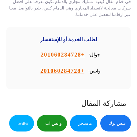
في ختام مقال كيفية تسليك مجاري بالدمام نكون تعرفنا على افضل
شركات معالجة لانسداد المجاري وهي الدمام كلين، بلدر بالتواصل معنا
عبر ارقامنا لتحصل على خدماتنا.
لطلب الخدمة أو للإستفسار
+201060284728
جوال:
+201060284728
واتس:
مشاركة المقال
فيس بوك
ماسنجر
واتس اب
twitter