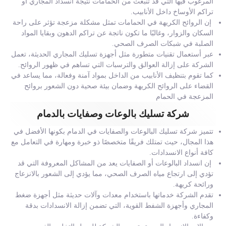
المرغوب فيها التي قد تنبعث من الحمامات نتيجة انسداد المجاري أو
تراكم الأوساخ داخل الأنابيب.
إن الروائح الكريهة في الحمامات تمثل مشكلة مزعجة تؤثر على راحة
السكان والزوار، وغالبًا ما تكون ناتجة عن تراكم الدهون وبقايا المواد
الصلبة في شبكات الصرف الصحي.
عبر أستعمال تقنيات متطورة مثل أجهزة تسليك المجاري الحديثة، تعمل
الشركة على إزالة العوالق والترسبات التي تساهم في ظهور الروائح.
كما تقوم بتنظيف الأنابيب من الداخل بمواد آمنة وفعالة، مما يساعد في
القضاء على الروائح الكريهة وضمان بيئة صحية دون الشعور بروائح
المزعجة في الحمام
شركة تسليك بالوعات وصفايات بالدمام
تتميز شركة تسليك البالوعات والصفايات في الدمام بكونها الأفضل في
هذا المجال، حيث تمتلك فريقًا متخصصًا ذو خبرة ومهارة في التعامل مع
كافة أنواع الانسدادات.
إن انسداد البالوعات أو الصفايات يعد من المشاكل المعروفة التي قد
تؤدي إلى ارتجاع مياه الصرف الصحي، مما يؤدي إلى الشعور بالانزعاج
ورائحة كريهة.
تقدم الشركة خدماتها باستخدام معدات وآلات حديثة مثل أجهزة ضغط
المجاري وأجهزة الشفط القوية، التي تضمن إزالة الانسدادات بدقة
وكفاءة.