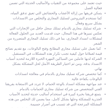
حيث تعتمد على مجموعة من التقنيات والأساليب الحديثة التي تضمن
فعالية العمل.
يتمكن فريقها من إزالة الأعشاب والحشائش التي تعيق تدفق المياه،
كما نستخدم النيتروجين لتسليك المجاري والتخلص من الانسدادات
بشكل سريع وفعال.
شركة تسليك مجاري بالدمام تمتلك سجل حافل من الإنجازات التي
تعكس تميزها في هذا المجال، حيث قدمت العديد من الحلول الفعالة
لمشكلات انسداد المجاري، بما في ذلك تسليك المجاري المتضررة من
الشعر.
كما نعمل على تسليك مجاري المطابخ وفتح البالوعات، مع تقديم نصائح
قيمة لعملائنا حول كيفية تجنب تكرار هذه المشكلات في المستقبل.
الشركة لديها عاملين من السباكين المهرة الخبرة اللازمة لتحديد أسباب
الانسداد بدقة، ومن ثم اختيار الطريقة الأمثل لحل المشكلة بشكل
نهائي.
كما تتخصص شركة تسليك مجاري بالدمام في معالجة انسدادات
البالوعات بكفاءة عالية.
عند مواجهة مشكلة انسداد بالوعة الحمام، لا تتردد في الاستعانة بفريقنا
الفني المتخصص من شركة تسليك مجاري الحمامات بالدمام.
يتمتع فريقنا بخبرة كبيرة في استخدام أساليب حديثة لتحديد الأسباب
الجذرية للمشكلة وحلها بشكل كامل، مما يضمن لك التخلص من هذه
المشكلة المزعجة التي قد تتسبب في أضرار جسيمة.