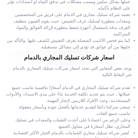
عملها بشكل سلس ويسبب مشكلات في تدفق المياه أو انسدادات تؤثر
على النظام بأكمله.
تعتمد شركة تسليك مجاري في الدمام على فريق من المتخصصين
ومعدات متطورة لتسليك غرف التفتيش، حيث يقوم الفنيون بتنظيف
الغرف بدقة باستعمال أجهزة شفط متطورة لإزالة العوالق والمواد
المتراكمة.
كما يتم فحص الأنابيب المتصلة بغرف التفتيش لكشف عليها والتأكد من
خلوها من أي عوائق قد تؤدي إلى مشاكل مستقبلية.
اسعار شركات تسليك المجاري بالدمام
يوجد بعض المعايير التي تحدد اسعار شركات تسليك المجاري بالدمام
عبر النقاط التالية:
تقدم شركة تسليك المجاري في الدمام أسعارًا تنافسية تناسب جميع
عملائها ، حيث يتم تحديد تكلفة الخدمة بناءً على مدى الانسداد، والأدوات
المستخدمة، وعدد الأفراد اللازمين لإنجاز المهمة.
تسعى شركتنا دائمًا لتقديم خدماتها بأفضل جودة وبأسعار معقولة
تناسب جميع الفئات.
وعلى الرغم من اعتمادنا على أحدث التقنيات والمعدات في تسليك
المجاري، تظل أسعارنا في متناول الجميع.
تُعتبر شركة تسليك مجاري الحمامات بالدمام الخيار الأكثر اقتصادية