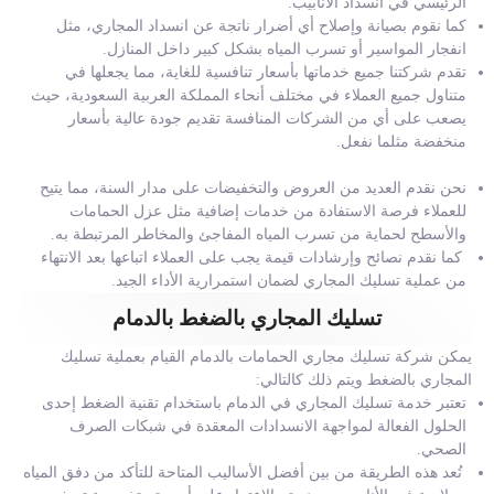
الرئيسي في انسداد الأنابيب.
كما نقوم بصيانة وإصلاح أي أضرار ناتجة عن انسداد المجاري، مثل
انفجار المواسير أو تسرب المياه بشكل كبير داخل المنازل.
تقدم شركتنا جميع خدماتها بأسعار تنافسية للغاية، مما يجعلها في
متناول جميع العملاء في مختلف أنحاء المملكة العربية السعودية، حيث
يصعب على أي من الشركات المنافسة تقديم جودة عالية بأسعار
منخفضة مثلما نفعل.
نحن نقدم العديد من العروض والتخفيضات على مدار السنة، مما يتيح
للعملاء فرصة الاستفادة من خدمات إضافية مثل عزل الحمامات
والأسطح لحماية من تسرب المياه المفاجئ والمخاطر المرتبطة به.
كما نقدم نصائح وإرشادات قيمة يجب على العملاء اتباعها بعد الانتهاء
من عملية تسليك المجاري لضمان استمرارية الأداء الجيد.
تسليك المجاري بالضغط بالدمام
يمكن شركة تسليك مجاري الحمامات بالدمام القيام بعملية تسليك
المجاري بالضغط ويتم ذلك كالتالي:
تعتبر خدمة تسليك المجاري في الدمام باستخدام تقنية الضغط إحدى
الحلول الفعالة لمواجهة الانسدادات المعقدة في شبكات الصرف
الصحي.
تُعد هذه الطريقة من بين أفضل الأساليب المتاحة للتأكد من دفق المياه