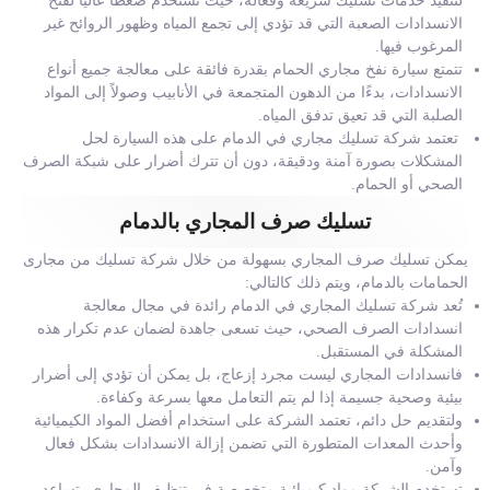
لتنفيذ خدمات تسليك سريعة وفعالة، حيث تستخدم ضغطًا عاليًا لفتح
الانسدادات الصعبة التي قد تؤدي إلى تجمع المياه وظهور الروائح غير
المرغوب فيها.
تتمتع سيارة نفخ مجاري الحمام بقدرة فائقة على معالجة جميع أنواع
الانسدادات، بدءًا من الدهون المتجمعة في الأنابيب وصولاً إلى المواد
الصلبة التي قد تعيق تدفق المياه.
تعتمد شركة تسليك مجاري في الدمام على هذه السيارة لحل
المشكلات بصورة آمنة ودقيقة، دون أن تترك أضرار على شبكة الصرف
الصحي أو الحمام.
تسليك صرف المجاري بالدمام
يمكن تسليك صرف المجاري بسهولة من خلال شركة تسليك من مجارى
الحمامات بالدمام، ويتم ذلك كالتالي:
تُعد شركة تسليك المجاري في الدمام رائدة في مجال معالجة
انسدادات الصرف الصحي، حيث تسعى جاهدة لضمان عدم تكرار هذه
المشكلة في المستقبل.
فانسدادات المجاري ليست مجرد إزعاج، بل يمكن أن تؤدي إلى أضرار
بيئية وصحية جسيمة إذا لم يتم التعامل معها بسرعة وكفاءة.
ولتقديم حل دائم، تعتمد الشركة على استخدام أفضل المواد الكيميائية
وأحدث المعدات المتطورة التي تضمن إزالة الانسدادات بشكل فعال
وآمن.
تستخدم الشركة مواد كيميائية متخصصة في تنظيف المجاري، تساعد