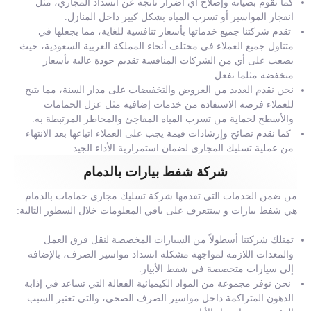
كما نقوم بصيانة وإصلاح أي أضرار ناتجة عن انسداد المجاري، مثل
انفجار المواسير أو تسرب المياه بشكل كبير داخل المنازل.
تقدم شركتنا جميع خدماتها بأسعار تنافسية للغاية، مما يجعلها في
متناول جميع العملاء في مختلف أنحاء المملكة العربية السعودية، حيث
يصعب على أي من الشركات المنافسة تقديم جودة عالية بأسعار
منخفضة مثلما نفعل.
نحن نقدم العديد من العروض والتخفيضات على مدار السنة، مما يتيح
للعملاء فرصة الاستفادة من خدمات إضافية مثل عزل الحمامات
والأسطح لحماية من تسرب المياه المفاجئ والمخاطر المرتبطة به.
كما نقدم نصائح وإرشادات قيمة يجب على العملاء اتباعها بعد الانتهاء
من عملية تسليك المجاري لضمان استمرارية الأداء الجيد.
شركة شفط بيارات بالدمام
من ضمن الخدمات التي تقدمها شركة تسليك مجارى حمامات بالدمام
هي شفط بيارات و سنتعرف على باقي المعلومات خلال السطور التالية:
تمتلك شركتنا أسطولاً من السيارات المخصصة لنقل فرق العمل
والمعدات اللازمة لمواجهة مشكلة انسداد مواسير الصرف، بالإضافة
إلى سيارات متخصصة في شفط الأبيار.
نحن نوفر مجموعة من المواد الكيميائية الفعالة التي تساعد في إذابة
الدهون المتراكمة داخل مواسير الصرف الصحي، والتي تعتبر السبب