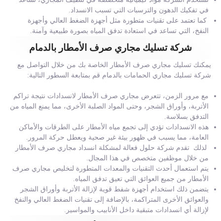
في تفكيك الدهون والترسبات التي تسبب الانسداد.
كما تعتمد على تقنيات متطورة مثل أجهزة الضغط العالي وأجهزة
النفخ، التي تساعد في استعادة تدفق المياه بصورة طبيعية وآمنة.
شركة تسليك مجاري صرف الأمطار بالدمام
يمكنك تسليك مجاري صرف الأمطار الخاصة بك من خلال التواصل مع
شركة تسليك مجاري الحمامات بالدمام قم بمتابعة السطور التالية:
مع مرور الزمن، تتعرض مجاري صرف الأمطار لانسدادات نتيجة تراكم
الأتربة، وأوراق الشجر، وحتى المواد الصلبة الأخرى، مما يمنع المياه من
التدفق بسلاسة.
هذه الانسدادات تؤدي إلى تجمع مياه الأمطار على الطرقات والأماكن
العامة، مما يسبب في ظهور بيئة غير صحية ويعطل حركة المرور.
لذلك تقدم شركة حلول فعالة لمشكلة انسداد مجاري صرف الأمطار
من خلال موظفين متخصص في هذا المجال.
يتم استعمال أحدث التقنيات والمعدات المتطورة لتخليص مجاري صرف
الأمطار من جميع العوائق التي تعيق تدفق المياه.
يتضمن ذلك استخدام أجهزة شفط قوية لإزالة الأتربة وأوراق الشجر
والعوائق الأخرى المتراكمة، بالإضافة إلى تقنيات الضغط العالي والنفخ
لإزالة أي انسدادات متبقية داخل الأنابيب والمواسير.