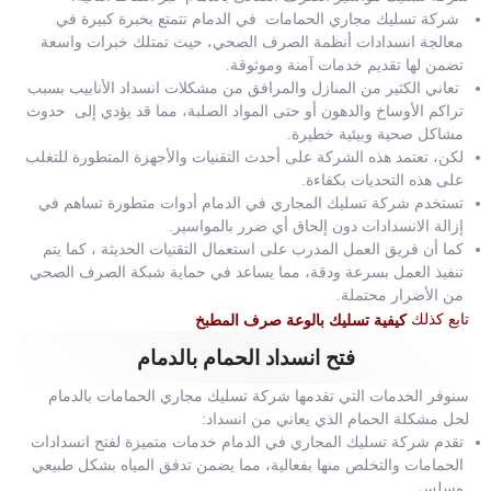
شركة تسليك مجاري الحمامات في الدمام تتمتع بخبرة كبيرة في
معالجة انسدادات أنظمة الصرف الصحي، حيث تمتلك خبرات واسعة
تضمن لها تقديم خدمات آمنة وموثوقة.
تعاني الكثير من المنازل والمرافق من مشكلات انسداد الأنابيب بسبب
تراكم الأوساخ والدهون أو حتى المواد الصلبة، مما قد يؤدي إلى حدوث
مشاكل صحية وبيئية خطيرة.
لكن، تعتمد هذه الشركة على أحدث التقنيات والأجهزة المتطورة للتغلب
على هذه التحديات بكفاءة.
تستخدم شركة تسليك المجاري في الدمام أدوات متطورة تساهم في
إزالة الانسدادات دون إلحاق أي ضرر بالمواسير.
كما أن فريق العمل المدرب على استعمال التقنيات الحديثة ، كما يتم
تنفيذ العمل بسرعة ودقة، مما يساعد في حماية شبكة الصرف الصحي
من الأضرار محتملة.
تابع كذلك
كيفية تسليك بالوعة صرف المطبخ
فتح انسداد الحمام بالدمام
سنوفر الخدمات التي تقدمها شركة تسليك مجاري الحمامات بالدمام
لحل مشكلة الحمام الذي يعاني من انسداد:
تقدم شركة تسليك المجاري في الدمام خدمات متميزة لفتح انسدادات
الحمامات والتخلص منها بفعالية، مما يضمن تدفق المياه بشكل طبيعي
وسلس.