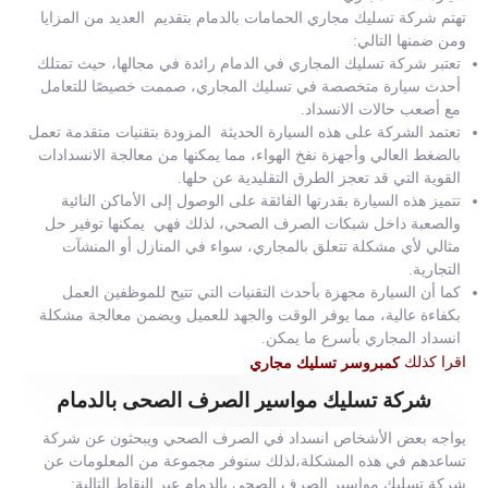
تهتم شركة تسليك مجاري الحمامات بالدمام بتقديم العديد من المزايا
ومن ضمنها التالي:
تعتبر شركة تسليك المجاري في الدمام رائدة في مجالها، حيث تمتلك
أحدث سيارة متخصصة في تسليك المجاري، صممت خصيصًا للتعامل
مع أصعب حالات الانسداد.
تعتمد الشركة على هذه السيارة الحديثة المزودة بتقنيات متقدمة تعمل
بالضغط العالي وأجهزة نفخ الهواء، مما يمكنها من معالجة الانسدادات
القوية التي قد تعجز الطرق التقليدية عن حلها.
تتميز هذه السيارة بقدرتها الفائقة على الوصول إلى الأماكن النائية
والصعبة داخل شبكات الصرف الصحي، لذلك فهي يمكنها توفير حل
مثالي لأي مشكلة تتعلق بالمجاري، سواء في المنازل أو المنشآت
التجارية.
كما أن السيارة مجهزة بأحدث التقنيات التي تتيح للموظفين العمل
بكفاءة عالية، مما يوفر الوقت والجهد للعميل ويضمن معالجة مشكلة
انسداد المجاري بأسرع ما يمكن.
اقرا كذلك
كمبروسر تسليك مجاري
شركة تسليك مواسير الصرف الصحى بالدمام
يواجه بعض الأشخاص انسداد في الصرف الصحي ويبحثون عن شركة
تساعدهم في هذه المشكلة،لذلك سنوفر مجموعة من المعلومات عن
شركة تسليك مواسير الصرف الصحى بالدمام عبر النقاط التالية: