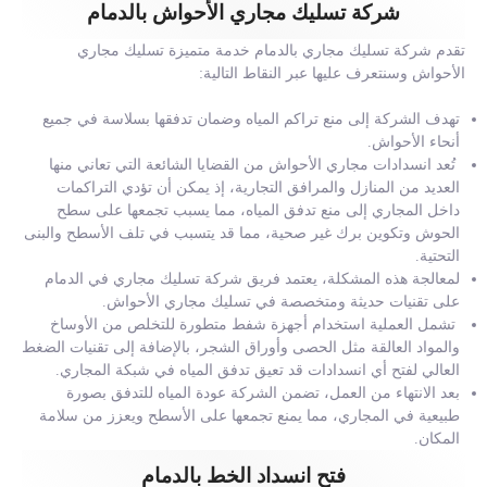
شركة تسليك مجاري الأحواش بالدمام
تقدم شركة تسليك مجاري بالدمام خدمة متميزة تسليك مجاري
الأحواش وسنتعرف عليها عبر النقاط التالية:
تهدف الشركة إلى منع تراكم المياه وضمان تدفقها بسلاسة في جميع
أنحاء الأحواش.
تُعد انسدادات مجاري الأحواش من القضايا الشائعة التي تعاني منها
العديد من المنازل والمرافق التجارية، إذ يمكن أن تؤدي التراكمات
داخل المجاري إلى منع تدفق المياه، مما يسبب تجمعها على سطح
الحوش وتكوين برك غير صحية، مما قد يتسبب في تلف الأسطح والبنى
التحتية.
لمعالجة هذه المشكلة، يعتمد فريق شركة تسليك مجاري في الدمام
على تقنيات حديثة ومتخصصة في تسليك مجاري الأحواش.
تشمل العملية استخدام أجهزة شفط متطورة للتخلص من الأوساخ
والمواد العالقة مثل الحصى وأوراق الشجر، بالإضافة إلى تقنيات الضغط
العالي لفتح أي انسدادات قد تعيق تدفق المياه في شبكة المجاري.
بعد الانتهاء من العمل، تضمن الشركة عودة المياه للتدفق بصورة
طبيعية في المجاري، مما يمنع تجمعها على الأسطح ويعزز من سلامة
المكان.
فتح انسداد الخط بالدمام