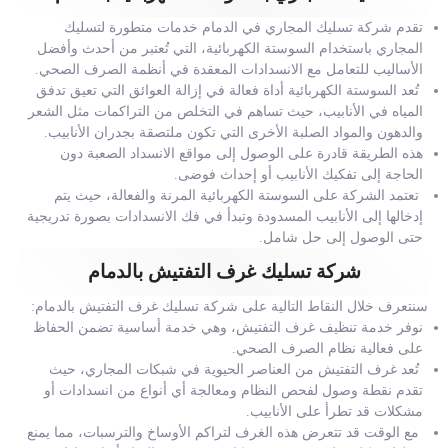
تقدم شركة تسليك المجاري في الدمام خدمات متطورة لتسليك
المجاري باستخدام السوستة الكهربائية، التي تُعتبر من أحدث وأفضل
الأساليب للتعامل مع الانسدادات المعقدة في أنظمة الصرف الصحي.
تُعد السوستة الكهربائية أداة فعالة في إزالة العوائق التي تعيق تدفق
المياه في الأنابيب، حيث تساهم في التخلص من التراكمات مثل الشعر
والدهون والمواد الصلبة الأخرى التي تكون ملتصقة بجدران الأنابيب.
هذه الطريقة قادرة على الوصول إلى مواقع الانسداد الصعبة دون
الحاجة إلى تفكيك الأنابيب أو إحداث فوضى.
تعتمد الشركة على السوستة الكهربائية المرنة والفعالة، حيث يتم
إدخالها إلى الأنابيب المسدودة وتبدأ في فك الانسدادات بصورة تدريجية
حتى الوصول إلى حل شامل.
شركة تسليك غرف التفتيش بالدمام
سنتعرف خلال النقاط التالية على شركة تسليك غرف التفتيش بالدمام:
نوفر خدمة تنظيف غرف التفتيش، وهي خدمة أساسية تضمن الحفاظ
على فعالية نظام الصرف الصحي.
تُعد غرف التفتيش من العناصر الحيوية في شبكات المجاري، حيث
تقدم نقطة وصول لفحص النظام ومعالجة أي أنواع من انسدادات أو
مشكلات قد تطرأ على الأنابيب.
مع الوقت قد تتعرض هذه الغرف لتراكم الأوساخ والترسبات، مما يمنع