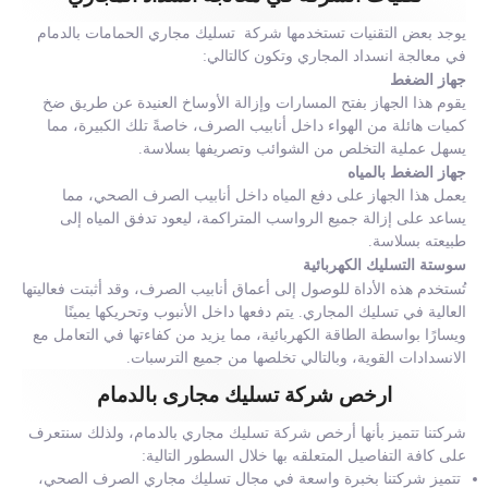
يوجد بعض التقنيات تستخدمها شركة تسليك مجاري الحمامات بالدمام
في معالجة انسداد المجاري وتكون كالتالي:
جهاز الضغط
يقوم هذا الجهاز بفتح المسارات وإزالة الأوساخ العنيدة عن طريق ضخ
كميات هائلة من الهواء داخل أنابيب الصرف، خاصةً تلك الكبيرة، مما
يسهل عملية التخلص من الشوائب وتصريفها بسلاسة.
جهاز الضغط بالمياه
يعمل هذا الجهاز على دفع المياه داخل أنابيب الصرف الصحي، مما
يساعد على إزالة جميع الرواسب المتراكمة، ليعود تدفق المياه إلى
طبيعته بسلاسة.
سوستة التسليك الكهربائية
تُستخدم هذه الأداة للوصول إلى أعماق أنابيب الصرف، وقد أثبتت فعاليتها
العالية في تسليك المجاري. يتم دفعها داخل الأنبوب وتحريكها يمينًا
ويسارًا بواسطة الطاقة الكهربائية، مما يزيد من كفاءتها في التعامل مع
الانسدادات القوية، وبالتالي تخلصها من جميع الترسبات.
ارخص شركة تسليك مجارى بالدمام
شركتنا تتميز بأنها أرخص شركة تسليك مجاري بالدمام، ولذلك سنتعرف
على كافة التفاصيل المتعلقه بها خلال السطور التالية:
تتميز شركتنا بخبرة واسعة في مجال تسليك مجاري الصرف الصحي،