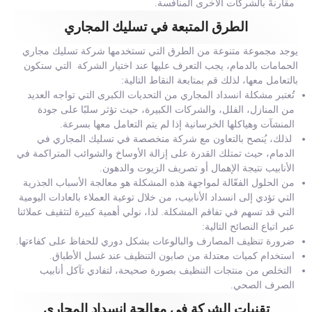
مقارنةً بالشركات الأخرى المنافسة.
الطرق المتبعة في تسليك المجاري
يوجد مجموعة متنوعة من الطرق التي تستخدمها شركة تسليك مجاري
الحمامات بالدمام، يجب التعرف عليها عند اختيار الشركة التي ستكون
بالتعامل معها، لذلك قم بمتابعة النقاط التالية:
تُعتبر مشكلة انسداد المجاري من التحديات الكبرى التي تواجه العديد
من المنازل، الفلل، والشركات الكبيرة، حيث تؤثر سلبًا على جودة
المنشآت وهياكلها الخرسانية إذا لم يتم التعامل معها بسرعة.
لذلك، يُنصح بالتعاون مع شركة متخصصة في تسليك المجاري في
الدمام، حيث تمتلك القدرة على إزالة الأوساخ والشوائب المتراكمة في
الأنابيب نتيجة الإهمال أو تصريف الزيوت والدهون.
من الحلول الفعّالة لمواجهة هذه المشكلة هو معالجة الأسباب الجذرية
التي تؤدي إلى انسداد الأنابيب، من خلال توعية العملاء بالعادات اليومية
التي قد تسهم في تفاقم المشكلة. لذا، نولي أهمية كبيرة لتثقيف عملائنا
عبر اتباع النصائح التالية:
ضرورة تنظيف المصارف والبالوعات بشكل دوري للحفاظ على كفاءتها.
استخدام كميات معتدلة من صابون التنظيف عند غسل الأطباق.
التخلص من منتجات التنظيف بصورة صحيحة، لتفادي تآكل أنابيب
الصرف الصحي.
تقنيات الشركة في معالجة انسداد المجاري