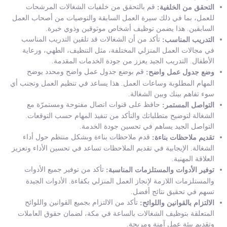
قم بالتحقق من خلفيات الشغالات المرشحات
التحقق من الخلفية:
للعمل، بما في ذلك سيرة العمل السابقة والتوصيات من أصحاب العمل
السابقين. هذا يضمن توظيف أشخاص موثوقين وذوي خبرة.
تأكد من أن الشغالات قد تلقين التدريب المناسب
التدريب المناسب:
في مجالات العمل المنزلي المختلفة، مثل التنظيف، الطهي، ورعاية
الأطفال. التدريب الجيد يعزز من جودة الخدمات المقدمة.
قم بوضع جدول عمل واضح ومحدد يوضح
وضع جدول عمل واضح:
المهام المطلوبة وساعات العمل. هذا يساعد في تنظيم العمل وتجنب أي
سوء تفاهم بينك وبين الشغالة.
حافظ على قنوات اتصال مفتوحة ومستمرّة مع
التواصل المستمر:
الشغالة لتوضيح متطلباتك والتأكد من تنفيذ المهام حسب التوقعات.
التواصل الجيد يساهم في تحسين جودة الخدمة.
قدم ملاحظات بناءة وبشكل منتظم حول أداء
تقديم ملاحظات بناءة:
الشغالة. الإيجابية في تقديم الملاحظات تساعد في تحسين الأداء وتعزيز
العلاقة المهنية.
تأكد من توفير جميع الأدوات
توفير الأدوات والمستلزمات المناسبة:
والمستلزمات اللازمة لإنجاز العمل المنزلي بكفاءة. الأدوات الجيدة
تسهم في تحقيق نتائج أفضل.
تأكد من الالتزام بجميع القوانين واللوائح
الالتزام بالقوانين واللوائح:
المتعلقة بتوظيف الشغالات بالساعة في مكة، لضمان حقوق العاملات
وتقديم بيئة عمل آمنة ومريحة.