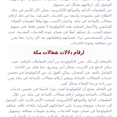
الوصول إلى ارقامهم بشكل غير مسبوق.
عبر التطبيقات الذكية والمواقع الإلكترونية، يمكن الآن للأسر في مكة
الاطلاع على مجموعة واسعة من الخدمات المنزلية، بما في ذلك ارقام
شغالات بالساعة في مكة، واختيار الأنسب منها وفقًا لتقييمات العملاء
السابقين والأسعار المعلنة. هذه التكنولوجيا لا تقتصر فقط على تسهيل
عملية البحث، بل تساهم أيضًا في ضمان جودة الخدمات المقدمة، حيث
يمكن للمستخدمين ترك تقييماتهم وتعليقاتهم بعد كل زيارة، مما يعزز
من شفافية وجودة الخدمات.
ارقام دلالات شغالات مكة
بالإضافة إلى ذلك، تعزز التكنولوجيا من أمان المعاملات المالية، حيث
يمكن الدفع عبر الإنترنت بشكل آمن وسريع، مما يقلل من الحاجة
للتعامل بالنقد. في المجمل، يمكن القول إن دور التكنولوجيا في تحسين
خدمات الشغالات بالساعة وتوفير ارقام شغالات بالساعة في مكة يعزز
من راحة ورضا العملاء بشكل كبير.
في الختام، يتضح أن التكنولوجيا لعبت دورًا حاسمًا في تحسين خدمات
الشغالات بالساعة وتوفير ارقام شغالات بالساعة في مكة. من خلال
التطبيقات الذكية والمواقع الإلكترونية، أصبحت الأسر قادرة على الوصول
إلى خدمات موثوقة ومرنة تلبي احتياجاتهم المنزلية بكفاءة عالية. تساهم
التكنولوجيا في ضمان جودة الخدمات، وتقديم تقييمات شفافة، وتسهيل
إدارة الوقت، وتعزيز أمان المعاملات المالية. ومع استمرار التطورات