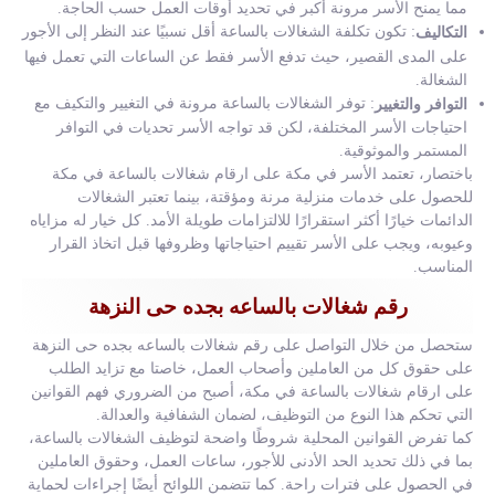
مما يمنح الأسر مرونة أكبر في تحديد أوقات العمل حسب الحاجة.
: تكون تكلفة الشغالات بالساعة أقل نسبيًا عند النظر إلى الأجور
التكاليف
على المدى القصير، حيث تدفع الأسر فقط عن الساعات التي تعمل فيها
الشغالة.
: توفر الشغالات بالساعة مرونة في التغيير والتكيف مع
التوافر والتغيير
احتياجات الأسر المختلفة، لكن قد تواجه الأسر تحديات في التوافر
المستمر والموثوقية.
باختصار، تعتمد الأسر في مكة على ارقام شغالات بالساعة في مكة
للحصول على خدمات منزلية مرنة ومؤقتة، بينما تعتبر الشغالات
الدائمات خيارًا أكثر استقرارًا للالتزامات طويلة الأمد. كل خيار له مزاياه
وعيوبه، ويجب على الأسر تقييم احتياجاتها وظروفها قبل اتخاذ القرار
المناسب.
رقم شغالات بالساعه بجده حى النزهة
ستحصل من خلال التواصل على رقم شغالات بالساعه بجده حى النزهة
على حقوق كل من العاملين وأصحاب العمل، خاصتا مع تزايد الطلب
على ارقام شغالات بالساعة في مكة، أصبح من الضروري فهم القوانين
التي تحكم هذا النوع من التوظيف، لضمان الشفافية والعدالة.
كما تفرض القوانين المحلية شروطًا واضحة لتوظيف الشغالات بالساعة،
بما في ذلك تحديد الحد الأدنى للأجور، ساعات العمل، وحقوق العاملين
في الحصول على فترات راحة. كما تتضمن اللوائح أيضًا إجراءات لحماية