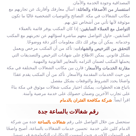
المصداقية وجودة الخدمة والأمان.
اسأل معارفك وأقاربك عن تجاربهم مع
استفسار من الأصدقاء والعائلة:
مكاتب الشغالات في مكة. النصائح والتوصيات الشخصية غالبًا ما تكون
موثوقة لأنها تأتي من أشخاص تثق بهم.
إذا كان المكتب يوفر قائمة بالعملاء
التواصل مع العملاء السابقين:
السابقين، حاول التواصل معهم مباشرة لسؤالهم عن تجربتهم مع المكتب
وخدماته. يمكن أن يوفر لك ذلك معلومات أكثر دقة ووضوحًا.
تأكد من أن المكتب مرخص ويعمل
التحقق من الترخيص والشهادات:
بشكل قانوني. يمكن الاطلاع على شهادات الترخيص والتصديقات التي
يحملها المكتب لضمان التزامه بالمعايير القانونية والمهنية.
قارن بين مكاتب الشغالات المختلفة في مكة
مقارنة الخدمات والأسعار:
من حيث الخدمات المقدمة والأسعار. تأكد من أن المكتب يقدم عقدًا
واضحًا يحدد الشروط والتوقعات بشكل مفصل.
باتباع هذه الخطوات، يمكنك اختيار مكتب شغالات موثوق في مكة بناءً
على تجارب الآخرين وضمان حصولك على خدمة مرضية وآمنة.
اقرأ ايضاً:
شركة مكافحة الفئران بالدمام
رقم شغالات بالساعة جدة
ستحصل من خلال التواصل على رقم
جدة من شركة
شغالات بالساعة
الدمام كلين على خدمة تحسين خدمات الشغالات بالساعة، أصبح واضحًا
في السنوات الأخيرة، حيث أسهمت الابتكارات التكنولوجية في تسهيل