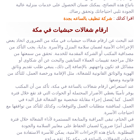
باتباع هذه النصائح، يمكنك ضمان الحصول على خدمات منزلية عالية
الجودة تلبي احتياجاتك وتحقق رضاك.
اقرا كذلك :
شركة تنظيف بالساعه بجدة
ارقام شغالات حبشيات في مكة
عند البحث عن ارقام شغالات حبشيات في مكة من الضروري اتخاذ بعض
الإجراءات الأمنية لضمان سلامة المنزل والأسرة. بدايةً، يجب التأكد من
مصداقية المكتب أو الشركة المقدمة للخدمة. تحقق من سمعتها من
خلال مراجعة تقييمات العملاء السابقين والبحث عن أي شكاوى أو
مشاكل قد تكون واجهتهم. بالإضافة إلى ذلك، ينبغي طلب تقديم وثائق
الهوية والوثائق القانونية للشغالة، مثل الإقامة ورخصة العمل، للتأكد من
قانونية وضعها.
عند استعراض ارقام شغالات بالساعة في مكة، تأكد من أن المكتب
يوفر تأمينًا يغطي الأضرار المحتملة أو الحوادث التي قد تقع خلال فترة
العمل. كما يُفضل إجراء مقابلة شخصية مع الشغالة قبل البدء في
العمل، لمناقشة متطلبات العمل والتوقعات، وكذلك للتأكد من توافقها مع
احتياجات الأسرة.
في الختام، تبقى المراقبة والمتابعة المستمرة لأداء الشغالة خلال فترة
العمل أمرًا ضروريًا لضمان الحفاظ على معايير السلامة والجودة
المطلوبة. باتباع هذه الإجراءات الأمنية، يمكن للأسرة الاستفادة من
خدمات الشغالات بالساعة في مكة بكل ثقة وراحة.