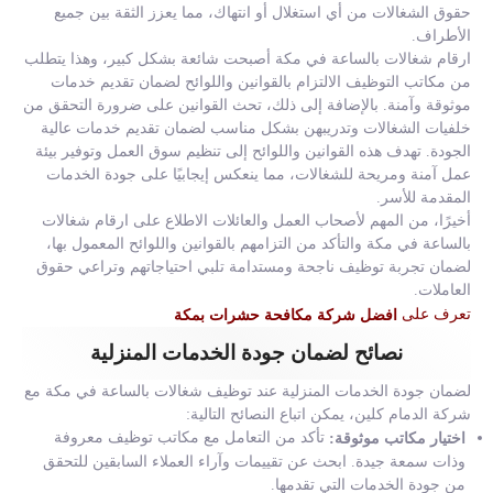
حقوق الشغالات من أي استغلال أو انتهاك، مما يعزز الثقة بين جميع
الأطراف.
ارقام شغالات بالساعة في مكة أصبحت شائعة بشكل كبير، وهذا يتطلب
من مكاتب التوظيف الالتزام بالقوانين واللوائح لضمان تقديم خدمات
موثوقة وآمنة. بالإضافة إلى ذلك، تحث القوانين على ضرورة التحقق من
خلفيات الشغالات وتدريبهن بشكل مناسب لضمان تقديم خدمات عالية
الجودة. تهدف هذه القوانين واللوائح إلى تنظيم سوق العمل وتوفير بيئة
عمل آمنة ومريحة للشغالات، مما ينعكس إيجابيًا على جودة الخدمات
المقدمة للأسر.
أخيرًا، من المهم لأصحاب العمل والعائلات الاطلاع على ارقام شغالات
بالساعة في مكة والتأكد من التزامهم بالقوانين واللوائح المعمول بها،
لضمان تجربة توظيف ناجحة ومستدامة تلبي احتياجاتهم وتراعي حقوق
العاملات.
تعرف على
افضل شركة مكافحة حشرات بمكة
نصائح لضمان جودة الخدمات المنزلية
لضمان جودة الخدمات المنزلية عند توظيف شغالات بالساعة في مكة مع
شركة الدمام كلين، يمكن اتباع النصائح التالية:
تأكد من التعامل مع مكاتب توظيف معروفة
اختيار مكاتب موثوقة:
وذات سمعة جيدة. ابحث عن تقييمات وآراء العملاء السابقين للتحقق
من جودة الخدمات التي تقدمها.