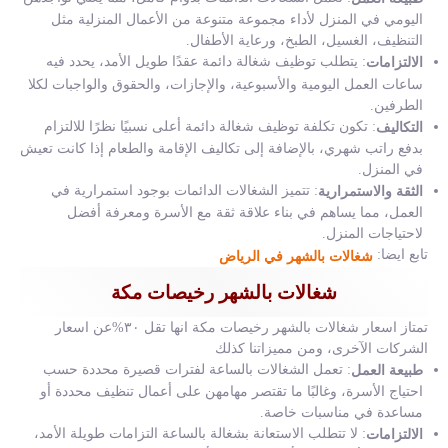
اليومي في المنزل لأداء مجموعة متنوعة من الأعمال المنزلية مثل
التنظيف، الغسيل، الطبخ، ورعاية الأطفال.
: يتطلب توظيف شغالة دائمة عقدًا طويل الأمد، يحدد فيه
الالتزامات
ساعات العمل اليومية والأسبوعية، والإجازات، والحقوق والواجبات لكلا
الطرفين.
: تكون تكلفة توظيف شغالة دائمة أعلى نسبيًا نظرًا للالتزام
التكاليف
بدفع راتب شهري، بالإضافة إلى تكاليف الإقامة والطعام إذا كانت تعيش
في المنزل.
: تتميز الشغالات الدائمات بوجود استمرارية في
الثقة والاستمرارية
العمل، مما يساهم في بناء علاقة ثقة مع الأسرة ومعرفة أفضل
لاحتياجات المنزل.
تابع ايضا:
شغالات بالشهر في الرياض
شغالات بالشهر رخيصات مكة
تمتاز اسعار شغالات بالشهر رخيصات مكة انها تقل ٣٠%عن اسعار
الشركات الآخرى، ومن مميزاتنا كذلك
: تعمل الشغالات بالساعة لفترات قصيرة محددة حسب
طبيعة العمل
احتياج الأسرة، وغالبًا ما تقتصر مهامهن على أعمال تنظيف محددة أو
مساعدة في مناسبات خاصة.
: لا تتطلب الاستعانة بشغالة بالساعة التزامات طويلة الأمد،
الالتزامات