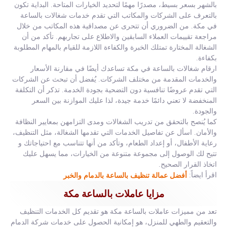
بالشهر بسعر بسيط، مصدرًا مهمًا لتحديد الخيارات المتاحة. البداية تكون
بالتعرف على الشركات والمكاتب التي تقدم خدمات شغالات بالساعة
في مكة. من الضروري أن تتحرى عن مصداقية هذه المكاتب من خلال
مراجعة تقييمات العملاء السابقين والاطلاع على تجاربهم. تأكد من أن
الشغالة المختارة تمتلك الخبرة والكفاءة اللازمة للقيام بالمهام المطلوبة
بكفاءة.
ارقام شغالات بالساعة في مكة تساعدك أيضًا في مقارنة الأسعار
والخدمات المقدمة من مختلف الشركات. يُفضل أن تبحث عن الشركات
التي تقدم عروضًا تنافسية دون التضحية بجودة الخدمة. تذكر أن التكلفة
المنخفضة لا تعني دائمًا خدمة جيدة، لذا عليك الموازنة بين السعر
والجودة.
كما يُنصح بالتحقق من تدريب الشغالات ومدى التزامهن بمعايير النظافة
والأمان. اسأل عن تفاصيل الخدمات التي تقدمها الشغالة، مثل التنظيف،
رعاية الأطفال، أو إعداد الطعام، وتأكد من أنها تتناسب مع احتياجاتك و
تتيح لك الوصول إلى مجموعة متنوعة من الخيارات، مما يسهل عليك
اتخاذ القرار الصحيح.
اقرأ ايضاً:
أفضل عمالة تنظيف بالساعة بالدمام والخبر
مزايا عاملات بالساعة مكة
تعد من مميزات عاملات بالساعة مكة هو تقديم كل الخدمات التنظيف
والتعقيم والطهي للمنزل، هو إمكانية الحصول على خدمات شركة الدمام