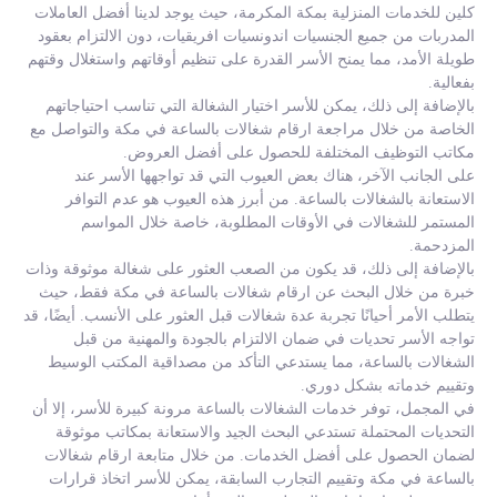
كلين للخدمات المنزلية بمكة المكرمة، حيث يوجد لدينا أفضل العاملات
المدربات من جميع الجنسيات اندونسيات افريقيات، دون الالتزام بعقود
طويلة الأمد، مما يمنح الأسر القدرة على تنظيم أوقاتهم واستغلال وقتهم
بفعالية.
بالإضافة إلى ذلك، يمكن للأسر اختيار الشغالة التي تناسب احتياجاتهم
الخاصة من خلال مراجعة ارقام شغالات بالساعة في مكة والتواصل مع
مكاتب التوظيف المختلفة للحصول على أفضل العروض.
على الجانب الآخر، هناك بعض العيوب التي قد تواجهها الأسر عند
الاستعانة بالشغالات بالساعة. من أبرز هذه العيوب هو عدم التوافر
المستمر للشغالات في الأوقات المطلوبة، خاصة خلال المواسم
المزدحمة.
بالإضافة إلى ذلك، قد يكون من الصعب العثور على شغالة موثوقة وذات
خبرة من خلال البحث عن ارقام شغالات بالساعة في مكة فقط، حيث
يتطلب الأمر أحيانًا تجربة عدة شغالات قبل العثور على الأنسب. أيضًا، قد
تواجه الأسر تحديات في ضمان الالتزام بالجودة والمهنية من قبل
الشغالات بالساعة، مما يستدعي التأكد من مصداقية المكتب الوسيط
وتقييم خدماته بشكل دوري.
في المجمل، توفر خدمات الشغالات بالساعة مرونة كبيرة للأسر، إلا أن
التحديات المحتملة تستدعي البحث الجيد والاستعانة بمكاتب موثوقة
لضمان الحصول على أفضل الخدمات. من خلال متابعة ارقام شغالات
بالساعة في مكة وتقييم التجارب السابقة، يمكن للأسر اتخاذ قرارات